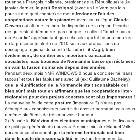
rouennais François Hollande, président de la République) le 14
janvier dernier,
le petit Rossignol
(avec un Le Vern pas loin
pour lui dire quoi chanter) se met à
fredonner l'air des
coopérations naturelles picardes
avec son collègue
Claude
Gewerc
qui affirme craindre la disparition de la région Picardie
(ce qui reste à démontrer: pas sûr que le collectif "touche pas à
ma Picardie" apprécie tant que cela celui qui fut un peu mou lors
de la précédente alerte de 2010 suite aux propositions de
découpage régional du comité Balladur) :
il s'agit, bien
évidemment, de contrer ces importuns camarades
socialistes mais bouseux de Normandie Basse qui réclament
en vain la fusion normande depuis des années.
Pendant deux mois NMR WINDOWS 8 nous a donc seriné "sans
tabous" et tous les fabiusiens avec lui (ex: Guillaume Bachelay)
que la réunification de la Normandie était souhaitable oui
bien sûr ! mais tout en affirmant que les coopérations inter-
régionales pour des projets concrets sont plus importantes
!
La mauvaise foi de cette
posture
(imposture ?) n'aura pas
échappé aux connaisseurs avertis du dossier normand: cela nous
a même plutôt mis de très mauvaise humeur...
2) Passée la
Bérézina des élections municipales
et le discours
de politique générale du nouveau Premier ministre Manuel Valls
qui annonce clairement que
la réforme territoriale est bien
dans le pacte de responsabilité
en invitant fermement les