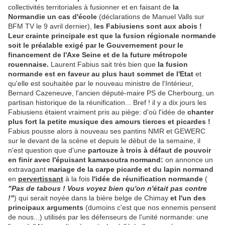
collectivités territoriales à fusionner et en faisant de
la
Normandie un cas d'école
(déclarations de Manuel Valls sur
BFM TV le 9 avril dernier),
les Fabiusiens sont aux abois !
Leur crainte principale est que la fusion régionale normande
soit le préalable exigé par le Gouvernement pour le
financement de l'Axe Seine et de la future métropole
rouennaise.
Laurent Fabius sait très bien que
la fusion
normande est en faveur au plus haut sommet de l'Etat
et
qu'elle est souhaitée par le nouveau ministre de l'Intérieur,
Bernard Cazeneuve, l'ancien député-maire PS de Cherbourg, un
partisan historique de la réunification... Bref ! il y a dix jours les
Fabiusiens étaient vraiment pris au piège: d'où l'idée de
chanter
plus fort la petite musique des amours tierces et picardes !
Fabius pousse alors à nouveau ses pantins NMR et GEWERC
sur le devant de la scène et depuis le début de la semaine, il
n'est question que d'une
partouze à trois à défaut de pouvoir
en finir avec l'épuisant kamasoutra normand:
on annonce un
extravagant
mariage de la carpe picarde et du lapin normand
en
pervertissant
à la fois
l'idée de réunification normande
(
"Pas de tabous ! Vous voyez bien qu'on n'était pas contre
!"
) qui serait noyée dans la bière belge de Chimay
et l'un des
principaux arguments
(dumoins c'est que nos ennemis pensent
de nous...) utilisés par les défenseurs de l'unité normande: une