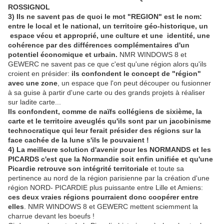
ROSSIGNOL
3) Ils ne savent pas de quoi le mot "REGION" est le nom:
entre le local et le national, un territoire géo-historique, un
espace vécu et approprié, une culture et une identité, une
cohérence par des différences complémentaires d'un
potentiel économique et urbain.
NMR WINDOWS 8 et
GEWERC ne savent pas ce que c'est qu'une région alors qu'ils
croient en présider:
ils confondent le concept de "région"
avec une zone
, un espace que l'on peut découper ou fusionner
à sa guise à partir d'une carte ou des grands projets à réaliser
sur ladite carte...
Ils confondent, comme de naïfs collégiens de sixième, la
carte et le territoire aveuglés qu'ils sont par un jacobinisme
technocratique qui leur ferait présider des régions sur la
face cachée de la lune s'ils le pouvaient !
4) La meilleure solution d'avenir pour les NORMANDS et les
PICARDS c'est que la Normandie soit enfin unifiée et qu'une
Picardie retrouve son intégrité territoriale
et toute sa
pertinence au nord de la région parisienne par la création d'une
région NORD- PICARDIE plus puissante entre Lille et Amiens:
ces deux vraies régions pourraient donc coopérer entre
elles
. NMR WINDOWS 8 et GEWERC mettent sciemment la
charrue devant les boeufs !