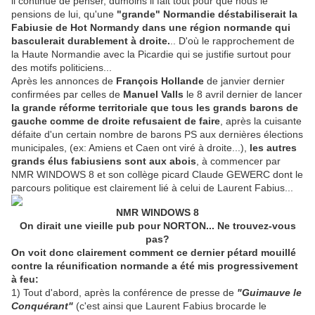
il continue de penser, dumoins il fait tout pour que nous le
pensions de lui, qu'une
"grande" Normandie déstabiliserait la
Fabiusie de Hot Normandy dans une région normande qui
basculerait durablement à droite.
.. D'où le rapprochement de
la Haute Normandie avec la Picardie qui se justifie surtout pour
des motifs politiciens...
Après les annonces de
François Hollande
de janvier dernier
confirmées par celles de
Manuel Valls
le 8 avril dernier de lancer
la grande réforme territoriale que tous les grands barons de
gauche comme de droite refusaient de faire
, après la cuisante
défaite d'un certain nombre de barons PS aux dernières élections
municipales, (ex: Amiens et Caen ont viré à droite...),
les autres
grands élus fabiusiens sont aux abois
, à commencer par
NMR WINDOWS 8 et son collège picard Claude GEWERC dont le
parcours politique est clairement lié à celui de Laurent Fabius...
NMR WINDOWS 8
On dirait une vieille pub pour NORTON... Ne trouvez-vous
pas?
On voit donc clairement comment ce dernier pétard mouillé
contre la réunification normande a été mis progressivement
à feu:
1) Tout d'abord, après la conférence de presse de
"Guimauve le
Conquérant"
(c'est ainsi que Laurent Fabius brocarde le