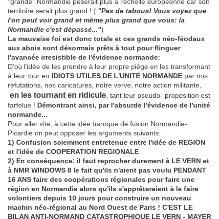
"grande" Normandie pèserait plus à l'échelle européenne car son
territoire serait plus grand ! (
"Pas de tabous! Vous voyez que
l'on peut voir grand et même plus grand que vous: la
Normandie c'est dépassé..."
)
La mauvaise foi est donc totale et ces grands néo-féodaux
aux abois sont désormais prêts à tout pour flinguer
l'avancée irresistible de l'évidence normande:
D'où l'idée de les prendre à leur propre piège en les transformant
à leur tour en
IDIOTS UTILES DE L'UNITE NORMANDE
par nos
réfutations, nos caricatures, notre verve, notre action militante,
en les tournant en ridicule
, tant leur pseudo- proposition est
farfelue !
Démontrant ainsi, par l'absurde l'évidence de l'unité
normande...
Pour aller vite, à cette idée baroque de fusion Normandie-
Picardie on peut opposer les arguments suivants:
1) Confusion sciemment entretenue entre l'idée de REGION
et l'idée de COOPERATION REGIONALE
2) En conséquence: il faut reprocher durement à LE VERN et
à NMR WINDOWS 8 le fait qu'ils n'aient pas voulu PENDANT
16 ANS faire des coopérations régionales pour faire une
région en Normandie alors qu'ils s'apprêteraient à le faire
volontiers depuis 10 jours pour construire un nouveau
machin néo-régional au Nord Ouest de Paris ! C'EST LE
BILAN ANTI-NORMAND CATASTROPHIQUE LE VERN - MAYER