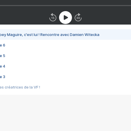
bey Maguire, c'est lui ! Rencontre avec Damien Witecka
e 6
e 5
e 4
e 3
s créatrices de la VF !
e 2
e 1
e Mektoub My Love arrive enfin ! Rencontre avec Shaïn Boumedine et Sal
i : après Toni en famille