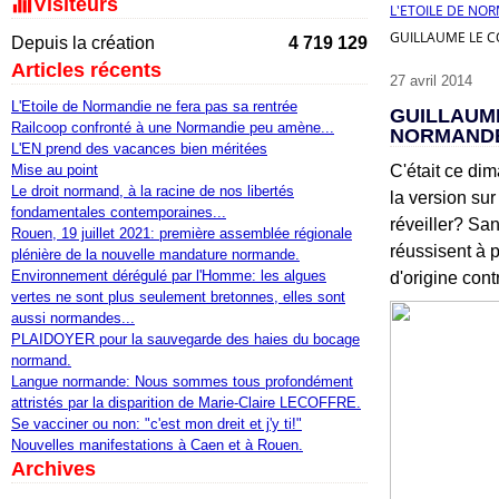
Visiteurs
L'ETOILE DE NO
GUILLAUME LE 
Depuis la création
4 719 129
Articles récents
27 avril 2014
L'Etoile de Normandie ne fera pas sa rentrée
GUILLAUM
Railcoop confronté à une Normandie peu amène...
NORMAND
L'EN prend des vacances bien méritées
Mise au point
C'était ce dim
Le droit normand, à la racine de nos libertés
la version su
fondamentales contemporaines...
réveiller? Sa
Rouen, 19 juillet 2021: première assemblée régionale
réussisent à 
plénière de la nouvelle mandature normande.
Environnement dérégulé par l'Homme: les algues
d'origine cont
vertes ne sont plus seulement bretonnes, elles sont
aussi normandes...
PLAIDOYER pour la sauvegarde des haies du bocage
normand.
Langue normande: Nous sommes tous profondément
attristés par la disparition de Marie-Claire LECOFFRE.
Se vacciner ou non: "c'est mon dreit et j'y ti!"
Nouvelles manifestations à Caen et à Rouen.
Archives