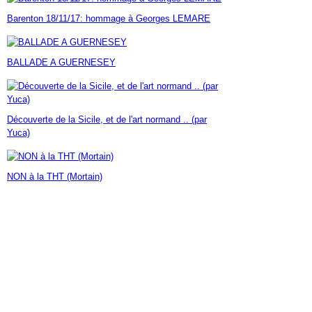
Janvier
Février
Mars
Avril
Mai
(7)
(42)
(16)
(23)
(30)
Barenton 18/11/17: hommage à Georges LEMARE
Janvier
Février
Mars
Avril
(14)
(60)
(9)
(7)
Janvier
Février
Mars
(17)
(24)
(18)
Janvier
Février
(46)
(23)
BALLADE A GUERNESEY
Janvier
(35)
Découverte de la Sicile, et de l'art normand .. (par
Yuca)
NON à la THT (Mortain)