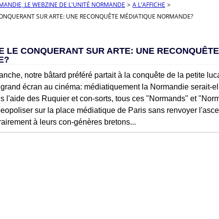
RMANDIE, LE WEBZINE DE L'UNITÉ NORMANDE
>
A L'AFFICHE
>
CONQUERANT SUR ARTE: UNE RECONQUÊTE MÉDIATIQUE NORMANDE?
E LE CONQUERANT SUR ARTE: UNE RECONQUÊTE
E?
anche, notre bâtard préféré partait à la conquête de la petite lu
r grand écran au cinéma: médiatiquement la Normandie serait-ell
ns l'aide des Ruquier et con-sorts, tous ces "Normands" et "Nor
peopoliser sur la place médiatique de Paris sans renvoyer l'asce
rairement à leurs con-génères bretons...