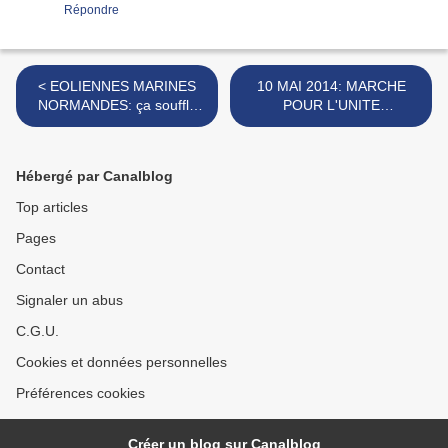
Répondre
< EOLIENNES MARINES
10 MAI 2014: MARCHE
NORMANDES: ça souffle
POUR L'UNITE
sur le Tréport... Mais
NORMANDE DERNIERES
inquiétudes à Cherbourg
CONSIGNES >
Hébergé par Canalblog
Top articles
Pages
Contact
Signaler un abus
C.G.U.
Cookies et données personnelles
Préférences cookies
Créer un blog sur Canalblog