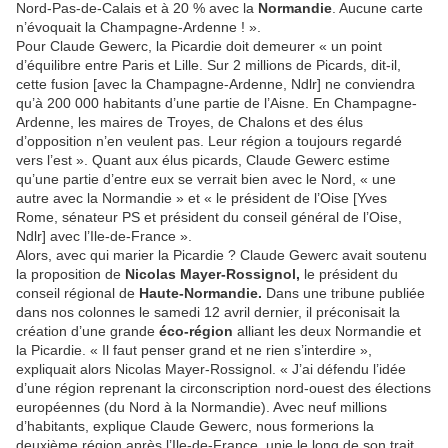
Nord-Pas-de-Calais et à 20 % avec la
Normandie
. Aucune carte
n’évoquait la Champagne-Ardenne ! ».
Pour Claude Gewerc, la Picardie doit demeurer « un point
d’équilibre entre Paris et Lille. Sur 2 millions de Picards, dit-il,
cette fusion [avec la Champagne-Ardenne, Ndlr] ne conviendra
qu’à 200 000 habitants d’une partie de l’Aisne. En Champagne-
Ardenne, les maires de Troyes, de Chalons et des élus
d’opposition n’en veulent pas. Leur région a toujours regardé
vers l’est ». Quant aux élus picards, Claude Gewerc estime
qu’une partie d’entre eux se verrait bien avec le Nord, « une
autre avec la Normandie » et « le président de l’Oise [Yves
Rome, sénateur PS et président du conseil général de l’Oise,
Ndlr] avec l’Ile-de-France ».
Alors, avec qui marier la Picardie ? Claude Gewerc avait soutenu
la proposition de
Nicolas Mayer-Rossignol,
le président du
conseil régional de
Haute-Normandie.
Dans une tribune publiée
dans nos colonnes le samedi 12 avril dernier, il préconisait la
création d’une grande
éco-région
alliant les deux Normandie et
la Picardie. « Il faut penser grand et ne rien s’interdire »,
expliquait alors Nicolas Mayer-Rossignol. « J’ai défendu l’idée
d’une région reprenant la circonscription nord-ouest des élections
européennes (du Nord à la Normandie). Avec neuf millions
d’habitants, explique Claude Gewerc, nous formerions la
deuxième région après l’Ile-de-France, unie le long de son trait