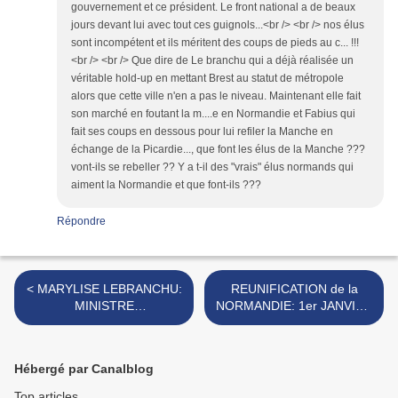
gouvernement et ce président. Le front national a de beaux
jours devant lui avec tout ces guignols...<br /> <br /> nos élus
sont incompétent et ils méritent des coups de pieds au c... !!!
<br /> <br /> Que dire de Le branchu qui a déjà réalisée un
véritable hold-up en mettant Brest au statut de métropole
alors que cette ville n'en a pas le niveau. Maintenant elle fait
son marché en foutant la m....e en Normandie et Fabius qui
fait ses coups en dessous pour lui refiler la Manche en
échange de la Picardie..., que font les élus de la Manche ???
vont-ils se rebeller ?? Y a t-il des "vrais" élus normands qui
aiment la Normandie et que font-ils ???
Répondre
< MARYLISE LEBRANCHU:
REUNIFICATION de la
MINISTRE
NORMANDIE: 1er JANVIER
IRRESPONSABLE et
2016 !!! >
INDECENTE !!!
Hébergé par Canalblog
Top articles