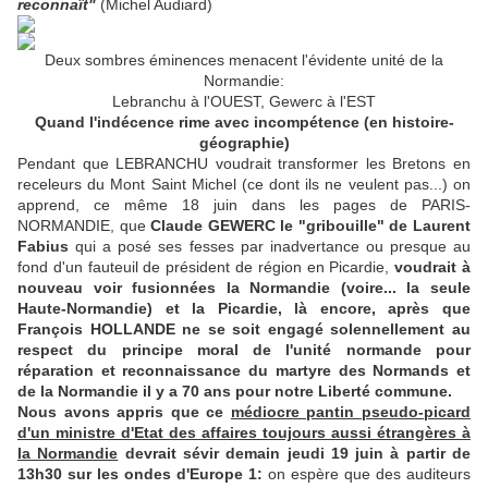
reconnaît"
(Michel Audiard)
Deux sombres éminences menacent l'évidente unité de la
Normandie:
Lebranchu à l'OUEST, Gewerc à l'EST
Quand l'indécence rime avec incompétence (en histoire-
géographie)
Pendant que LEBRANCHU voudrait transformer les Bretons en
receleurs du Mont Saint Michel (ce dont ils ne veulent pas...) on
apprend, ce même 18 juin dans les pages de PARIS-
NORMANDIE, que
Claude GEWERC le "gribouille" de Laurent
Fabius
qui a posé ses fesses par inadvertance ou presque au
fond d'un fauteuil de président de région en Picardie,
voudrait à
nouveau voir fusionnées la Normandie (voire... la seule
Haute-Normandie) et la Picardie, là encore, après que
François HOLLANDE ne se soit engagé solennellement au
respect du principe moral de l'unité normande pour
réparation et reconnaissance du martyre des Normands et
de la Normandie il y a 70 ans pour notre Liberté commune.
Nous avons appris que ce
médiocre pantin pseudo-picard
d'un ministre d'Etat des affaires toujours aussi étrangères à
la Normandie
devrait sévir demain jeudi 19 juin à partir de
13h30 sur les ondes d'Europe 1:
on espère que des auditeurs