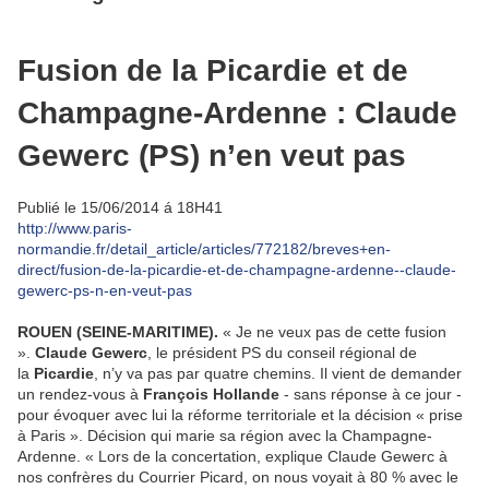
Fusion de la Picardie et de
Champagne-Ardenne : Claude
Gewerc (PS) n’en veut pas
Publié le 15/06/2014 á 18H41
http://www.paris-
normandie.fr/detail_article/articles/772182/breves+en-
direct/fusion-de-la-picardie-et-de-champagne-ardenne--claude-
gewerc-ps-n-en-veut-pas
ROUEN (SEINE-MARITIME).
« Je ne veux pas de cette fusion
».
Claude Gewerc
, le président PS du conseil régional de
la
Picardie
, n’y va pas par quatre chemins. Il vient de demander
un rendez-vous à
François Hollande
- sans réponse à ce jour -
pour évoquer avec lui la réforme territoriale et la décision « prise
à Paris ». Décision qui marie sa région avec la Champagne-
Ardenne. « Lors de la concertation, explique Claude Gewerc à
nos confrères du Courrier Picard, on nous voyait à 80 % avec le