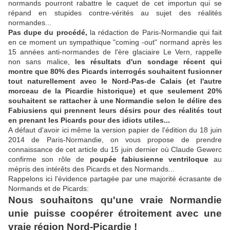
normands pourront rabattre le caquet de cet importun qui se
répand en stupides contre-vérités au sujet des réalités
normandes...
Pas dupe du procédé,
la rédaction de Paris-Normandie qui fait
en ce moment un sympathique "coming -out" normand après les
15 années anti-normandes de l'ère glaciaire Le Vern, rappelle
non sans malice,
les résultats d'un sondage récent qui
montre que 80% des Picards interrogés souhaitent fusionner
tout naturellement avec le Nord-Pas-de Calais (et l'autre
morceau de la Picardie historique) et que seulement 20%
souhaitent se rattacher à une Normandie selon le délire des
Fabiusiens qui prennent leurs désirs pour des réalités tout
en prenant les Picards pour des idiots utiles...
A défaut d'avoir ici même la version papier de l'édition du 18 juin
2014 de Paris-Normandie, on vous propose de prendre
connaissance de cet article du 15 juin dernier où Claude Gewerc
confirme son rôle de
poupée fabiusienne ventriloque
au
mépris des intérêts des Picards et des Normands...
Rappelons ici l'évidence partagée par une majorité écrasante de
Normands et de Picards:
Nous souhaitons qu'une vraie Normandie
unie puisse coopérer étroitement avec une
vraie région Nord-Picardie !