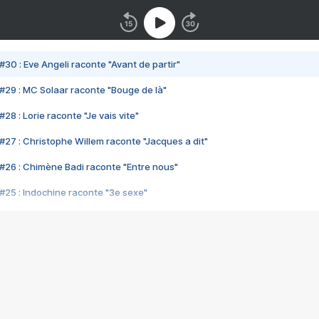
#30 : Eve Angeli raconte "Avant de partir"
#29 : MC Solaar raconte "Bouge de là"
28 : Lorie raconte "Je vais vite"
#27 : Christophe Willem raconte "Jacques a dit"
#26 : Chimène Badi raconte "Entre nous"
#25 : Indochine raconte "3e sexe"
#24 : Zaho raconte "C'est chelou"
#23 : Patrick Bruel raconte "Au café des délices"
#22 : Kyo raconte "Le chemin"
#21 : Nolwenn Leroy raconte "Cassé"