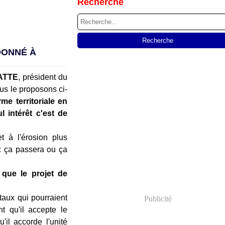
Recherche
DONNÉ À
PATTE
, président du
s le proposons ci-
rme territoriale en
l intérêt c'est de
t à l'érosion plus
e: ça passera ou ça
 que le projet de
aux qui pourraient
Publicité
t qu'il accepte le
'il accorde l'unité