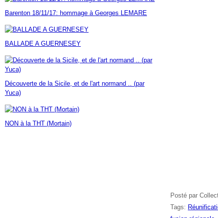
Janvier
Février
Mars
Avril
Mai
(7)
(42)
(16)
(23)
(30)
Barenton 18/11/17: hommage à Georges LEMARE
Janvier
Février
Mars
Avril
(14)
(60)
(9)
(7)
Janvier
Février
Mars
(17)
(24)
(18)
Janvier
Février
(46)
(23)
BALLADE A GUERNESEY
Janvier
(35)
Découverte de la Sicile, et de l'art normand .. (par
Yuca)
NON à la THT (Mortain)
Posté par Collec
Tags:
Réunificat