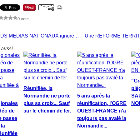
0 vote
LES GRANDS MEDIAS NATIONAUX ignorent les JEUX EQUESTRES MONDIAUX
aussi :
"Gr
Réunifiée, la
piè
Normandie ne porte
5 ans après la
SA
gionales
plus sa croix... Sauf
réunification, l'OGRE
NO
déo de
sur le chemin de fer.
OUEST-FRANCE n'a
e passe
toujours pas avalé la
 la
Normandie...
unifiée