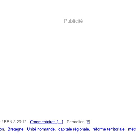
Publicité
tif BEN à 23:12 -
Commentaires [
…
]
- Permalien [
#
]
ion
,
Bretagne
,
Unité normande
,
capitale régionale
,
réforme territoriale
,
mét