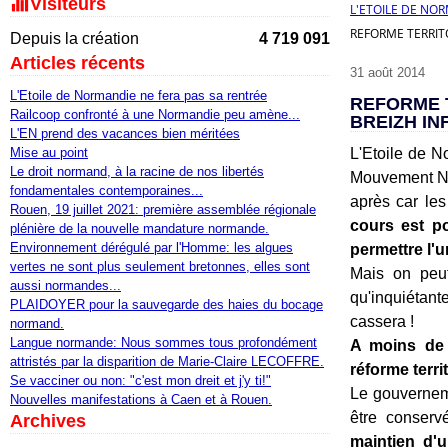
Visiteurs
L'ETOILE DE NO
REFORME TERRITO
Depuis la création
4 719 091
Articles récents
31 août 2014
L'Etoile de Normandie ne fera pas sa rentrée
REFORME T
Railcoop confronté à une Normandie peu amène...
BREIZH IN
L'EN prend des vacances bien méritées
Mise au point
L'Etoile de N
Le droit normand, à la racine de nos libertés
Mouvement Nor
fondamentales contemporaines...
après car les
Rouen, 19 juillet 2021: première assemblée régionale
cours est po
plénière de la nouvelle mandature normande.
Environnement dérégulé par l'Homme: les algues
permettre l'u
vertes ne sont plus seulement bretonnes, elles sont
Mais on peut
aussi normandes...
qu'inquiétant
PLAIDOYER pour la sauvegarde des haies du bocage
cassera !
normand.
Langue normande: Nous sommes tous profondément
A moins de 
attristés par la disparition de Marie-Claire LECOFFRE.
réforme terri
Se vacciner ou non: "c'est mon dreit et j'y ti!"
Le gouverneme
Nouvelles manifestations à Caen et à Rouen.
être conserv
Archives
maintien d'