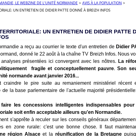
RMANDIE, LE WEBZINE DE L'UNITÉ NORMANDE
>
AVIS À LA POPULATION
>
RIALE: UN ENTRETIEN DE DIDIER PATTE DONNÉ À BREIZH INFOS
ERRITORIALE: UN ENTRETIEN DE DIDIER PATTE 
FOS
ormandie a reçu au courrier le texte d'un entretien de
Didier 
mand, donné le 22 août à la chaîne TV Breizh Infos. Nous vou
 analyses présentées ici convergent avec les nôtres.
La réfo
litiquement fragile et conceptuellement pauvre
.
Son seu
nité normande avant janvier 2016...
 craindre le pire suite au remaniement ministériel récent e
e de la base parlementaire de l'actuelle majorité présidentiell
faire les concessions intelligentes indispensables pour
toriale soit enfin acceptable ailleurs qu'en Normandie.
nt s'apprête à reculer sur les conseils généraux département
és en zone rurale: c'est une bonne chose. Il faut maintenan
une région Alsace
et la
réunification de la Bretagne
puisqu