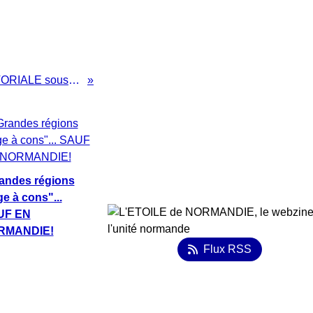
Une REFORME TERRITORIALE sous l'emprise austéritaire européenne?
andes régions
ge à cons"...
UF EN
RMANDIE!
Flux RSS