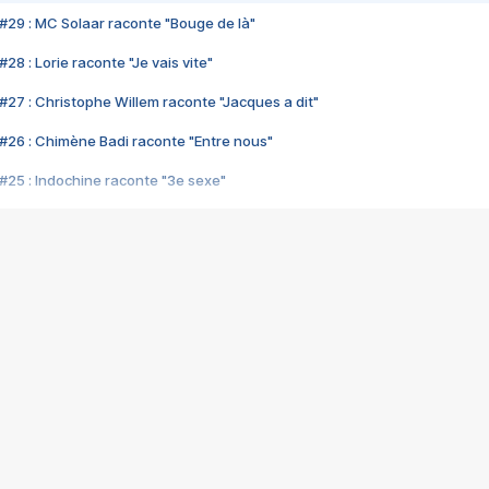
#29 : MC Solaar raconte "Bouge de là"
28 : Lorie raconte "Je vais vite"
#27 : Christophe Willem raconte "Jacques a dit"
#26 : Chimène Badi raconte "Entre nous"
#25 : Indochine raconte "3e sexe"
#24 : Zaho raconte "C'est chelou"
#23 : Patrick Bruel raconte "Au café des délices"
#22 : Kyo raconte "Le chemin"
#21 : Nolwenn Leroy raconte "Cassé"
#20 : Patrick Hernandez raconte "Born to be alive"
#19 : Lorie raconte "Près de moi"
#18 : Michael Jones raconte "A nos actes manqués" (avec Jean-Jacque