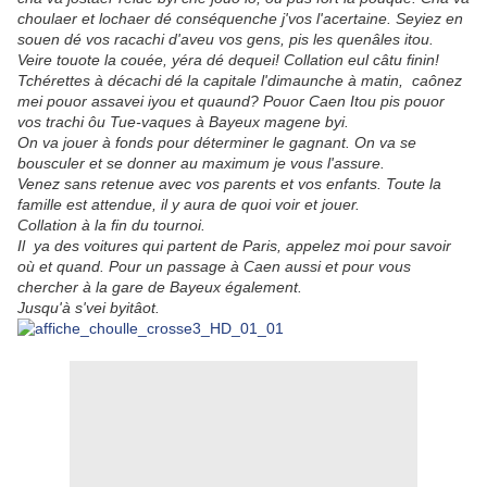
choulaer et lochaer dé conséquenche j'vos l'acertaine. Seyiez en
souen dé vos racachi d'aveu vos gens, pis les quenâles itou.
Veire touote la couée, yéra dé dequei! Collation eul câtu finin!
Tchérettes à décachi dé la capitale l'dimaunche à matin, caônez
mei pouor assavei iyou et quaund? Pouor Caen Itou pis pouor
vos trachi ôu Tue-vaques à Bayeux magene byi.
On va jouer à fonds pour déterminer le gagnant. On va se
bousculer et se donner au maximum je vous l'assure.
Venez sans retenue avec vos parents et vos enfants. Toute la
famille est attendue, il y aura de quoi voir et jouer.
Collation à la fin du tournoi.
Il ya des voitures qui partent de Paris, appelez moi pour savoir
où et quand. Pour un passage à Caen aussi et pour vous
chercher à la gare de Bayeux également.
Jusqu'à s'vei byitâot.