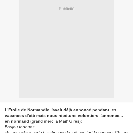
Publicité
L'Etoile de Normandie l'avait déjà annoncé pendant les
vacances d'été mais nous répétons volontiers l'annonce...
en normand
(grand merci à Mait' Gires):
Boujou tertouos
cha va jostaer reide byi che jouo lo, oû pus fort la pouque. Cha va