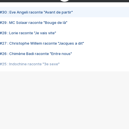
#30 : Eve Angeli raconte "Avant de partir"
#29 : MC Solaar raconte "Bouge de là"
28 : Lorie raconte "Je vais vite"
#27 : Christophe Willem raconte "Jacques a dit"
#26 : Chimène Badi raconte "Entre nous"
#25 : Indochine raconte "3e sexe"
#24 : Zaho raconte "C'est chelou"
#23 : Patrick Bruel raconte "Au café des délices"
#22 : Kyo raconte "Le chemin"
#21 : Nolwenn Leroy raconte "Cassé"
#20 : Patrick Hernandez raconte "Born to be alive"
#19 : Lorie raconte "Près de moi"