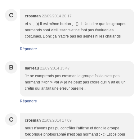
C
crosman
22/09/2014 20:17
et si ; - )) il est même breton ; - )). IL faut dire que les groupes
normands sont vieillissants et ne font pas évoluer les
costumes. Donc ça n'attire pas les jeunes ni les chalands
Répondre
B
barreau
22/09/2014 15:47
Je ne comprends pas crosman le groupe folklo n'est pas
normand ?<br /> <br /> je ne peux pas croire qu'il y ait eu un
crétin qui ait fait une erreur pareille...
Répondre
C
crosman
21/09/2014 17:09
nous n'avons pas pu contrôler l'affiche et donc le groupe
folklorique photographié n'est pas normand ; - )) Est ce pour