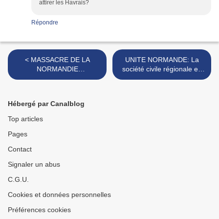
attirer les Havrais?
Répondre
< MASSACRE DE LA
UNITE NORMANDE: La
NORMANDIE
société civile régionale en
INDUSTRIELLE (suite)
avance sur la classe
politique... >
Hébergé par Canalblog
Top articles
Pages
Contact
Signaler un abus
C.G.U.
Cookies et données personnelles
Préférences cookies