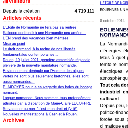
Visiteurs
L'ETOILE DE NO
EOLIENNES: UN 
Depuis la création
4 719 111
Articles récents
8 octobre 2014
L'Etoile de Normandie ne fera pas sa rentrée
EOLIENNE
Railcoop confronté à une Normandie peu amène...
NORMANDS
L'EN prend des vacances bien méritées
Mise au point
La Normandie
Le droit normand, à la racine de nos libertés
d'énergies: él
fondamentales contemporaines...
Mais à quel p
Rouen, 19 juillet 2021: première assemblée régionale
territoire no
plénière de la nouvelle mandature normande.
Environnement dérégulé par l'Homme: les algues
électriques 
vertes ne sont plus seulement bretonnes, elles sont
atmosphérique)
aussi normandes...
Tout cela do
PLAIDOYER pour la sauvegarde des haies du bocage
industriel e
normand.
Langue normande: Nous sommes tous profondément
suffisant...
attristés par la disparition de Marie-Claire LECOFFRE.
Depuis peu, l
Se vacciner ou non: "c'est mon dreit et j'y ti!"
politico-fina
Nouvelles manifestations à Caen et à Rouen.
forcée sous 
Archives
climatique es