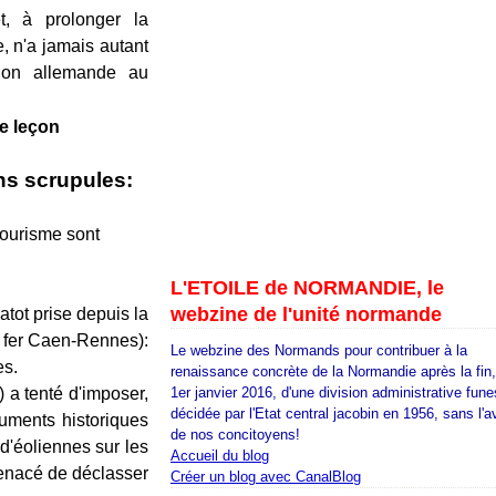
et, à prolonger la
, n'a jamais autant
ion allemande au
le leçon
ns scrupules:
tourisme sont
L'ETOILE de NORMANDIE, le
webzine de l'unité normande
tot prise depuis la
e fer Caen-Rennes):
Le webzine des Normands pour contribuer à la
es.
renaissance concrète de la Normandie après la fin
 a tenté d'imposer,
1er janvier 2016, d'une division administrative fune
décidée par l'Etat central jacobin en 1956, sans l'a
numents historiques
de nos concitoyens!
 d'éoliennes sur les
Accueil du blog
menacé de déclasser
Créer un blog avec CanalBlog