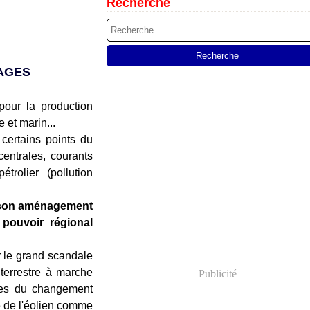
Recherche
SAGES
our la production
e et marin...
 certains points du
centrales, courants
rolier (pollution
s son aménagement
 pouvoir régional
r le grand scandale
 terrestre à marche
Publicité
uses du changement
e de l'éolien comme