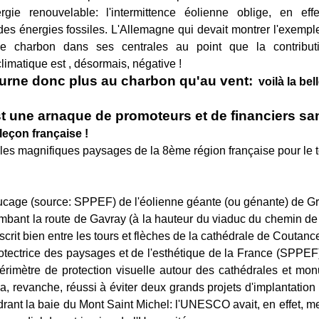
ergie renouvelable: l'intermittence éolienne oblige, en eff
s énergies fossiles. L'Allemagne qui devait montrer l'exemple
 charbon dans ses centrales au point que la contribut
imatique est , désormais, négative !
ourne donc plus au charbon qu'au vent:
voilà la bel
st une arnaque de promoteurs et de financiers sa
 leçon française !
 les magnifiques paysages de la 8ème région française pour le 
ucage (source: SPPEF) de l'éolienne géante (ou génante) de Gra
ombant la route de Gavray (à la hauteur du viaduc du chemin d
nscrit bien entre les tours et flèches de la cathédrale de Coutanc
otectrice des paysages et de l'esthétique de la France (SPPEF)
érimètre de protection visuelle autour des cathédrales et mo
 a, revanche, réussi à éviter deux grands projets d'implantation
drant la baie du Mont Saint Michel: l'UNESCO avait, en effet, 