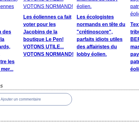
Les éoliennes ça fait
Les écologistes
voter pour les
normands en tête du
Text
n des
Jacobins de la
"crétinoscore",
tri
la
boutique Le Pen!
parfaits idiots utiles
BER
ards,
VOTONS UTILE...
des affairistes du
mas
VOTONS NORMAND!
lobby éolien.
pay
tre les
pat
mer...
éol
es
Ajouter un commentaire