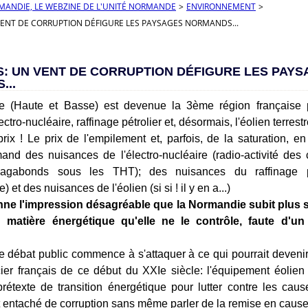
RMANDIE, LE WEBZINE DE L'UNITÉ NORMANDE
>
ENVIRONNEMENT
>
VENT DE CORRUPTION DÉFIGURE LES PAYSAGES NORMANDS...
S: UN VENT DE CORRUPTION DÉFIGURE LES PAY
...
 (Haute et Basse) est devenue la 3ème région française p
ectro-nucléaire, raffinage pétrolier et, désormais, l'éolien terrestr
rix ! Le prix de l'empilement et, parfois, de la saturation, en
rmand des nuisances de l'électro-nucléaire (radio-activité des 
vagabonds sous les THT); des nuisances du raffinage pét
 et des nuisances de l'éolien (si si ! il y en a...)
nne l'impression désagréable que la Normandie subit plu
n matière énergétique qu'elle ne le contrôle, faute d'un
e débat public commence à s'attaquer à ce qui pourrait deveni
ncier français de ce début du XXIe siècle: l'équipement éolien
prétexte de transition énergétique pour lutter contre les ca
t entaché de corruption sans même parler de la remise en caus