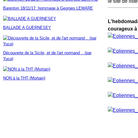
le site de lis
Janvier
Février
Mars
Avril
Mai
(7)
(42)
(16)
(23)
(30)
Barenton 18/11/17: hommage à Georges LEMARE
Janvier
Février
Mars
Avril
(14)
(60)
(9)
(7)
Janvier
Février
Mars
(17)
(24)
(18)
L'hebdomadai
Janvier
Février
(46)
(23)
BALLADE A GUERNESEY
Janvier
(35)
courageux à 
Découverte de la Sicile, et de l'art normand .. (par
Yuca)
NON à la THT (Mortain)