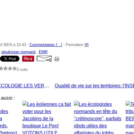
tif BEN à 15:43 -
Commentaires [
…
]
- Permalien [
#
]
,
ploukistan normand
,
EMR
0 vote
EUROPE ECOLOGIE LES VERTS: VERS L'UNITE NORMANDE
aussi :