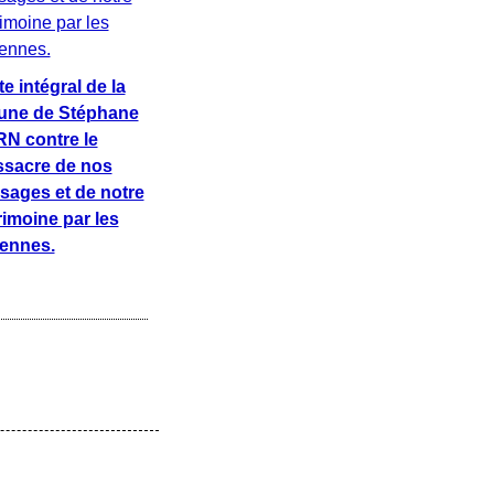
e intégral de la
bune de Stéphane
N contre le
sacre de nos
sages et de notre
rimoine par les
iennes.