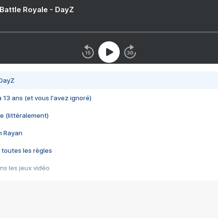
 Battle Royale - DayZ
 DayZ
 a 13 ans (et vous l'avez ignoré)
e (littéralement)
im Rayan
 toutes les règles
s les jeux vidéo
us choquant de Rockstar ? - Le scandale BULLY
e plus moche de Steam