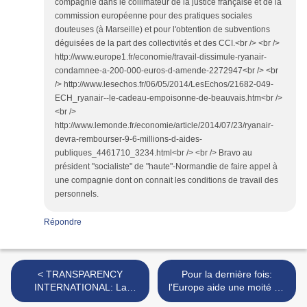
compagnie dans le collimateur de la justice française et de la
commission européenne pour des pratiques sociales
douteuses (à Marseille) et pour l'obtention de subventions
déguisées de la part des collectivités et des CCI.<br /> <br />
http://www.europe1.fr/economie/travail-dissimule-ryanair-
condamnee-a-200-000-euros-d-amende-2272947<br /> <br
/> http://www.lesechos.fr/06/05/2014/LesEchos/21682-049-
ECH_ryanair--le-cadeau-empoisonne-de-beauvais.htm<br />
<br />
http://www.lemonde.fr/economie/article/2014/07/23/ryanair-
devra-rembourser-9-6-millions-d-aides-
publiques_4461710_3234.html<br /> <br /> Bravo au
président "socialiste" de "haute"-Normandie de faire appel à
une compagnie dont on connait les conditions de travail des
personnels.
Répondre
< TRANSPARENCY
Pour la dernière fois:
INTERNATIONAL: La
l'Europe aide une moité de
Normandie n'est pas
Normandie plus "pauvre"