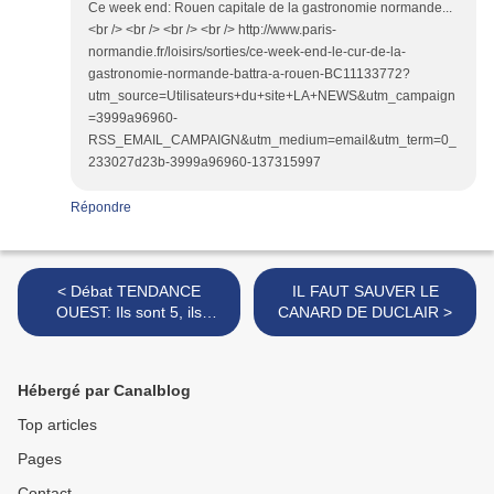
Ce week end: Rouen capitale de la gastronomie normande...
<br /> <br /> <br /> <br /> http://www.paris-
normandie.fr/loisirs/sorties/ce-week-end-le-cur-de-la-
gastronomie-normande-battra-a-rouen-BC11133772?
utm_source=Utilisateurs+du+site+LA+NEWS&utm_campaign
=3999a96960-
RSS_EMAIL_CAMPAIGN&utm_medium=email&utm_term=0_
233027d23b-3999a96960-137315997
Répondre
< Débat TENDANCE
IL FAUT SAUVER LE
OUEST: Ils sont 5, ils
CANARD DE DUCLAIR >
devaient être 4 mais ils ne
furent que... 3
Hébergé par Canalblog
Top articles
Pages
Contact