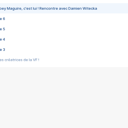
bey Maguire, c'est lui ! Rencontre avec Damien Witecka
e 6
e 5
e 4
e 3
s créatrices de la VF !
e 2
e 1
e Mektoub My Love arrive enfin ! Rencontre avec Shaïn Boumedine et Sal
i : après Toni en famille
elle réalise le bouleversant Dites lui que je l'aime
ais ! Rencontre autour de Vie privée de Rebecca Zlotowski