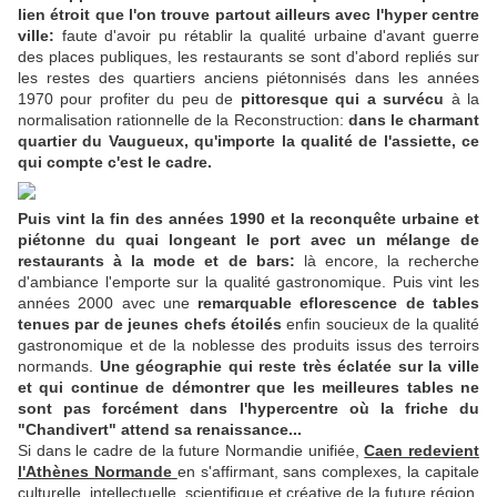
lien étroit que l'on trouve partout ailleurs avec l'hyper centre
ville:
faute d'avoir pu rétablir la qualité urbaine d'avant guerre
des places publiques, les restaurants se sont d'abord repliés sur
les restes des quartiers anciens piétonnisés dans les années
1970 pour profiter du peu de
pittoresque qui a survécu
à la
normalisation rationnelle de la Reconstruction:
dans le charmant
quartier du Vaugueux, qu'importe la qualité de l'assiette, ce
qui compte c'est le cadre.
Puis vint la fin des années 1990 et la reconquête urbaine et
piétonne du quai longeant le port avec un mélange de
restaurants à la mode et de bars:
là encore, la recherche
d'ambiance l'emporte sur la qualité gastronomique. Puis vint les
années 2000 avec une
remarquable eflorescence de tables
tenues par de jeunes chefs étoilés
enfin soucieux de la qualité
gastronomique et de la noblesse des produits issus des terroirs
normands.
Une géographie qui reste très éclatée sur la ville
et qui continue de démontrer que les meilleures tables ne
sont pas forcément dans l'hypercentre où la friche du
"Chandivert" attend sa renaissance...
Si dans le cadre de la future Normandie unifiée,
Caen redevient
l'Athènes Normande
en s'affirmant, sans complexes, la capitale
culturelle, intellectuelle, scientifique et créative de la future région,