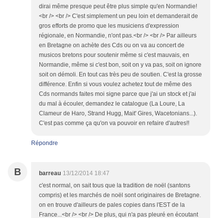
dirai même presque peut être plus simple qu'en Normandie!
<br /> <br /> C'est simplement un peu loin et demanderait de
gros efforts de promo que les musiciens d'expression
régionale, en Normandie, n'ont pas.<br /> <br /> Par ailleurs
en Bretagne on achète des Cds ou on va au concert de
musicos bretons pour soutenir même si c'est mauvais, en
Normandie, même si c'est bon, soit on y va pas, soit on ignore
soit on démoli. En tout cas très peu de soutien. C'est la grosse
différence. Enfin si vous voulez achetez tout de même des
Cds normands faites moi signe parce que j'ai un stock et j'ai
du mal à écouler, demandez le catalogue (La Loure, La
Clameur de Haro, Strand Hugg, Mait' Gires, Wacetonians...).
C'est pas comme ça qu'on va pouvoir en refaire d'autres!!
Répondre
B
barreau
13/12/2014 18:47
c'est normal, on sait tous que la tradition de noël (santons
compris) et les marchés de noël sont originaires de Bretagne.
on en trouve d'ailleurs de pales copies dans l'EST de la
France...<br /> <br /> De plus, qui n'a pas pleuré en écoutant