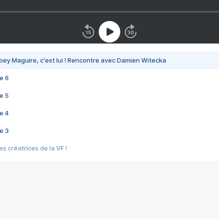
bey Maguire, c'est lui ! Rencontre avec Damien Witecka
e 6
e 5
e 4
e 3
s créatrices de la VF !
e 2
e 1
e Mektoub My Love arrive enfin ! Rencontre avec Shaïn Boumedine et Sal
i : après Toni en famille