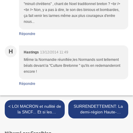
"minuit chrétiens" , chant de Noel traditionnel breton ? <br />
<br /> Non, y a pas à dire, le son des binious et bombardes,
ça fait venir les larmes même aux plus courageux d'entre
nous...
Répondre
H
Hastings
13/12/2014 11:49
Même la Normandie réunifiée,les Normands sont tellement
béats devant la "Culture Bretonne " qu'ils en redemanderont
encore !
Répondre
< LOI MACRON et nullité de
SURRENDETTEMENT: La
la SNCF... Et si les
demi-région Haute-
"COURRIERS NORMANDS"
Normandie seconde région
faisaient leur grand retour?
de France ! Triste record...
>