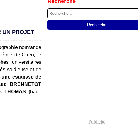
Recherche
 UN PROJET
géographie normande
adémie de Caen, le
es universitaires
ès studieuse et de
t
une esquisse de
aud BRENNETOT
is THOMAS
(haut-
Publicité