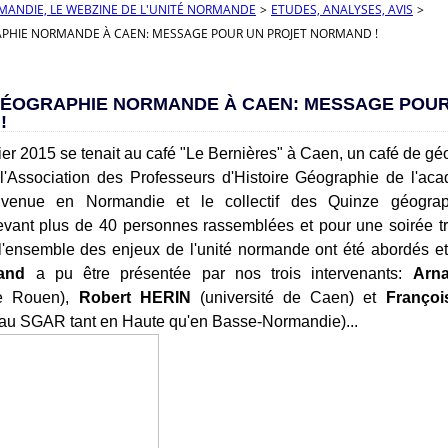
RMANDIE, LE WEBZINE DE L'UNITÉ NORMANDE
>
ETUDES, ANALYSES, AVIS
>
PHIE NORMANDE À CAEN: MESSAGE POUR UN PROJET NORMAND !
GÉOGRAPHIE NORMANDE À CAEN: MESSAGE POUR
!
ier 2015 se tenait au café "Le Bernières" à Caen, un café de 
 l'Association des Professeurs d'Histoire Géographie de l'ac
envenue en Normandie et le collectif des Quinze géograph
vant plus de 40 personnes rassemblées et pour une soirée tr
 l'ensemble des enjeux de l'unité normande ont été abordés e
and
a pu être présentée par nos trois intervenants:
Arn
de Rouen),
Robert HERIN
(université de Caen) et
Franço
 au SGAR tant en Haute qu'en Basse-Normandie)...