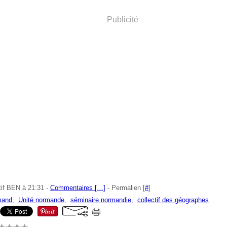
Publicité
tif BEN à 21:31 -
Commentaires [
…
]
- Permalien [
#
]
mand
,
Unité normande
,
séminaire normandie
,
collectif des géographes