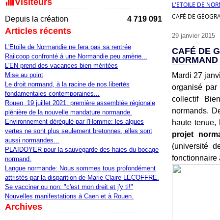
Visiteurs
L'ETOILE DE NO
CAFÉ DE GÉOGRA
Depuis la création
4 719 091
Articles récents
29 janvier 2015
L'Etoile de Normandie ne fera pas sa rentrée
CAFÉ DE 
Railcoop confronté à une Normandie peu amène...
NORMAND 
L'EN prend des vacances bien méritées
Mise au point
Mardi 27 janv
Le droit normand, à la racine de nos libertés
organisé par
fondamentales contemporaines...
collectif Bi
Rouen, 19 juillet 2021: première assemblée régionale
normands. De
plénière de la nouvelle mandature normande.
Environnement dérégulé par l'Homme: les algues
haute tenue,
vertes ne sont plus seulement bretonnes, elles sont
projet norm
aussi normandes...
(université 
PLAIDOYER pour la sauvegarde des haies du bocage
fonctionnaire
normand.
Langue normande: Nous sommes tous profondément
attristés par la disparition de Marie-Claire LECOFFRE.
Se vacciner ou non: "c'est mon dreit et j'y ti!"
Nouvelles manifestations à Caen et à Rouen.
Archives