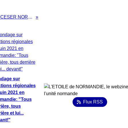
RAPPORT des DEUX CESER NORMANDS pour préparer l'unité normande
dage sur
ctions régionales
juin 2021 en
mandie: "Tous
Flux RSS
rière, tous
ière et lui...
ant!"