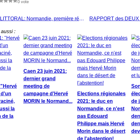
0 vote
638 KM de LITTORAL: Normandie, première région française pour l'économie maritime. MAIS...
aussi :
Caen 23 juin 2021:
dernier grand
: "Hervé
meeting de
Son
 d'un
campagne d'Hervé
Elections régionales
éle
aciné,
MORIN le Normand...
2021: le duc en
de 
ussi la
Normandie, ce n'est
Nor
 de la
pas Edouard
der
Philippe mais Hervé
derr
Morin dans le désert
dev
de l'abstention!