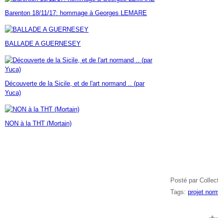
Janvier
Février
Mars
Avril
Mai
(7)
(42)
(16)
(23)
(30)
Barenton 18/11/17: hommage à Georges LEMARE
Janvier
Février
Mars
Avril
(14)
(60)
(9)
(7)
Janvier
Février
Mars
(17)
(24)
(18)
Janvier
Février
(46)
(23)
BALLADE A GUERNESEY
Janvier
(35)
Découverte de la Sicile, et de l'art normand .. (par
Yuca)
NON à la THT (Mortain)
Posté par Collec
Tags:
projet nor