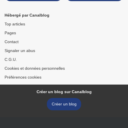
les deux léopards doivent
Normands sont les
avoir la même taille !
ambassadeurs de la
Normandie >
Hébergé par Canalblog
Top articles
Pages
Contact
Signaler un abus
C.G.U.
Cookies et données personnelles
Préférences cookies
Créer un blog sur Canalblog
Créer un blog