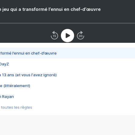
e jeu qui a transformé l’ennui en chef-d’œuvre
nsformé l’ennui en chef-d’œuvre
 DayZ
 a 13 ans (et vous l'avez ignoré)
e (littéralement)
im Rayan
 toutes les règles
s les jeux vidéo
us choquant de Rockstar ? - Le scandale BULLY