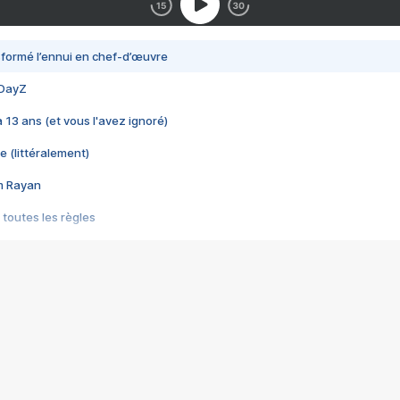
nsformé l’ennui en chef-d’œuvre
 DayZ
 a 13 ans (et vous l'avez ignoré)
e (littéralement)
im Rayan
 toutes les règles
s les jeux vidéo
us choquant de Rockstar ? - Le scandale BULLY
e plus moche de Steam
du RÊVE tourne au CAUCHEMAR
pendant 8 heures