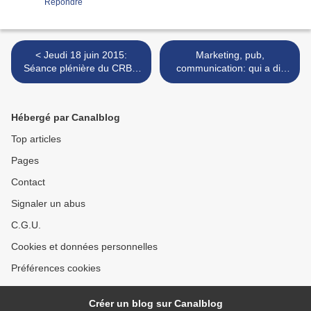
Répondre
< Jeudi 18 juin 2015:
Marketing, pub,
Séance plénière du CRBN
communication: qui a dit
sur la question du CHEF
que les Vikings étaient
LIEU de REGION
fatigués? >
Hébergé par Canalblog
Top articles
Pages
Contact
Signaler un abus
C.G.U.
Cookies et données personnelles
Préférences cookies
Créer un blog sur Canalblog