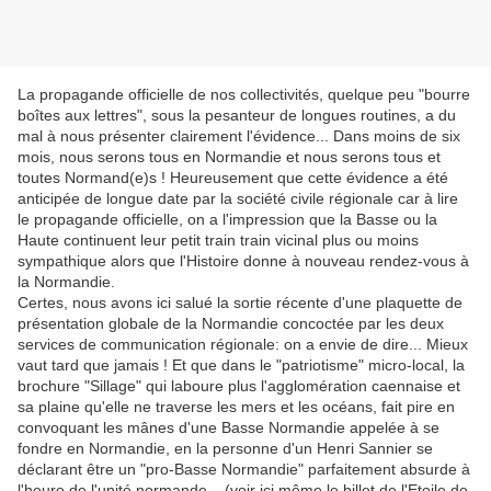
La propagande officielle de nos collectivités, quelque peu "bourre
boîtes aux lettres", sous la pesanteur de longues routines, a du
mal à nous présenter clairement l'évidence... Dans moins de six
mois, nous serons tous en Normandie et nous serons tous et
toutes Normand(e)s ! Heureusement que cette évidence a été
anticipée de longue date par la société civile régionale car à lire
le propagande officielle, on a l'impression que la Basse ou la
Haute continuent leur petit train train vicinal plus ou moins
sympathique alors que l'Histoire donne à nouveau rendez-vous à
la Normandie.
Certes, nous avons ici salué la sortie récente d'une plaquette de
présentation globale de la Normandie concoctée par les deux
services de communication régionale: on a envie de dire... Mieux
vaut tard que jamais ! Et que dans le "patriotisme" micro-local, la
brochure "Sillage" qui laboure plus l'agglomération caennaise et
sa plaine qu'elle ne traverse les mers et les océans, fait pire en
convoquant les mânes d'une Basse Normandie appelée à se
fondre en Normandie, en la personne d'un Henri Sannier se
déclarant être un "pro-Basse Normandie" parfaitement absurde à
l'heure de l'unité normande... (voir ici même le billet de l'Etoile de