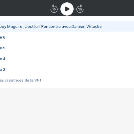
bey Maguire, c'est lui ! Rencontre avec Damien Witecka
e 6
e 5
e 4
e 3
s créatrices de la VF !
e 2
e 1
e Mektoub My Love arrive enfin ! Rencontre avec Shaïn Boumedine et Sal
i : après Toni en famille