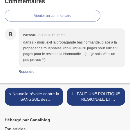
Commentaires
Ajouter un commentaire
B
barreau
29/06/2015 15:52
dans six mois, exit la propagande bas normande, place à la
propagande rouennaise.<br /> <br /> 20 pages pour eux et 3
pages pour le reste de la Normandie... (oui je sais, c'est un
peu provoc !!!)
Répondre
< Nouvelle révolte contre la
IL FAUT UNE POLITIQUE
SANGSUE des
REGIONALE ET
NORMANDS!
INTERNATIONALE DE
RAYONNEMENT
CULTUREL DE LA
Hébergé par Canalblog
NORMANDIE >
Top articles