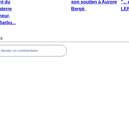
nt du
son soutien à Aurore
"...
aterre
Bergé.
LER
neur,
arbu...
es
Ajouter un commentaire