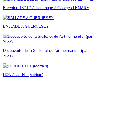
Janvier
Février
Mars
Avril
Mai
(7)
(42)
(16)
(23)
(30)
Barenton 18/11/17: hommage à Georges LEMARE
Janvier
Février
Mars
Avril
(14)
(60)
(9)
(7)
Janvier
Février
Mars
(17)
(24)
(18)
Janvier
Février
(46)
(23)
BALLADE A GUERNESEY
Janvier
(35)
Découverte de la Sicile, et de l'art normand .. (par
Yuca)
NON à la THT (Mortain)