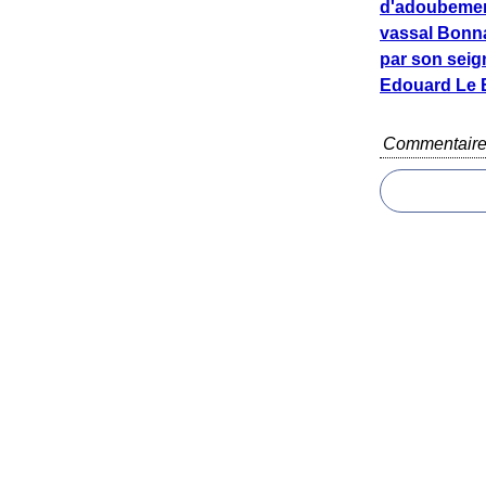
d'adoubeme
vassal Bonn
par son seig
Edouard Le B
Commentair