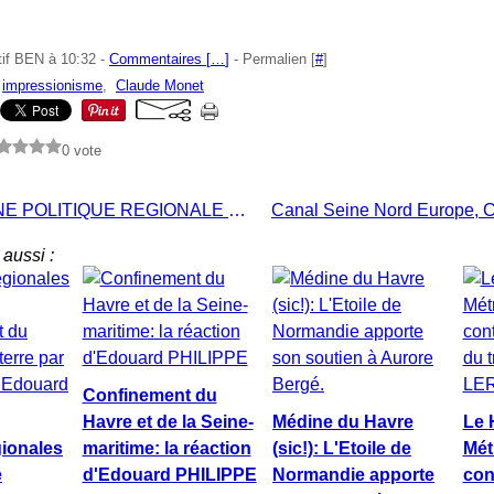
tif BEN à 10:32 -
Commentaires [
…
]
- Permalien [
#
]
,
impressionisme
,
Claude Monet
0 vote
IL FAUT UNE POLITIQUE REGIONALE ET INTERNATIONALE DE RAYONNEMENT CULTUREL DE LA NORMANDIE
aussi :
Confinement du
Havre et de la Seine-
Médine du Havre
Le 
gionales
maritime: la réaction
(sic!): L'Etoile de
Mét
e
d'Edouard PHILIPPE
Normandie apporte
con