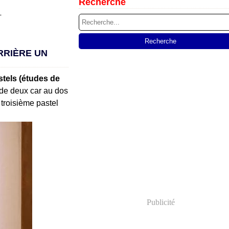
Recherche
T
RRIÈRE UN
stels (études de
u de deux car au dos
 troisième pastel
Publicité