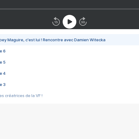
bey Maguire, c'est lui ! Rencontre avec Damien Witecka
e 6
e 5
e 4
e 3
s créatrices de la VF !
e 2
e 1
e Mektoub My Love arrive enfin ! Rencontre avec Shaïn Boumedine et Sal