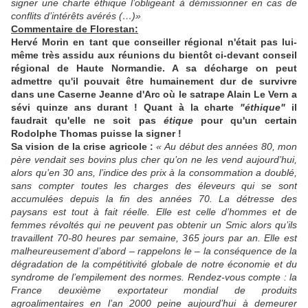
signer une charte éthique l’obligeant à démissionner en cas de
conflits d’intérêts avérés (…)»
Commentaire de Florestan:
Hervé Morin en tant que conseiller régional n'était pas lui-
même très assidu aux réunions du bientôt ci-devant conseil
régional de Haute Normandie. A sa décharge on peut
admettre qu'il pouvait être humainement dur de survivre
dans une Caserne Jeanne d'Arc où le satrape Alain Le Vern a
sévi quinze ans durant ! Quant à la charte
"éthique"
il
faudrait qu'elle ne soit pas
étique
pour qu'un certain
Rodolphe Thomas puisse la signer !
Sa vision de la crise agricole :
« Au début des années 80, mon
père vendait ses bovins plus cher qu’on ne les vend aujourd’hui,
alors qu’en 30 ans, l’indice des prix à la consommation a doublé,
sans compter toutes les charges des éleveurs qui se sont
accumulées depuis la fin des années 70. La détresse des
paysans est tout à fait réelle. Elle est celle d’hommes et de
femmes révoltés qui ne peuvent pas obtenir un Smic alors qu’ils
travaillent 70-80 heures par semaine, 365 jours par an. Elle est
malheureusement d’abord – rappelons le – la conséquence de la
dégradation de la compétitivité globale de notre économie et du
syndrome de l’empilement des normes. Rendez-vous compte : la
France deuxième exportateur mondial de produits
agroalimentaires en l’an 2000 peine aujourd’hui à demeurer