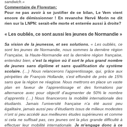
sandwich.»
Commentaire de Florestan:
Pour ne pas avoir à se justifier de ce bilan, Le Vern vient
encore de démissionner ! En revanche Hervé Morin ne dit
rien sur la LNPN: serait-elle morte et enterrée aussi à droite?
« Les oubliés, ce sont aussi les jeunes de Normandie »
Sa vision de la jeunesse, et ses solutions.
« Les oubliés, ce
sont les jeunes de Normandie, nous sommes la dernière région
Française, la Haute-Normandie est la dernière région française,
entendez bien,
c’est la région où il sort le plus grand nombre
de jeunes sans diplôme et sans qualification du système
scolaire.
(…) Nous relancerons l’apprentissage, qui, grâce aux
péripéties de François Hollande, s’est effondré de près de 15%
sans que la région ne réagisse. Nous mettrons en place un vaste
plan en faveur de l’apprentissage et des formations par
alternance avec pour objectif d’augmenter de 50% le nombre
d’apprentis (…) Nous financerons la mobilité internationale des
étudiants. Jamais l’université française n’a été aussi peu
égalitaire, jamais aussi peu d’étudiants issus de milieux modestes
n’ont si peu accédé aux meilleures études supérieures et comme
si cela ne suffisait pas, ces jeunes ont la plus grande difficulté à
effectuer leur mobilité internationale.
Je m’engage donc à ce