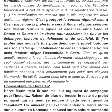
Normandie.
Mais non, les territoires ruraux ne doivent pas être
les grands oubliés du développement régional. Car l’équilibre
territorial est la clef de la dynamique d’une réunification réussie.
(…) La réunification ne réussira que si elle respecte les deux
anciennes régions.
C’est pourquoi le conseil régional sera à
Caen parce que la préfecture sera à Rouen et nous créerons
une liaison ferroviaire rapide et cadencée entre Caen et
Rouen et Rouen et Le Havre pour accélérer les flux et les
échanges, facteurs de richesses et de créativité.
Et j’en
profite une nouvelle fois pour dénoncer le projet loufoque
des socialistes qui installeraient le conseil régional à Rouen
mais feraient siéger l’assemblée à Caen.
C’est ce qu’on
appelle respecter le contribuable Normand : deux sièges pour un
seul conseil régional, des fonctionnaires se déplaçant par
centaines à chaque session, cela ferait peut être l’affaire des
hôteliers caennais mais certainement pas celui des citoyens
Normands. En fait ils veulent nous faire le coup de Strasbourg et
du parlement européen en Normandie !»
Commentaire de Florestan:
Hervé Morin tient là son meilleur argument de campagne
pour l'instant... Raison de plus de bosser le reste du projet
normand qui ne peut se réduire à cette seule question
"capitale"! On aimerait par exemple entendre Hervé Morin
sur la culture en Normandie et aussi sur la culture normande