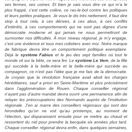
ses fermes, ses usines. Et bien je vais vous dire ce qui m’a le
plus frappé, c’est cette colère, ce ras-le-bol contre les politiques
et leurs petites pratiques. Je vous le dis très nettement, il faut dire
stop à tout cela, à ces dérives, à ces abus, à ces conflits
d’intérêts, à ces comportements qui ne sont pas dignes d’une
démocratie moderne et qui jamais ne nous permettront de
surmonter nos difficultés. À mon niveau régional, je m’y engage,
c’est une évidence et tous mes colistiers avec moi. Notre marque
de fabrique devra être un comportement politique exemplaire.
Déjà le
système Fabius
et le jeu des sept familles où tout le
monde vit sur la bête, ce sera fini. Le
système Le Vern
, de la fille
qui succède à la belle-mère et la belle-mère qui succède au
compagnon, ce n’est pas l’idée que je me fais de la démocratie.
Je croyais que la révolution française avait aboli les charges
héréditaires, sauf a priori en Seine-Maritime et plus précisément
dans l’agglomération de Rouen. Chaque conseiller régional
n’ayant pas d’autre mandat devra ouvrir une permanence afin de
relayer les préoccupations des Normands auprès de l’institution
régionale. J’en ai marre des conseillers régionaux qui sont des
hirondelles qu’on ne voit qu’au printemps, au moment de
l’élection, qui disparaissent ensuite pour se mettre au chaud et
ressortent du nid pour prendre la becquée six années plus tard.
Chaque conseiller régional devra enfin, dans quelques semaines,