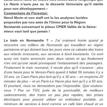
Le Havre n’aura pas eu la desserte ferroviaire qu’il mérite
pour son développement.
»
Commentaire de Florestan:
Hervé Morin et son staff ont lu les analyses lucides
proposées par nos amis de l'Union pour la Région
Normande concernant le piteux CPIER Vallée de la Seine:
mieux vaut tard que jamais !
Le train en Normandie ?
« J’ai vraiment honte quand je
rencontre ces milliers de Normands qui travaillent en région
parisienne et qui doivent tous les jours vivre ce calvaire des trains
aux retards incessants, aux services à bord inexistants. Ce sont
aussi ces trains annoncés avec deux rames et qui finalement
n’en ont qu’une seule provoquant l’entassement des passagers.
Finalement le train normand, il recule plus qu’il n’avance : plus
d’une heure pour le Vernon-Paris quand il fallait 39 minutes il y a
10 ans, un Caen-Paris plus lent qu’il y a 30 ans – en moyenne 20
minutes de plus – et un Paris-Le Havre plus lent qu’il y a 50 ans.
Et pourtant, nous ne demandons pas l’impossible. Que voulons-
nous ? Pas un TGV, juste de la ponctualité, de meilleurs
cadencements, des trains un peu plus rapides, des prises
électriques pour pouvoir utiliser un ordinateur portable, un
minimum de services à bord comme un café bien chaud et un