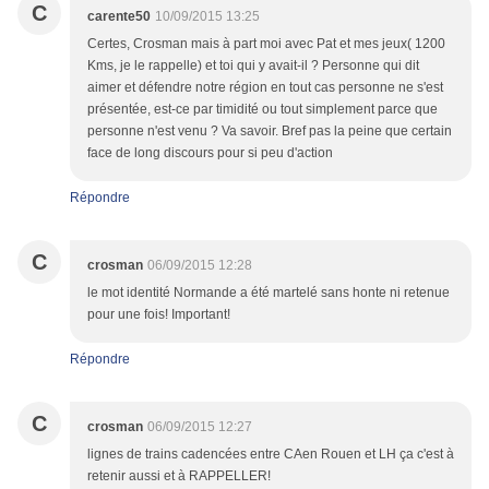
C
carente50
10/09/2015 13:25
Certes, Crosman mais à part moi avec Pat et mes jeux( 1200
Kms, je le rappelle) et toi qui y avait-il ? Personne qui dit
aimer et défendre notre région en tout cas personne ne s'est
présentée, est-ce par timidité ou tout simplement parce que
personne n'est venu ? Va savoir. Bref pas la peine que certain
face de long discours pour si peu d'action
Répondre
C
crosman
06/09/2015 12:28
le mot identité Normande a été martelé sans honte ni retenue
pour une fois! Important!
Répondre
C
crosman
06/09/2015 12:27
lignes de trains cadencées entre CAen Rouen et LH ça c'est à
retenir aussi et à RAPPELLER!