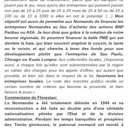
jouent pas le jeu, nous ayons des entreprises qui puissent passer
non pas de 10 à 15 puis de 15 à 20 mais de 10 à 50 ou de 10 à
100 ou de 10 à 1000 si elles en ont le potentiel. (…)
Mon
objectif est aussi de permettre aux Normands de financer les
entreprises Normandes au lieu d’acheter des actions BNP
Paribas ou AXA.
Je leur dirai que grâce à la création de notre
bourse régionale, ils pourront financer la belle PME qui est
derrière la haie, qui bien souvent emploie le cousin, la tante
ou le voisin, et qui cherche à lever des fonds pour son
développement plutôt que l’entreprise de Sao Paulo,
Chicago ou Kuala Lumpur.
Aux collectivités locales, j’imposerai
aussi, à chaque fois qu’elles sont subventionnées par la région
un cahier des charges pour les appels d’offres, qui autant que
possible, et bien sûr dans le respect de la loi,
favorisera les
entreprises locales.
Le code des marchés publics recèle un
certain nombre de critères qui favorise la proximité, et bien
faisons le jouer.»
Commentaire de Florestan:
La Normandie a été totalement détruite en 1944 et sa
reconstruction a été faite au double prix d'une véritable
nationalisation pilotée par l'Etat et de la division
administrative. Pendant les temps tranquilles et prospères
des Trente glorieuses, le patronat normand est monté à