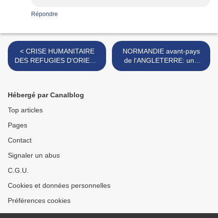
Répondre
< CRISE HUMANITAIRE
NORMANDIE avant-pays
DES REFUGIES D'ORIENT:
de l'ANGLETERRE: une
Les villes normandes
évidence qui peine à
solidaires...
s'imposer ! >
Hébergé par Canalblog
Top articles
Pages
Contact
Signaler un abus
C.G.U.
Cookies et données personnelles
Préférences cookies