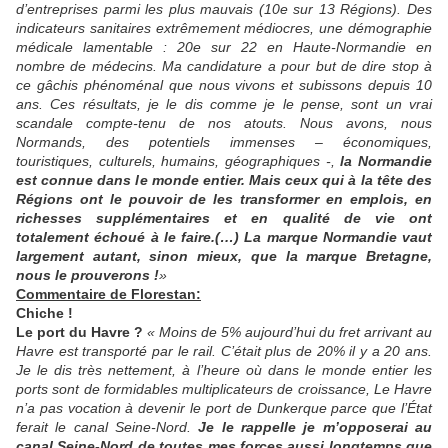
d’entreprises parmi les plus mauvais (10e sur 13 Régions). Des
indicateurs sanitaires extrêmement médiocres, une démographie
médicale lamentable : 20e sur 22 en Haute-Normandie en
nombre de médecins. Ma candidature a pour but de dire stop à
ce gâchis phénoménal que nous vivons et subissons depuis 10
ans. Ces résultats, je le dis comme je le pense, sont un vrai
scandale compte-tenu de nos atouts. Nous avons, nous
Normands, des potentiels immenses – économiques,
touristiques, culturels, humains, géographiques -,
la Normandie
est connue dans le monde entier. Mais ceux qui à la tête des
Régions ont le pouvoir de les transformer en emplois, en
richesses supplémentaires et en qualité de vie ont
totalement échoué à le faire.(…) La marque Normandie vaut
largement autant, sinon mieux, que la marque Bretagne,
nous le prouverons !
»
Commentaire de Florestan:
Chiche !
Le port du Havre ?
« Moins de 5% aujourd’hui du fret arrivant au
Havre est transporté par le rail. C’était plus de 20% il y a 20 ans.
Je le dis très nettement, à l’heure où dans le monde entier les
ports sont de formidables multiplicateurs de croissance, Le Havre
n’a pas vocation à devenir le port de Dunkerque parce que l’État
ferait le canal Seine-Nord.
Je le rappelle je m’opposerai au
canal Seine-Nord de toutes mes forces aussi longtemps que