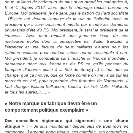
deux millions de chômeurs de plus si on prend les catégories A,
B et C depuis 2012, alors que le chômage recule partout en
Europe. Moi président, je ne serai pas le patron du Parti socialiste
: l’Élysée est devenu l’annexe de la rue de Solferino avec un
président qui a suivi quasiment minute par minute les dernières
universités d’été du PS. Moi président, je serai le président de la
jeunesse. Avec pour résultat une jeunesse issue de nos
meilleures écoles dont la perspective est d’aller travailler à
l’étranger et une facture de deux milliards d’euros pour les
rythmes scolaires pour quelque chose qui ne ressemble à rien.
Moi président, je combattrai sans relâche la finance mondiale :
demandez donc aux frondeurs du PS ce qu’ils pensent du
banquier d’affaires placé à la tête de Bercy.(…) Il faut que ça
change, que ça mouve, que ça loche comme on me l’a dit sur les
marchés cet été, pour reprendre des formules de Normands. Il
faut changer Vallaud-Belkacem, Taubira, Le Foll, Valls, Hollande
et tous les autres..(…) »
« Notre marque de fabrique devra être un
comportement politique exemplaire »
Des conseillers régionaux qui signeront « une charte
éthique » :
« Je suis maintenant depuis plus de trois mois en
campagne. J’arpente notre région, ses marchés, ses entreprises,