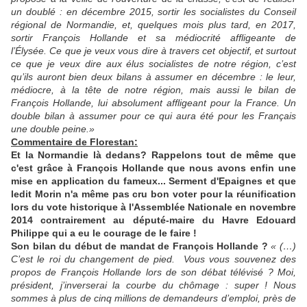
un doublé : en décembre 2015, sortir les socialistes du Conseil
régional de Normandie, et, quelques mois plus tard, en 2017,
sortir François Hollande et sa médiocrité affligeante de
l’Élysée. Ce que je veux vous dire à travers cet objectif, et surtout
ce que je veux dire aux élus socialistes de notre région, c’est
qu’ils auront bien deux bilans à assumer en décembre : le leur,
médiocre, à la tête de notre région, mais aussi le bilan de
François Hollande, lui absolument affligeant pour la France. Un
double bilan à assumer pour ce qui aura été pour les Français
une double peine.»
Commentaire de Florestan:
Et la Normandie là dedans? Rappelons tout de même que
c'est grâce à François Hollande que nous avons enfin une
mise en application du fameux... Serment d'Epaignes et que
ledit Morin n'a même pas cru bon voter pour la réunification
lors du vote historique à l'Assemblée Nationale en novembre
2014 contrairement au député-maire du Havre Edouard
Philippe qui a eu le courage de le faire !
Son bilan du début de mandat de François Hollande ?
« (…)
C’est le roi du changement de pied. Vous vous souvenez des
propos de François Hollande lors de son débat télévisé ? Moi,
président, j’inverserai la courbe du chômage : super ! Nous
sommes à plus de cinq millions de demandeurs d’emploi, près de