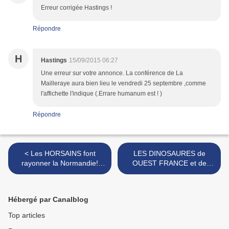
Erreur corrigée Hastings !
Répondre
H
Hastings
15/09/2015 06:27
Une erreur sur votre annonce. La conférence de La
Mailleraye aura bien lieu le vendredi 25 septembre ,comme
l'affichette l'indique (.Errare humanum est ! )
Répondre
< Les HORSAINS font
LES DINOSAURES de
rayonner la Normandie!
OUEST FRANCE et de
Quant aux Normands...
PARIS NORMANDIE
REFUSENT LA
REUNIFICATION
Hébergé par Canalblog
NORMANDE! >
Top articles