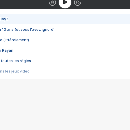
 DayZ
 a 13 ans (et vous l'avez ignoré)
e (littéralement)
im Rayan
 toutes les règles
s les jeux vidéo
us choquant de Rockstar ? - Le scandale BULLY
e plus moche de Steam
du RÊVE tourne au CAUCHEMAR
pendant 8 heures
it… à tort