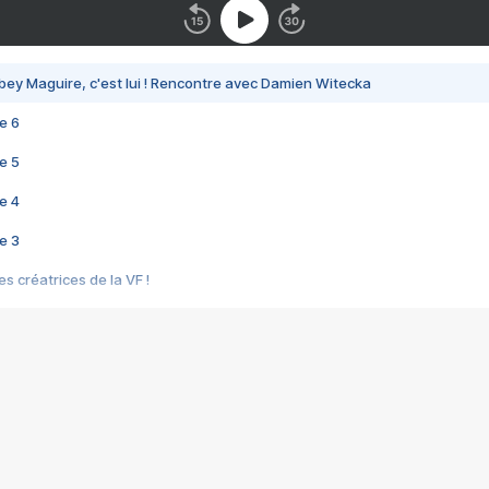
bey Maguire, c'est lui ! Rencontre avec Damien Witecka
e 6
e 5
e 4
e 3
s créatrices de la VF !
e 2
e 1
e Mektoub My Love arrive enfin ! Rencontre avec Shaïn Boumedine et Sal
i : après Toni en famille
elle réalise le bouleversant Dites lui que je l'aime