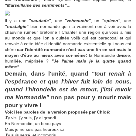
"Marseillaise des sentiments"
...
Il y a une
"saudade"
, une
"zehnsucht"
, un
"spleen"
, une
"nostalgie"
bien normande qui n'a vraiment rien à voir avec la
chauvine rumeur bretonne ! Chanter une région qui vous a mis
au monde et que l'on a quittée voilà qui est paradoxal et qui
renvoie à cette idée d'identité normande existentielle qui nous est
chère
car l'identité normande n'est pas une fin en soi mais le
moyen d'être au mieux avec soi-même:
la Normandie divisée,
humiliée, méprisée ?
"Je l'aime mais je la quitte quand
même".
Demain, dans l'unité, quand
"tout renaît à
l'espérance et que l'hiver fuit loin de nous,
quand l'hirondelle est de retour, j'irai revoir
ma Normandie"
non pas pour y mourir mais
pour y vivre !
Voici les paroles de la version proposée par Chloé:
J’y vis, j’y suis, j’y ai grandi
En Normandie, un beau pays
Mais je ne suis pas heureux ici
J’y suis serré, et incompris