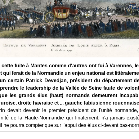
 cette fuite à Mantes comme d'autres ont fui à Varennes, le
t qui ferait de la Normandie un enjeu national est littéraleme
un certain Patrick Devedjan, président du département d
prendre le leadership de la Vallée de Seine faute de volo
isque les grands élus (haut) normands demeurent incapab
euroise, droite havraise et ... gauche fabiusienne rouennaise
n devait devenir le premier président de l'unité normande, i
l'unité de la Haute-Normandie qui finalement, n'a jamais exist
 il ne pourra compter que sur l'appui des élus ci-devant bas-no