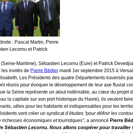
roite : Pascal Martin, Pierre
tien Lecornu et Patrick
 (Seine-Maritime), Sébastien Lecornu (Eure) et Patrick Devedji
 les invités de
Pierre Bédier
mardi 1er septembre 2015 à Versai
sabeth. Les Présidents des quatre Départements traversés par 
ont réunis pour évoquer le développement de leur axe fluvial c
e la Seine représente un atout indéniable, au cœur du projet d
u la capitale sur son port historique du Havre), ils veulent fai
urants, utiles pour les habitants et indispensables pour les territo
ésidents vont créer un syndicat d’études
“pour définir les contou
e richesses économiques et touristiques”,
a annoncé
Pierre Béd
de Sébastien Lecornu. Nous allons coopérer pour travailler s