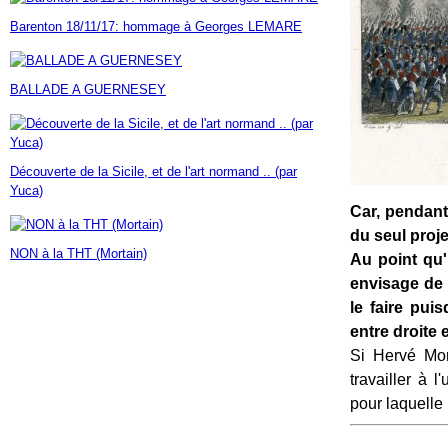
Janvier
Février
Mars
Avril
Mai
(7)
(42)
(16)
(23)
(30)
Barenton 18/11/17: hommage à Georges LEMARE
Janvier
Février
Mars
Avril
(14)
(60)
(9)
(7)
Janvier
Février
Mars
(17)
(24)
(18)
Janvier
Février
(46)
(23)
BALLADE A GUERNESEY
Janvier
(35)
Découverte de la Sicile, et de l'art normand .. (par
Yuca)
Car, pendant
du seul proje
NON à la THT (Mortain)
Au point qu'
envisage de 
le faire pu
entre droite 
Si Hervé Mori
travailler à 
pour laquelle