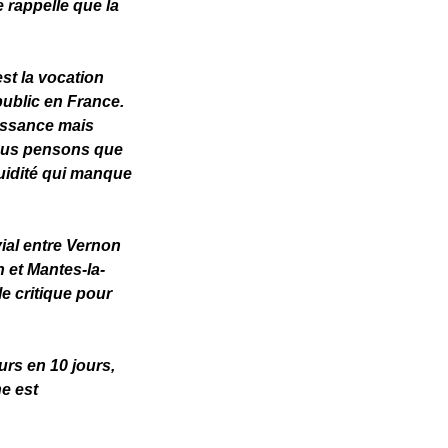
e rappelle que la
st la vocation
 public en France.
oissance mais
nous pensons que
luidité qui manque
vial entre Vernon
 et Mantes-la-
e critique pour
rs en 10 jours,
e est