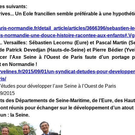
les suivants:
rives... Un Eole francilien semble préférable à une hypothé
ris-normandie.fr/detail_article/articles/3666396/sebastien-le
ris-normandie-une-douce-histoire-racontee-aux-enfants#.
... Versailles: Sébastien Lecornu (Eure) et Pascal Martin (S
de Patrick Devedjan (Hauts-de-Seine) et Pierre Bédier (Yve
cer l'Axe Seine à l'Ouest de Paris faute d'un portage pol
 en Normandie !
yvelines.fr/2015/09/01/un-syndicat-detudes-pour-developper
is/
’études pour développer l’axe Seine à l’Ouest de Paris
09/2015
ts des Départements de Seine-Maritime, de l’Eure, des Haut
sont réunis pour échanger sur le développement d’un atout i
n : la Seine.