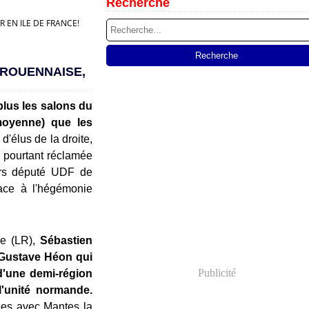
Recherche
 EN ILE DE FRANCE!
 ROUENNAISE,
plus les salons du
moyenne) que les
d'élus de la droite,
 pourtant réclamée
lors député UDF de
ce à l'hégémonie
re (LR),
Sébastien
n Gustave Héon
qui
Publicité
d'une demi-région
'unité normande.
ées avec Mantes la