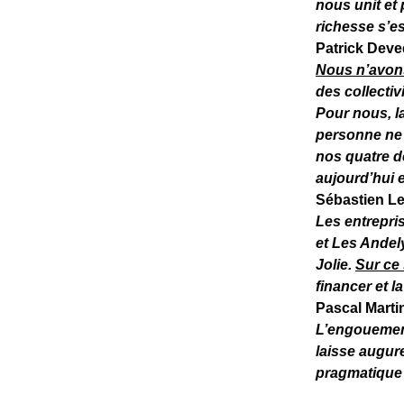
nous unit et 
richesse s’es
Patrick Deved
Nous n’avons 
des collectiv
Pour nous, la
personne ne 
nos quatre d
aujourd’hui e
Sébastien Le
Les entrepris
et Les Andel
Jolie.
Sur ce 
financer et l
Pascal Martin
L’engouement
laisse augur
pragmatique e