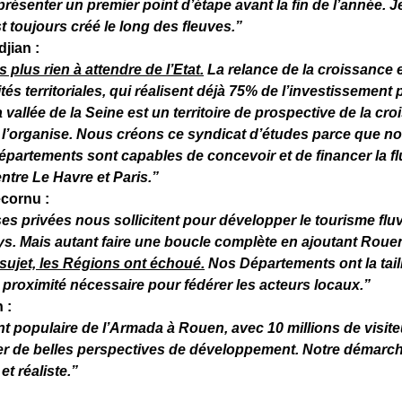
présenter un premier point d’étape avant la fin de l’année. J
t toujours créé le long des fleuves.”
jian :
plus rien à attendre de l’Etat.
La relance de la croissance e
ités territoriales, qui réalisent déjà 75% de l’investissement
 vallée de la Seine est un territoire de prospective de la cr
l’organise. Nous créons ce syndicat d’études parce que 
épartements sont capables de concevoir et de financer la f
ntre Le Havre et Paris.”
cornu :
es privées nous sollicitent pour développer le tourisme flu
ys. Mais autant faire une boucle complète en ajoutant Rouen
sujet, les Régions ont échoué.
Nos Départements ont la taill
a proximité nécessaire pour fédérer les acteurs locaux.”
 :
 populaire de l’Armada à Rouen, avec 10 millions de visiteu
er de belles perspectives de développement. Notre démarch
t réaliste.”