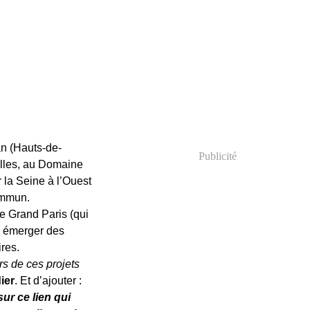
an (Hauts-de-
Publicité
lles, au Domaine
la Seine à l’Ouest
ommun.
e Grand Paris (qui
re émerger des
ires.
rs de ces projets
ier
. Et d’ajouter :
ur ce lien qui