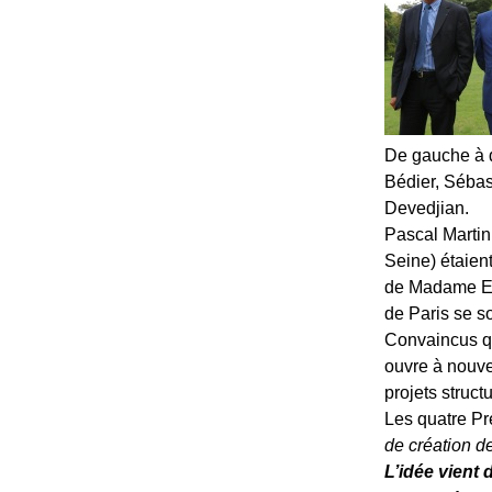
De gauche à d
Bédier, Sébas
Devedjian.
Pascal Martin
Seine) étaient
de Madame Eli
de Paris se s
Convaincus qu
ouvre à nouvea
projets struct
Les quatre Pr
de création d
L’idée vient 