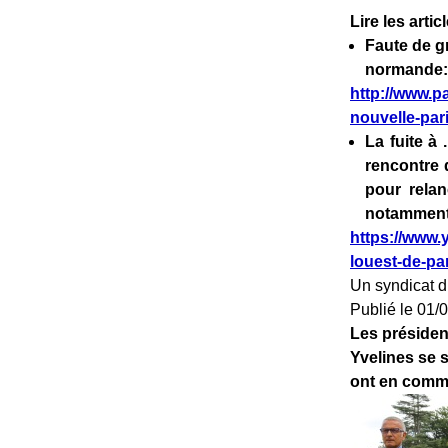
Lire les artic
Faute de g
normande:
http://www.pa
nouvelle-pa
La fuite à 
rencontre 
pour relan
notamment
https://www.
louest-de-par
Un syndicat d
Publié le 01/
Les présiden
Yvelines se 
ont en commu