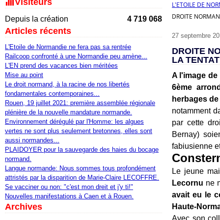
Visiteurs
L'ETOILE DE NO
DROITE NORMAND
Depuis la création
4 719 068
Articles récents
27 septembre 20
L'Etoile de Normandie ne fera pas sa rentrée
DROITE NO
Railcoop confronté à une Normandie peu amène...
LA TENTAT
L'EN prend des vacances bien méritées
Mise au point
A l'image de
Le droit normand, à la racine de nos libertés
6ème arrond
fondamentales contemporaines...
herbages de 
Rouen, 19 juillet 2021: première assemblée régionale
notamment dan
plénière de la nouvelle mandature normande.
Environnement dérégulé par l'Homme: les algues
par cette dr
vertes ne sont plus seulement bretonnes, elles sont
Bernay) soie
aussi normandes...
fabiusienne e
PLAIDOYER pour la sauvegarde des haies du bocage
Constern
normand.
Langue normande: Nous sommes tous profondément
Le jeune mai
attristés par la disparition de Marie-Claire LECOFFRE.
Lecornu
ne m
Se vacciner ou non: "c'est mon dreit et j'y ti!"
avait eu le 
Nouvelles manifestations à Caen et à Rouen.
Archives
Haute-Norma
Avec son coll