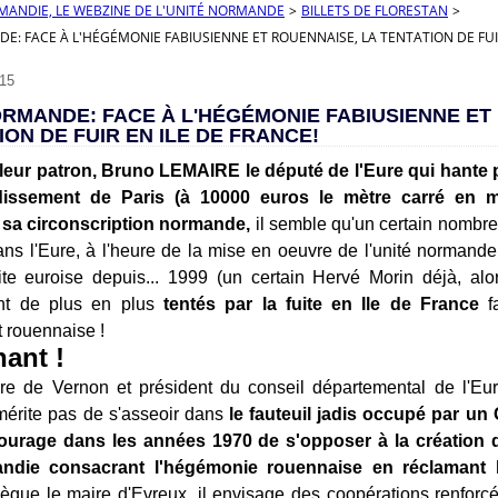
RMANDIE, LE WEBZINE DE L'UNITÉ NORMANDE
>
BILLETS DE FLORESTAN
>
E: FACE À L'HÉGÉMONIE FABIUSIENNE ET ROUENNAISE, LA TENTATION DE FUIR
15
RMANDE: FACE À L'HÉGÉMONIE FABIUSIENNE ET
ION DE FUIR EN ILE DE FRANCE!
 leur patron, Bruno LEMAIRE le député de l'Eure qui hante 
issement de Paris (à 10000 euros le mètre carré en 
sa circonscription normande,
il semble qu'un certain nombre 
s l'Eure, à l'heure de la mise en oeuvre de l'unité normande
oite euroise depuis... 1999 (un certain Hervé Morin déjà, a
nt de plus en plus
tentés par la fuite en Ile de France
fa
t rouennaise !
ant !
re de Vernon et président du conseil départemental de l'Eu
érite pas de s'asseoir dans
le fauteuil jadis occupé par u
courage dans les années 1970 de s'opposer à la création 
ndie consacrant l'hégémonie rouennaise en réclamant l
ègue le maire d'Evreux, il envisage des coopérations renforc