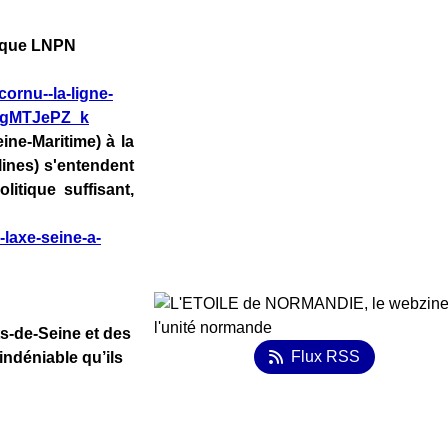
tique LNPN
cornu--la-ligne-
VggMTJePZ_k
eine-Maritime) à la
lines) s'entendent
itique suffisant,
-laxe-seine-a-
s-de-Seine et des
Flux RSS
ndéniable qu’ils