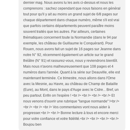
dernier mag. Nous avons lu les avis ci-dessus et nous les
comprenons : sachez cependant que nous faisons en général
tout pour qu'il y ait au moins un grand sujet de 6/8 pages sur
chaque département dans chaque numéro, même s'il est vrai
que parfois certains départements peuvent paraître moins
souvent traités que les autres. Par ailleurs, certaines
thématiques concernent toute la Normandie (dans le 94 par
exemple, les château de Guillaume le Conquérant). Pour
Rouen, nous avons fait un sujet de 16 pages sur Jeanne dans
notre N° 92, récemment également un article sur le grand
théâtre (N° 91) et rassurez-vous, nous y reviendrons bientôt.
Mais nous n'avons malheureusement que 108 pages et 4
numéros dans l'année. Quant à la série sur Deauville, elle est
maintenant terminée. Ce trimestre, nous allons dans l'Orne
avec la Mesnie, au Havre, au château de Champ de Bataille
(Eure), au Mont, dans le pays d'Auge avec le Cidre... Bref, un
peu partout. Enfin on l'espère ! <br /> <br /> <br /> <br /> Et
nous venons d'ouvrir une rubrique "langue normande" !<br />
<br /> <br /> <br /> Vos commentaires vont nous aider à
progresser.<br /> <br /> Bonne lecture à tous et encore merci
pour votre confiance et votre fidélité.<br /> <br /> <br /> <br />
Boujou ben