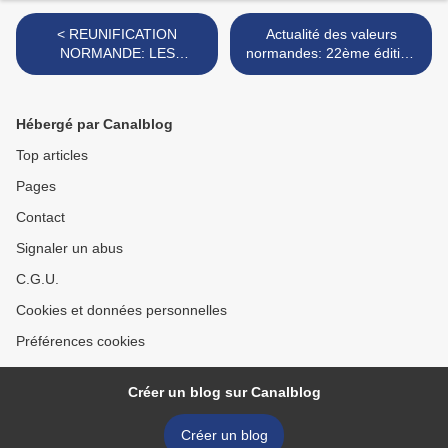
< REUNIFICATION
Actualité des valeurs
NORMANDE: LES
normandes: 22ème édition
GEOGRAPHES PLUS
du PRIX BAYEUX
INTELLIGENTS QUE LES
CALVADOS des
HISTORIENS?
correspondants de guerre >
Hébergé par Canalblog
Top articles
Pages
Contact
Signaler un abus
C.G.U.
Cookies et données personnelles
Préférences cookies
Créer un blog sur Canalblog
Créer un blog