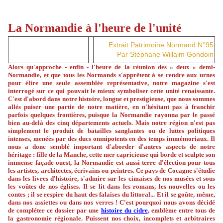
La Normandie à l'heure de l'unité
Extrait Patrimoine Normand N°95
Par Stéphane Willaim Gondoin
Alors qu'approche - enfin - l'heure de la réunion des « deux » demi-
Normandie, et que tous les Normands s'apprêtent à se rendre aux urnes
pour élire une seule assemblée représentative, notre magazine s'est
interrogé sur ce qui pouvait le mieux symboliser cette unité renaissante.
C'est d'abord dans notre histoire, longue et prestigieuse, que nous sommes
allés puiser une partie de notre matière, en n'hésitant pas à franchir
parfois quelques frontières, puisque la Normandie rayonna par le passé
bien au-delà des cinq départements actuels. Mais notre région n'est pas
simplement le produit de batailles sanglantes ou de luttes politiques
intenses, menées par des ducs omnipotents en des temps immémoriaux. Il
nous a donc semblé important d'aborder d'autres aspects de notre
héritage : fille de la Manche, cette mer capricieuse qui borde et sculpte son
immense façade ouest, la Normandie est aussi terre d'élection pour tous
les artistes, architectes, écrivains ou peintres. Ce pays de Cocagne s'étudie
dans les livres d'histoire, s'admire sur les cimaises de nos musées et sous
les voûtes de nos églises. Il se lit dans les romans, les nouvelles ou les
contes ; il se respire du haut des falaises du littoral... Et il se goûte, même,
dans nos assiettes ou dans nos verres ! C'est pourquoi nous avons décidé
de compléter ce dossier par une
histoire du cidre
, emblème entre tous de
la gastronomie régionale. Puissent nos choix, incomplets et arbitraires