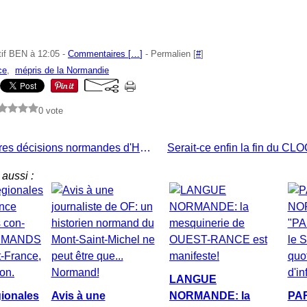
tif BEN à 12:05 -
Commentaires [
…
]
- Permalien [
#
]
ce
,
mépris de la Normandie
0 vote
Les premières décisions normandes d'Hervé MORIN
aussi :
LANGUE
gionales
Avis à une
NORMANDE: la
PA