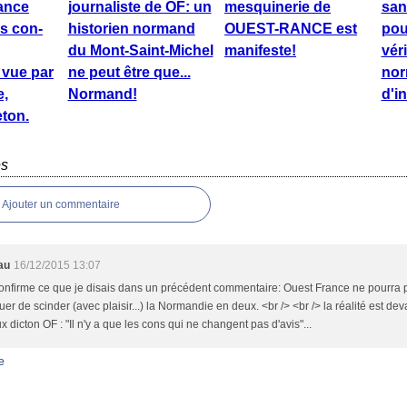
rance
journaliste de OF: un
mesquinerie de
san
s con-
historien normand
OUEST-RANCE est
pou
du Mont-Saint-Michel
manifeste!
vér
vue par
ne peut être que...
no
e,
Normand!
d'in
eton.
es
Ajouter un commentaire
au
16/12/2015 13:07
confirme ce que je disais dans un précédent commentaire: Ouest France ne pourra
uer de scinder (avec plaisir...) la Normandie en deux. <br /> <br /> la réalité est d
ux dicton OF : "Il n'y a que les cons qui ne changent pas d'avis"...
e