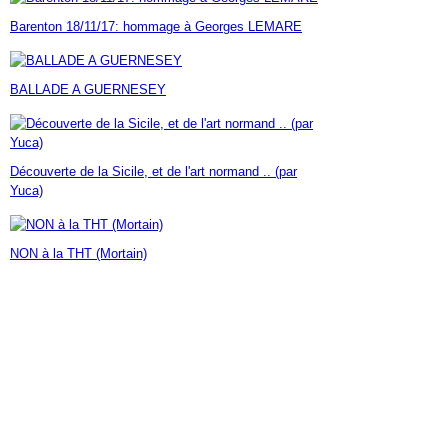
Janvier
Février
Mars
Avril
Mai
(7)
(42)
(16)
(23)
(30)
Barenton 18/11/17: hommage à Georges LEMARE
Janvier
Février
Mars
Avril
(14)
(60)
(9)
(7)
Janvier
Février
Mars
(17)
(24)
(18)
Janvier
Février
(46)
(23)
BALLADE A GUERNESEY
Janvier
(35)
Découverte de la Sicile, et de l'art normand .. (par
Yuca)
NON à la THT (Mortain)