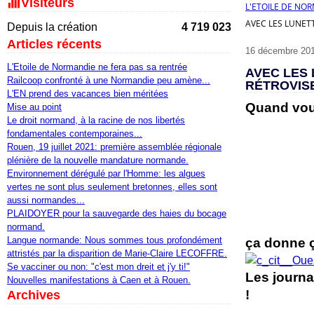
Visiteurs
L'ETOILE DE NO
AVEC LES LUNET
Depuis la création
4 719 023
Articles récents
16 décembre 20
L'Etoile de Normandie ne fera pas sa rentrée
AVEC LES 
Railcoop confronté à une Normandie peu amène...
RÉTROVIS
L'EN prend des vacances bien méritées
Quand vous
Mise au point
Le droit normand, à la racine de nos libertés
fondamentales contemporaines...
Rouen, 19 juillet 2021: première assemblée régionale
plénière de la nouvelle mandature normande.
Environnement dérégulé par l'Homme: les algues
vertes ne sont plus seulement bretonnes, elles sont
aussi normandes...
PLAIDOYER pour la sauvegarde des haies du bocage
normand.
Langue normande: Nous sommes tous profondément
ça donne ç
attristés par la disparition de Marie-Claire LECOFFRE.
Se vacciner ou non: "c'est mon dreit et j'y ti!"
Les journa
Nouvelles manifestations à Caen et à Rouen.
!
Archives