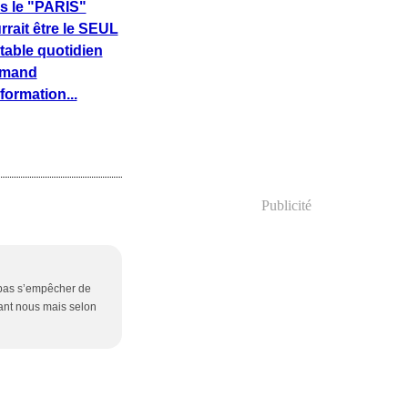
s le "PARIS"
rrait être le SEUL
itable quotidien
rmand
formation...
Publicité
 pas s’empêcher de
evant nous mais selon