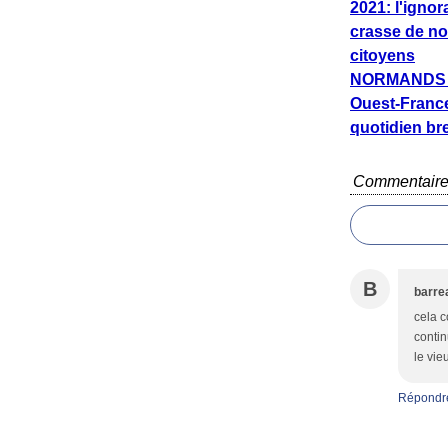
2021: l'igno
crasse de no
citoyens
NORMANDS 
Ouest-Franc
quotidien br
Commentair
B
barre
cela 
contin
le vie
Répondr