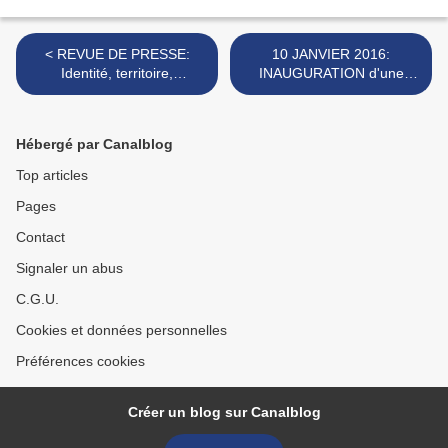
< REVUE DE PRESSE:
10 JANVIER 2016:
Identité, territoire,
INAUGURATION d'une
population... Normandie qui
STATUE de GUILLAUME Le
es tu?
CONQUERANT à CAEN >
Hébergé par Canalblog
Top articles
Pages
Contact
Signaler un abus
C.G.U.
Cookies et données personnelles
Préférences cookies
Créer un blog sur Canalblog