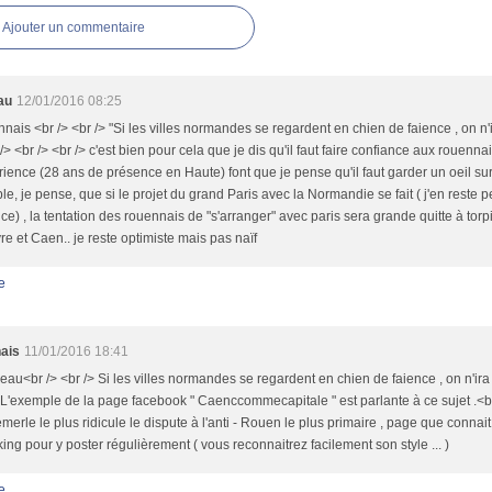
Ajouter un commentaire
au
12/01/2016 08:25
ais <br /> <br /> "Si les villes normandes se regardent en chien de faience , on n'i
 /> <br /> <br /> c'est bien pour cela que je dis qu'il faut faire confiance aux rouenna
rience (28 ans de présence en Haute) font que je pense qu'il faut garder un oeil sur 
e, je pense, que si le projet du grand Paris avec la Normandie se fait ( j'en reste 
e) , la tentation des rouennais de "s'arranger" avec paris sera grande quitte à torpi
re et Caen.. je reste optimiste mais pas naïf
e
ais
11/01/2016 18:41
au<br /> <br /> Si les villes normandes se regardent en chien de faience , on n'ira
 L'exemple de la page facebook " Caenccommecapitale " est parlante à ce sujet .<br
merle le plus ridicule le dispute à l'anti - Rouen le plus primaire , page que connai
ing pour y poster régulièrement ( vous reconnaitrez facilement son style ... )
e