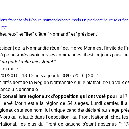
gions.francetvinfo.fr/haute-normandie/herve-morin-un-president-heureux-et-fier
.html
eureux" et "fier" d'être "Normand" et "président"
ésident de la Normandie réunifiée, Hervé Morin est l'invité de 
 peine après avoir pris les commandes, il est toujours plus "he
t un portefeuille ministériel."
ormandie
/01/2016 | 18:13, mis à jour le 08/01/2016 | 20:11
2 conseillers régionaux d'opposition qui ont voté pour lui ?
'Hervé Morin est à la région de 54 sièges. Lundi dernier, il 
égionaux sur son nom, lui unique candidat déclaré au siège prés
Alors qui a fauté dans l'opposition, au Front National, chez les
National, les élus du Front de gauche s'étant abstenus ? "
J