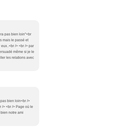
ra pas bien loin"<br
is mais le passé et
eux..<br /> <br /> par
persuadé même si je le
ller les relations avec
 pas bien loin<br />
 /> <br /> Page où le
t bien notre ami