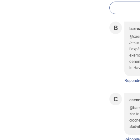
B
barre
@caenn
/> <br
l’expé
exempl
dénonc
le Hav
Répondr
C
caenn
@barre
<br />
cloche
Sadvik
Répondr