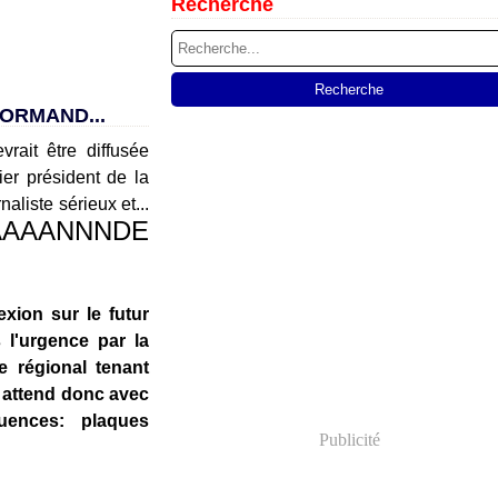
Recherche
NORMAND...
ait être diffusée
ier président de la
naliste sérieux et...
AAAANNNDE
xion sur le futur
l'urgence par la
e régional tenant
n attend donc avec
uences: plaques
Publicité