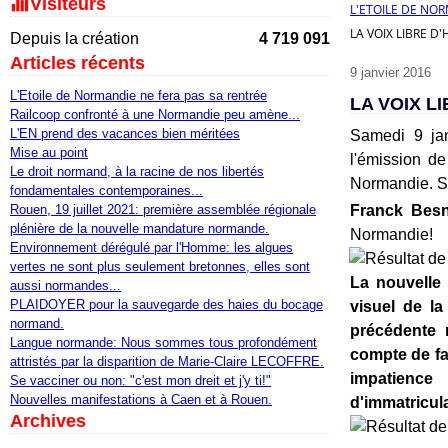
Visiteurs
L'ETOILE DE NO
LA VOIX LIBRE D
Depuis la création
4 719 091
Articles récents
9 janvier 2016
L'Etoile de Normandie ne fera pas sa rentrée
LA VOIX L
Railcoop confronté à une Normandie peu amène...
L'EN prend des vacances bien méritées
Samedi 9 jan
Mise au point
l'émission de
Le droit normand, à la racine de nos libertés
Normandie. Su
fondamentales contemporaines...
Rouen, 19 juillet 2021: première assemblée régionale
Franck Besn
plénière de la nouvelle mandature normande.
Normandie!
Environnement dérégulé par l'Homme: les algues
vertes ne sont plus seulement bretonnes, elles sont
La nouvelle 
aussi normandes...
PLAIDOYER pour la sauvegarde des haies du bocage
visuel de l
normand.
précédente 
Langue normande: Nous sommes tous profondément
compte de fa
attristés par la disparition de Marie-Claire LECOFFRE.
impatience
Se vacciner ou non: "c'est mon dreit et j'y ti!"
Nouvelles manifestations à Caen et à Rouen.
d'immatricula
Archives