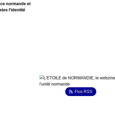
auce normande et
es l'identité
Flux RSS