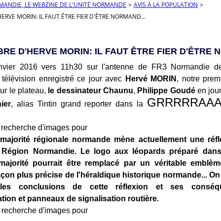
RMANDIE, LE WEBZINE DE L'UNITÉ NORMANDE
>
AVIS À LA POPULATION
>
'HERVE MORIN: IL FAUT ÊTRE FIER D'ÊTRE NORMAND...
IBRE D'HERVE MORIN: IL FAUT ÊTRE FIER D'ÊTRE 
vier 2016 vers 11h30 sur l'antenne de FR3 Normandie devr
 télévision enregistré ce jour avec
Hervé MORIN
, notre prem
r le plateau,
le dessinateur Chaunu
,
Philippe Goudé
en jour
GRRRRRAA
ier
, alias Tintin grand reporter dans la
majorité régionale normande mène actuellement une réfle
a Région Normandie. Le logo aux léopards préparé dans 
majorité pourrait être remplacé par un véritable emblèm
çon plus précise de l'héraldique historique normande... O
 les conclusions de cette réflexion et ses conséq
tion et panneaux de signalisation routière.