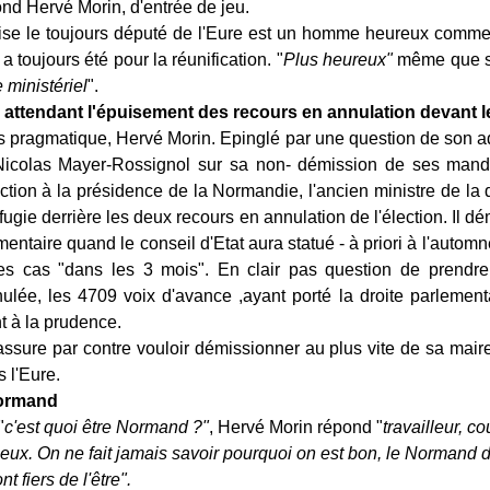
nd Hervé Morin, d'entrée de jeu.
ise le toujours député de l'Eure est un homme heureux comme 
 a toujours été pour la réunification. "
Plus heureux"
même que si
e ministériel
".
attendant l'épuisement des recours en annulation devant le
 pragmatique, Hervé Morin. Epinglé par une question de son ad
icolas Mayer-Rossignol sur sa non- démission de ses manda
ction à la présidence de la Normandie, l'ancien ministre de la
fugie derrière les deux recours en annulation de l'élection. Il 
entaire quand le conseil d'Etat aura statué - à priori à l'autom
des cas "dans les 3 mois". En clair pas question de prendr
nulée, les 4709 voix d'avance ,ayant porté la droite parlementa
nt à la prudence.
ssure par contre vouloir démissionner au plus vite de sa mai
 l'Eure.
Normand
"
c'est quoi être Normand ?"
, Hervé Morin répond "
travailleur, c
seux. On ne fait jamais savoir pourquoi on est bon, le Normand d
t fiers de l'être".