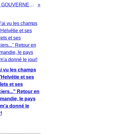
LES 15 MINISTRES DU GOUVERNEMENT NORMAND
ai vu les champs
'Helvétie et ses
lets et ses
ciers..." Retour en
mandie, le pays
 m'a donné le
!