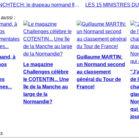
Label FRENCHTECH: le drapeau normand flotte sur LAS VEGAS!
aussi :
mand, à
Guillaume MARTIN:
nos
Le magazine
un Normand second
Challenges célèbre
au classement
"J'
es
le COTENTIN... Une
général du Tour de
de l
es...
île de la Manche au
France!
cha
large de la
gla
Normandie?
Nor
qui
jour
es