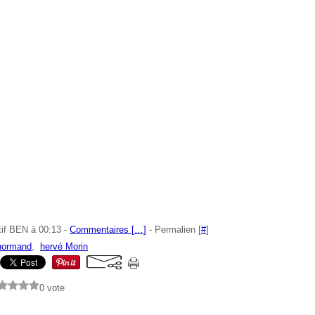
tif BEN à 00:13 -
Commentaires [
…
]
- Permalien [
#
]
 normand
,
hervé Morin
0 vote