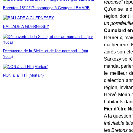
réponse"
répo
Janvier
Février
Mars
Avril
Mai
(7)
(42)
(16)
(23)
(30)
Barenton 18/11/17: hommage à Georges LEMARE
Qu'on se le d
Janvier
Février
Mars
Avril
(14)
(60)
(9)
(7)
Janvier
Février
Mars
(17)
(24)
(18)
région, dont il
Janvier
Février
(46)
(23)
un portefeuill
BALLADE A GUERNESEY
Janvier
(35)
Cumulard en 
Heureux, mais
malheureux N
Découverte de la Sicile, et de l'art normand .. (par
après son éle
Yuca)
Sarkozy se ré
mandat parlem
le meilleur 
NON à la THT (Mortain)
d'élection an
région, invita
Hervé Morin a
habitants dans
Fier d'être 
A la question 
inévitable tai
les Bretons son