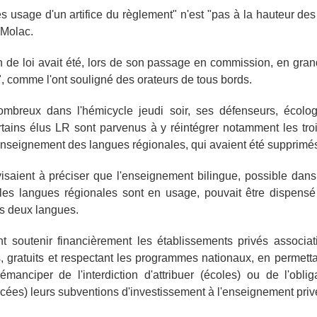
ès usage d'un artifice du règlement" n'est "pas à la hauteur des
 Molac.
n de loi avait été, lors de son passage en commission, en gran
, comme l'ont souligné des orateurs de tous bords.
ombreux dans l'hémicycle jeudi soir, ses défenseurs, écolog
tains élus LR sont parvenus à y réintégrer notamment les troi
'enseignement des langues régionales, qui avaient été supprimé
visaient à préciser que l'enseignement bilingue, possible dans
ù les langues régionales sont en usage, pouvait être dispensé
s deux langues.
nt soutenir financièrement les établissements privés associa
cs, gratuits et respectant les programmes nationaux, en permetta
émanciper de l'interdiction d'attribuer (écoles) ou de l'obli
lycées) leurs subventions d'investissement à l'enseignement priv