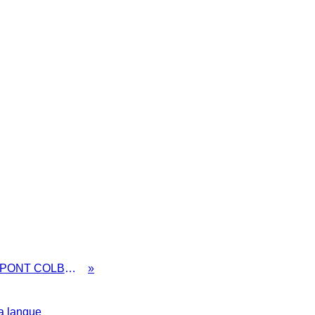
2016: l'année où il faut sauver le PONT COLBERT de DIEPPE!