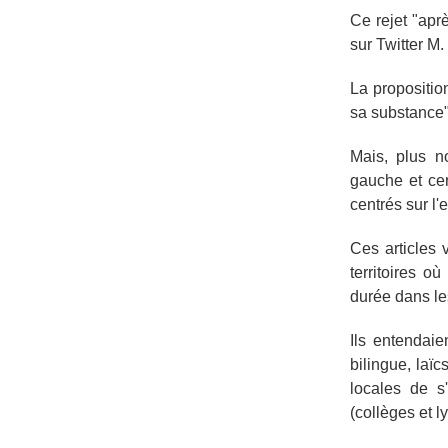
Ce rejet "apr
sur Twitter M.
La propositio
sa substance"
Mais, plus n
gauche et cer
centrés sur l
Ces articles 
territoires o
durée dans le
Ils entendaie
bilingue, laï
locales de s'
(collèges et 