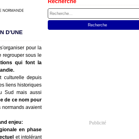
Recherche
GUE NORMANDE
ON D'UNE
'organiser pour la
 regrouper sous le
tions qui font la
mandie.
 culturelle depuis
es liens historiques
 du Sud mais aussi
gne de ce nom pour
ts normands avaient
and enjeu:
Publicité
régionale en phase
ectuel
et intolérant