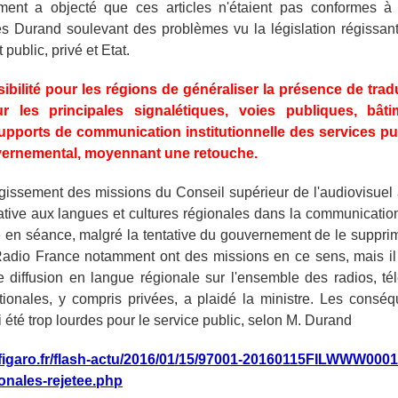
ent a objecté que ces articles n'étaient pas conformes à l
es Durand soulevant des problèmes vu la législation régissant
ublic, privé et Etat.
sibilité pour les régions de généraliser la présence de tra
ur les principales signalétiques, voies publiques, bât
upports de communication institutionnelle des services pub
vernemental, moyennant une retouche.
rgissement des missions du Conseil supérieur de l'audiovisuel à 
cative aux langues et cultures régionales dans la communication 
é en séance, malgré la tentative du gouvernement de le suppr
Radio France notamment ont des missions en ce sens, mais il 
 diffusion en langue régionale sur l'ensemble des radios, té
tionales, y compris privées, a plaidé la ministre. Les consé
 été trop lourdes pour le service public, selon M. Durand
efigaro.fr/flash-actu/2016/01/15/97001-20160115FILWWW00017
onales-rejetee.php