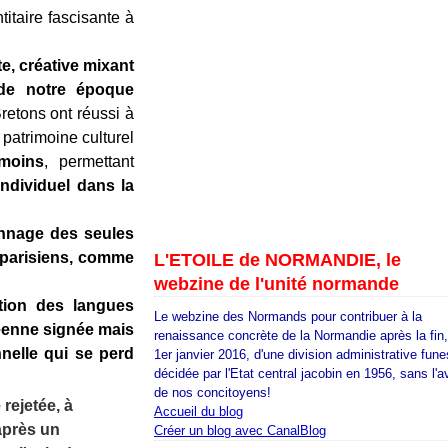
titaire fascisante à
e, créative mixant
 de notre époque
etons ont réussi à
 patrimoine culturel
 moins
, permettant
individuel dans la
annage des seules
r parisiens, comme
L'ETOILE de NORMANDIE, le
webzine de l'unité normande
tion des langues
Le webzine des Normands pour contribuer à la
péenne signée mais
renaissance concrète de la Normandie après la fin
nnelle qui se perd
1er janvier 2016, d'une division administrative fune
décidée par l'Etat central jacobin en 1956, sans l'a
de nos concitoyens!
rejetée, à
Accueil du blog
 après un
Créer un blog avec CanalBlog