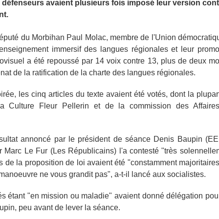
 défenseurs avaient plusieurs fois imposé leur version contr
t.
 député du Morbihan Paul Molac, membre de l'Union démocratiq
l'enseignement immersif des langues régionales et leur promo
iovisuel a été repoussé par 14 voix contre 13, plus de deux mo
énat de la ratification de la charte des langues régionales.
oirée, les cinq articles du texte avaient été votés, dont la plupar
la Culture Fleur Pellerin et de la commission des Affaires
ésultat annoncé par le président de séance Denis Baupin (EE
 Marc Le Fur (Les Républicains) l'a contesté "très solennelle
s de la proposition de loi avaient été "constamment majoritaires
manoeuvre ne vous grandit pas", a-t-il lancé aux socialistes.
s étant "en mission ou maladie" avaient donné délégation pour
upin, peu avant de lever la séance.