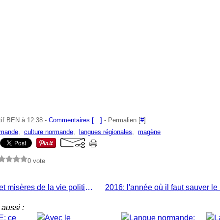
tif BEN à 12:38 -
Commentaires [
…
]
- Permalien [
#
]
rmande
,
culture normande
,
langues régionales
,
magène
0 vote
Grandeurs et misères de la vie politique normande
aussi :