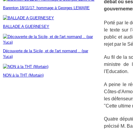
débat où ses
Janvier
Février
Mars
Avril
Mai
(7)
(42)
(16)
(23)
(30)
Barenton 18/11/17: hommage à Georges LEMARE
gouvernemen
Janvier
Février
Mars
Avril
(14)
(60)
(9)
(7)
Janvier
Février
Mars
(17)
(24)
(18)
Janvier
Février
(46)
(23)
Porté par le
BALLADE A GUERNESEY
Janvier
(35)
le texte sur 
public et aud
rejet par le S
Découverte de la Sicile, et de l'art normand .. (par
Yuca)
Au fil de la s
ministre de 
l'Education.
NON à la THT (Mortain)
A peine le r
Côtes-d'Armor
les défenseur
"Cette ultime 
Quatre député
précisé M. Ba