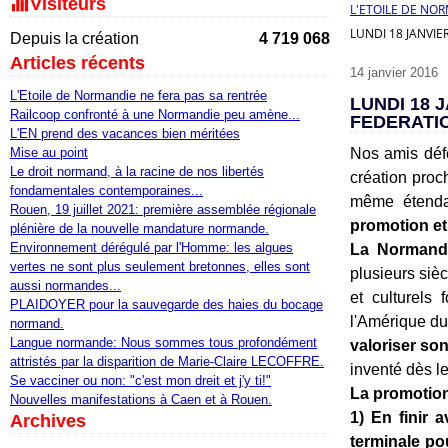
Visiteurs
L'ETOILE DE NO
LUNDI 18 JANVI
Depuis la création
4 719 068
Articles récents
14 janvier 2016
L'Etoile de Normandie ne fera pas sa rentrée
LUNDI 18 
Railcoop confronté à une Normandie peu amène...
FEDERATI
L'EN prend des vacances bien méritées
Mise au point
Nos amis défe
Le droit normand, à la racine de nos libertés
création pro
fondamentales contemporaines...
même étenda
Rouen, 19 juillet 2021: première assemblée régionale
promotion et 
plénière de la nouvelle mandature normande.
Environnement dérégulé par l'Homme: les algues
La Normandi
vertes ne sont plus seulement bretonnes, elles sont
plusieurs siè
aussi normandes...
et culturels
PLAIDOYER pour la sauvegarde des haies du bocage
l'Amérique d
normand.
Langue normande: Nous sommes tous profondément
valoriser son
attristés par la disparition de Marie-Claire LECOFFRE.
inventé dès l
Se vacciner ou non: "c'est mon dreit et j'y ti!"
La promotion
Nouvelles manifestations à Caen et à Rouen.
1) En finir 
Archives
terminale po