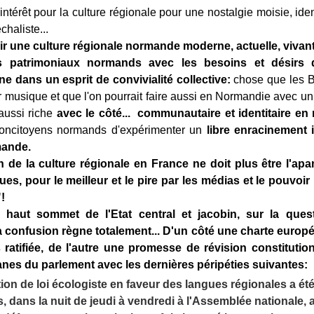
'intérêt pour la culture régionale pour une nostalgie moisie, iden
haliste...
r une culture régionale normande moderne, actuelle, vivant
s patrimoniaux normands avec les besoins et désirs
e dans un esprit de convivialité collective:
chose que les Br
ur musique et que l'on pourrait faire aussi en Normandie avec un
 aussi riche
avec le côté... communautaire et identitaire en
concitoyens normands d'expérimenter un
libre enracinement 
mande.
 de la culture régionale en France ne doit plus être l'ap
ues, pour le meilleur et le pire par les médias et le pouvoi
!
 haut sommet de l'Etat central et jacobin, sur la ques
la confusion règne totalement... D'un côté une charte euro
 ratifiée, de l'autre une promesse de révision constitutio
anes du parlement avec les dernières péripéties suivantes:
on de loi écologiste en faveur des langues régionales a été 
, dans la nuit de jeudi à vendredi à l'Assemblée nationale,