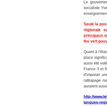
Le gouvernem
socialiste Yv
enseignement p
Seule la pos
régionale s
principaux s
feu vert gou
Quant à l'éla
place signifi
aussi été vot
France 3 et 
d'imposer une
rattrapage na
auraient aussi
http://www.l
langues-regi