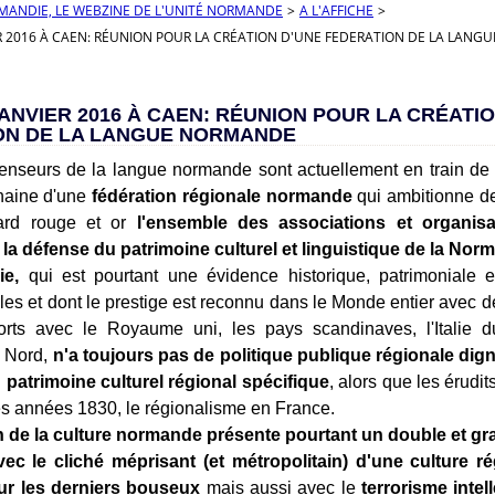
RMANDIE, LE WEBZINE DE L'UNITÉ NORMANDE
>
A L'AFFICHE
>
ER 2016 À CAEN: RÉUNION POUR LA CRÉATION D'UNE FEDERATION DE LA LAN
JANVIER 2016 À CAEN: RÉUNION POUR LA CRÉATI
ON DE LA LANGUE NORMANDE
nseurs de la langue normande sont actuellement en train de s
chaine d'une
fédération régionale normande
qui ambitionne de
rd rouge et or
l'ensemble des associations et organisa
la défense du patrimoine culturel et linguistique de la Nor
e,
qui est pourtant une évidence historique, patrimoniale et
cles et dont le prestige est reconnu dans le Monde entier avec d
 forts avec le Royaume uni, les pays scandinaves, l'Italie
u Nord,
n'a toujours pas de politique publique régionale di
 patrimoine culturel régional spécifique
, alors que les érudi
es années 1830, le régionalisme en France.
 de la culture normande présente pourtant un double et gr
avec le cliché méprisant (et métropolitain) d'une culture 
ur les derniers bouseux
mais aussi avec le
terrorisme intell