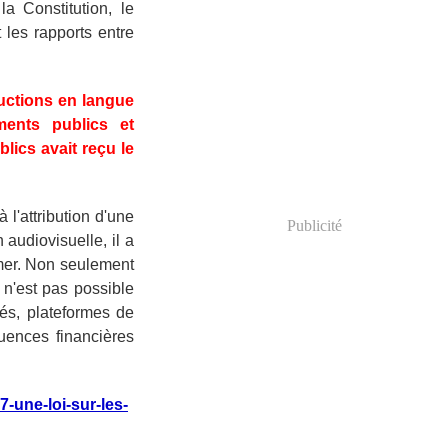
a Constitution, le
 les rapports entre
ductions en langue
iments publics et
lics avait reçu le
l'attribution d'une
Publicité
audiovisuelle, il a
imer. Non seulement
n'est pas possible
lés, plateformes de
quences financières
-une-loi-sur-les-