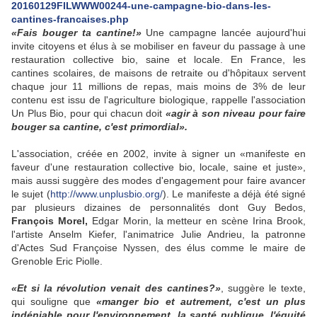
20160129FILWWW00244-une-campagne-bio-dans-les-
cantines-francaises.php
«Fais bouger ta cantine!»
Une campagne lancée aujourd'hui
invite citoyens et élus à se mobiliser en faveur du passage à une
restauration collective bio, saine et locale. En France, les
cantines scolaires, de maisons de retraite ou d'hôpitaux servent
chaque jour 11 millions de repas, mais moins de 3% de leur
contenu est issu de l'agriculture biologique, rappelle l'association
Un Plus Bio, pour qui chacun doit
«agir à son niveau pour faire
bouger sa cantine, c'est primordial».
L'association, créée en 2002, invite à signer un «manifeste en
faveur d'une restauration collective bio, locale, saine et juste»,
mais aussi suggère des modes d'engagement pour faire avancer
le sujet (
http://www.unplusbio.org/
). Le manifeste a déjà été signé
par plusieurs dizaines de personnalités dont Guy Bedos,
François Morel,
Edgar Morin, la metteur en scène Irina Brook,
l'artiste Anselm Kiefer, l'animatrice Julie Andrieu, la patronne
d'Actes Sud Françoise Nyssen, des élus comme le maire de
Grenoble Eric Piolle.
«Et si la révolution venait des cantines?»
, suggère le texte,
qui souligne que
«manger bio et autrement, c'est un plus
indéniable pour l'environnement, la santé publique, l'équité