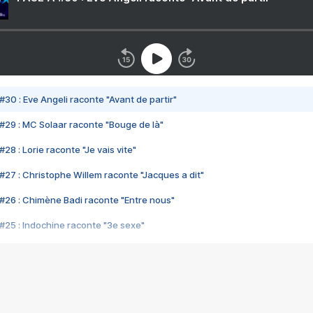
#30 : Eve Angeli raconte "Avant de partir"
#29 : MC Solaar raconte "Bouge de là"
28 : Lorie raconte "Je vais vite"
#27 : Christophe Willem raconte "Jacques a dit"
#26 : Chimène Badi raconte "Entre nous"
#25 : Indochine raconte "3e sexe"
#24 : Zaho raconte "C'est chelou"
#23 : Patrick Bruel raconte "Au café des délices"
#22 : Kyo raconte "Le chemin"