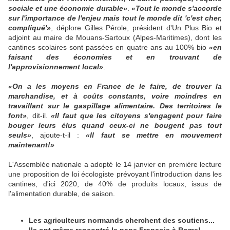
sociale et une économie durable»
.
«Tout le monde s'accorde
sur l'importance de l'enjeu mais tout le monde dit 'c'est cher,
compliqué'»
, déplore Gilles Pérole, président d'Un Plus Bio et
adjoint au maire de Mouans-Sartoux (Alpes-Maritimes), dont les
cantines scolaires sont passées en quatre ans au 100% bio
«en
faisant des économies et en trouvant de
l'approvisionnement local»
.
«On a les moyens en France de le faire, de trouver la
marchandise, et à coûts constants, voire moindres en
travaillant sur le gaspillage alimentaire. Des territoires le
font»
, dit-il.
«Il faut que les citoyens s'engagent pour faire
bouger leurs élus quand ceux-ci ne bougent pas tout
seuls»
, ajoute-t-il :
«Il faut se mettre en mouvement
maintenant!»
L'Assemblée nationale a adopté le 14 janvier en première lecture
une proposition de loi écologiste prévoyant l'introduction dans les
cantines, d'ici 2020, de 40% de produits locaux, issus de
l'alimentation durable, de saison.
Les agriculteurs normands cherchent des soutiens...
Ils ont même rencontré le pape François à Rome!