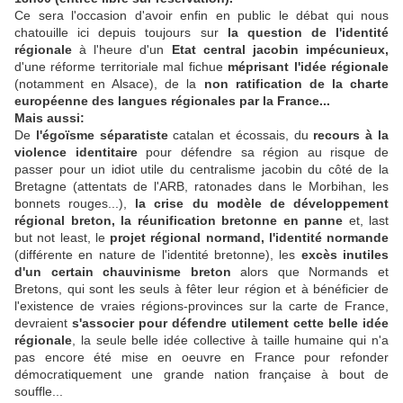
Ce sera l'occasion d'avoir enfin en public le débat qui nous
chatouille ici depuis toujours sur
la question de l'identité
régionale
à l'heure d'un
Etat central jacobin impécunieux,
d'une réforme territoriale mal fichue
méprisant l'idée régionale
(notamment en Alsace), de la
non ratification de la charte
européenne des langues régionales par la France...
Mais aussi:
De
l'égoïsme séparatiste
catalan et écossais, du
recours à la
violence identitaire
pour défendre sa région au risque de
passer pour un idiot utile du centralisme jacobin du côté de la
Bretagne (attentats de l'ARB, ratonades dans le Morbihan, les
bonnets rouges...),
la crise du modèle de développement
régional breton, la réunification bretonne en panne
et, last
but not least, le
projet régional normand,
l'identité normande
(différente en nature de l'identité bretonne), les
excès inutiles
d'un certain chauvinisme breton
alors que Normands et
Bretons, qui sont les seuls à fêter leur région et à bénéficier de
l'existence de vraies régions-provinces sur la carte de France,
devraient
s'associer pour défendre utilement cette belle idée
régionale
, la seule belle idée collective à taille humaine qui n'a
pas encore été mise en oeuvre en France pour refonder
démocratiquement une grande nation française à bout de
souffle...