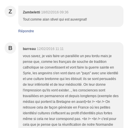
Z
Zambeletti
18/02/2016 09:36
Tout comme alan stivel qui est auvergnat!
Répondre
B
barreau
12/02/2016 11:11
vous savez, je vais faire un parallèle un peu tordu mais je
pense que, comme les français de souche de tradition
catholique se convertissent et vont faire la guerre sainte en
Syrie, les angevins s'en vont dans un "pays" avec une identité
et une culture bretonne qui les éblouit: ils se sont persuadés
de leur infériorité et de leur médiocrité. On leur donne
l'impression qu'ils vont exister..., les consciences sont
travaillées en permanence et depuis longtemps (exemple des
médias qui portent la Bretagne en avant)<br /> <br /> On
retrouve cela de façon générale en France où les petites
identités/ cultures s'effacent au profit d'identités plus fortes
même si cela ne leur correspond pas. <br /> <br /> c'est pour
cela que je pense que la réunification de notre Normandie