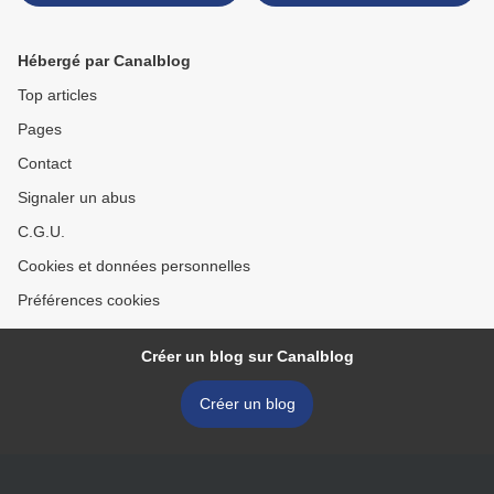
d'usage démocratique, un
GRANVILLE... Mais toutes
projet à hauts risques...
nos pensées sont pour
Clément DAOUDOU >
Hébergé par Canalblog
Top articles
Pages
Contact
Signaler un abus
C.G.U.
Cookies et données personnelles
Préférences cookies
Créer un blog sur Canalblog
Créer un blog