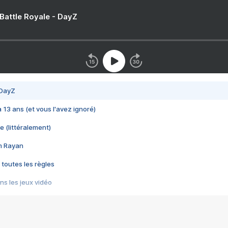
 Battle Royale - DayZ
 DayZ
 a 13 ans (et vous l'avez ignoré)
e (littéralement)
im Rayan
 toutes les règles
s les jeux vidéo
us choquant de Rockstar ? - Le scandale BULLY
e plus moche de Steam