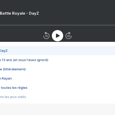
 Battle Royale - DayZ
 DayZ
 a 13 ans (et vous l'avez ignoré)
e (littéralement)
im Rayan
 toutes les règles
s les jeux vidéo
us choquant de Rockstar ? - Le scandale BULLY