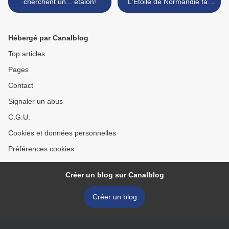
cherchent un... étalon!
L'Etoile de Normandie fait
sa pub dans les pages
"normandes" de Ouest-
Rance! >
Hébergé par Canalblog
Top articles
Pages
Contact
Signaler un abus
C.G.U.
Cookies et données personnelles
Préférences cookies
Créer un blog sur Canalblog
Créer un blog