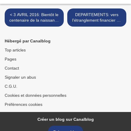
< 3 AVRIL 2016: Bientôt le
DEPARTEMENTS: vers
centenaire de la naissance
l'étranglement financier de
de BOURVIL
la décentralisation
républicaine >
Hébergé par Canalblog
Top articles
Pages
Contact
Signaler un abus
C.G.U.
Cookies et données personnelles
Préférences cookies
Créer un blog sur Canalblog