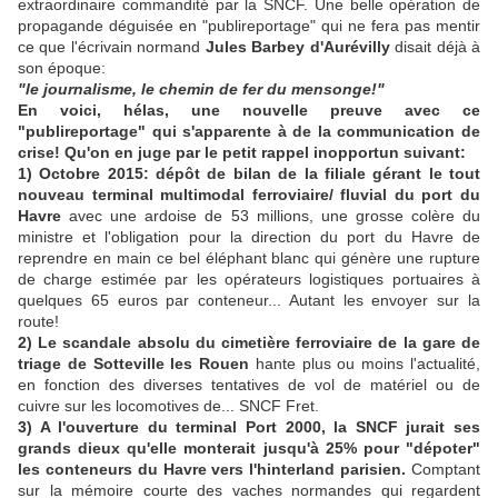
extraordinaire commandité par la SNCF. Une belle opération de
propagande déguisée en "publireportage" qui ne fera pas mentir
ce que l'écrivain normand
Jules Barbey d'Aurévilly
disait déjà à
son époque:
"le journalisme, le chemin de fer du mensonge!"
En voici, hélas, une nouvelle preuve avec ce
"publireportage" qui s'apparente à de la communication de
crise! Qu'on en juge par le petit rappel inopportun suivant:
1) Octobre 2015: dépôt de bilan de la filiale gérant le tout
nouveau terminal multimodal ferroviaire/ fluvial du port du
Havre
avec une ardoise de 53 millions, une grosse colère du
ministre et l'obligation pour la direction du port du Havre de
reprendre en main ce bel éléphant blanc qui génère une rupture
de charge estimée par les opérateurs logistiques portuaires à
quelques 65 euros par conteneur... Autant les envoyer sur la
route!
2) Le scandale absolu du cimetière ferroviaire de la gare de
triage de Sotteville les Rouen
hante plus ou moins l'actualité,
en fonction des diverses tentatives de vol de matériel ou de
cuivre sur les locomotives de... SNCF Fret.
3) A l'ouverture du terminal Port 2000, la SNCF jurait ses
grands dieux qu'elle monterait jusqu'à 25% pour "dépoter"
les conteneurs du Havre vers l'hinterland parisien.
Comptant
sur la mémoire courte des vaches normandes qui regardent