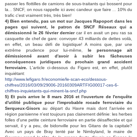
passer les flottilles de camions de sous-traitants qui bossent pour
la... SNCF, on nous rappelle ici avec candeur que faire ... 10% du
trafic c'est vraiment très, très bien!
4) Bien entendu, pas un mot sur Jacques Rapoport dans les
pages qui suivent, le patron de SNCF Réseaux qui a
démissionné le 26 février dernier
car il en avait un peu ras sa
casquette de chef de gare: convoyer 43 milliards de dettes voilà,
en effet, un beau défi de logistique! A moins que, par une
extrême prudence pour lui-même,
le personnage ait
démissionné avant d'avoir à subir les fâcheuses
conséquences juridiques du prochain grand accident
ferroviaire.
L'article ci-dessous du Figaro est, en effet, plutôt
inquiétant:
http://www.lefigaro.fr/economie/le-scan-eco/dessous-
chiffres/2016/03/09/29006-20160309ARTFIG00017-ces-6-
chiffres-inquietants-qui-minent-la-sncf.php
5) Et puis arrive le 8 mars 2016 et l'ouverture de l'enquête
d'utilité publique pour l'improbable rocade ferroviaire du
Serqueux-Gisors
au départ du Havre mais dont l'arrivée en
région parisienne n'est toujours pas clairement définie: les herbes
folles d'une petite ceinture ferroviaire en partie désaffectée et qui
servait, il y a peu, de bidonville pour les Gitans de la capitale?
Avec un pays de Bray tenté par le Nimbyland, le maire de