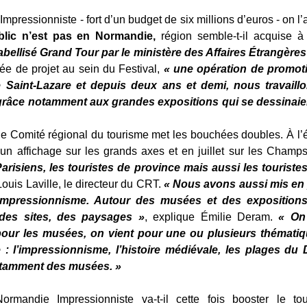
pressionniste - fort d’un budget de six millions d’euros - on l’
lic n’est pas en Normandie,
région semble-t-il acquise à 
labellisé Grand Tour par le ministère des Affaires Étrangères
e de projet au sein du Festival,
« une opération de promoti
 Saint-Lazare et depuis deux ans et demi, nous travaillo
grâce notamment aux grandes expositions qui se dessinaien
le Comité régional du tourisme met les bouchées doubles. À l’
un affichage sur les grands axes et en juillet sur les Champ
arisiens, les touristes de province mais aussi les touriste
ouis Laville, le directeur du CRT.
« Nous avons aussi mis en 
’impressionnisme. Autour des musées et des expositions
 des sites, des paysages »
, explique Émilie Deram.
« On
our les musées, on vient pour une ou plusieurs thématiq
e : l’impressionnisme, l’histoire médiévale, les plages d
notamment des musées. »
Normandie Impressionniste va-t-il cette fois booster le to