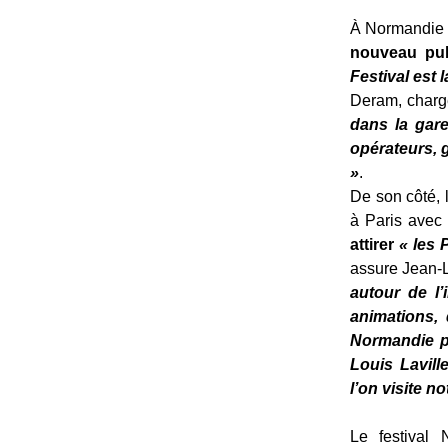
À Normandie Im
nouveau pub
Festival est 
Deram, chargé
dans la gare
opérateurs, 
»
.
De son côté, 
à Paris avec 
attirer
« les P
assure Jean-L
autour de l
animations,
Normandie p
Louis Lavill
l’on visite 
Le festival 