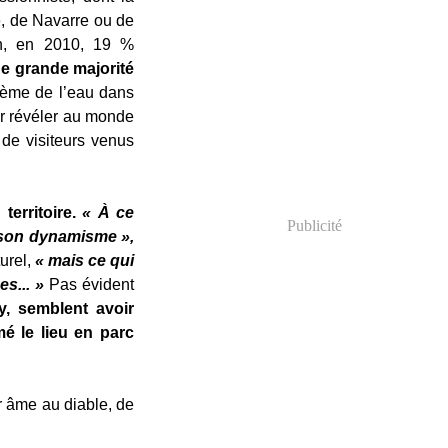
e, de Navarre ou de
ion, en 2010, 19 %
ne grande majorité
hème de l’eau dans
ur révéler au monde
de visiteurs venus
territoire.
« À ce
Publicité
 son dynamisme »,
urel,
« mais ce qui
es... »
Pas évident
, semblent avoir
mé le lieu en parc
ur âme au diable, de