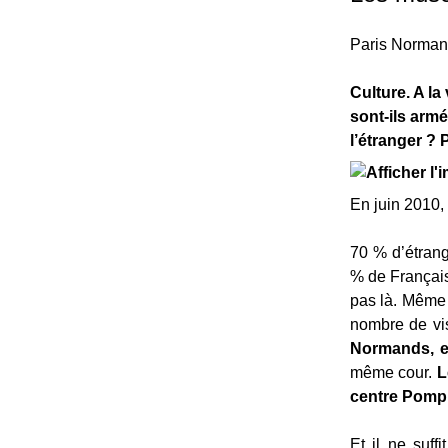
Paris Normand
Culture. A l
sont-ils armé
l’étranger ? 
En juin 2010,
70 % d’étrang
% de Français
pas là. Même 
nombre de vis
Normands, es
même cour.
L
centre Pompi
Et il ne suf