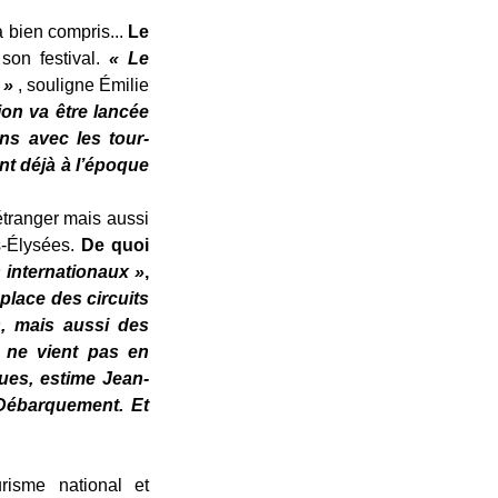
a bien compris...
Le
son festival.
« Le
 »
, souligne Émilie
on va être lancée
ns avec les tour-
t déjà à l’époque
étranger mais aussi
s-Élysées.
De quoi
s internationaux »
,
place des circuits
, mais aussi des
 ne vient pas en
ues, estime Jean-
u Débarquement. Et
urisme national et