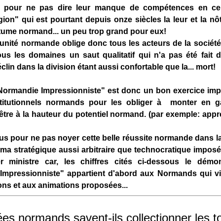
é, pour ne pas dire leur manque de compétences en ce
gion" qui est pourtant depuis onze siècles la leur et la nôt
ume normand... un peu trop grand pour eux!
l'unité normande oblige donc tous les acteurs de la société 
ous les domaines un saut qualitatif qui n'a pas été fait 
clin dans la division étant aussi confortable que la... mort!
"Normandie Impressionniste" est donc un bon exercice impo
titutionnels normands pour les obliger à monter en g
'être à la hauteur du potentiel normand. (par exemple: app
us pour ne pas noyer cette belle réussite normande dans l
ma stratégique aussi arbitraire que technocratique imposé
r ministre car, les chiffres cités ci-dessous le démont
Impressionniste" appartient d'abord aux Normands qui v
ons et aux animations proposées...
s normands savent-ils collectionner les to