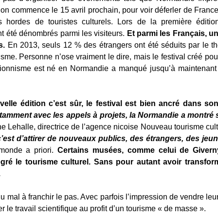
tion commence le 15 avril prochain, pour voir déferler de Franc
es hordes de touristes culturels. Lors de la première édit
nt été dénombrés parmi les visiteurs.
Et parmi les Français, u
s.
En 2013, seuls 12 % des étrangers ont été séduits par le t
isme. Personne n’ose vraiment le dire, mais le festival créé po
sionnisme est né en Normandie a manqué jusqu’à maintenant 
lle édition c’est sûr, le festival est bien ancré dans son 
otamment avec les appels à projets, la Normandie a montré
e Lehalle, directrice de l’agence nicoise Nouveau tourisme cult
, c’est d’attirer de nouveaux publics, des étrangers, des jeun
 monde a priori.
Certains musées, comme celui de Giverny
égré le tourisme culturel. Sans pour autant avoir transfor
.
du mal à franchir le pas. Avec parfois l’impression de vendre le
r le travail scientifique au profit d’un tourisme « de masse ».