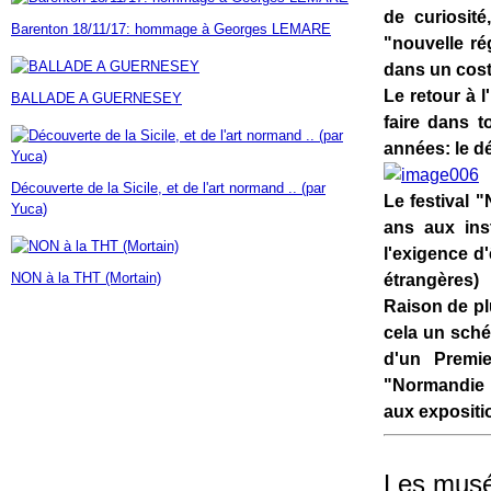
Janvier
Février
Mars
Avril
Mai
(7)
(42)
(16)
(23)
(30)
de curiosit
Barenton 18/11/17: hommage à Georges LEMARE
Janvier
Février
Mars
Avril
(14)
(60)
(9)
(7)
"nouvelle ré
Janvier
Février
Mars
(17)
(24)
(18)
dans un cost
Janvier
Février
(46)
(23)
Le retour à 
BALLADE A GUERNESEY
Janvier
(35)
faire dans t
années: le dé
Découverte de la Sicile, et de l'art normand .. (par
Le festival 
Yuca)
ans aux ins
l'exigence d
NON à la THT (Mortain)
étrangères)
Raison de pl
cela un sché
d'un Premie
"Normandie 
aux expositi
Les musée