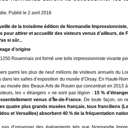
ie. Publié le 2 avril 2016
a veille de la troisième édition de Normandie Impressionnist
s pour attirer et accueillir des visteurs venus d’ailleurs, de
Pas si sûr...
 1250 Rouennais ont formé une toile impressionniste vivante po
ers parmi les plus de neuf millions de visiteurs annuels du L
 dans les salles d’exposition du musée d’Orsay. En Haute-Nor
au musée des Beaux-Arts de Rouen qui concentrait en 2013 à l
iteurs, les « étrangers » ne sont pas légion :
15 % d’étrange
sentiellement venus d’Île-de-France.
De toute façon, on n
es quatre plus grands musées français, tous franciliens (Le
dou et Versailles) absorbent 40 % de la fréquentation nati
fit pas d’organiser des événements tels que Normandie Impres