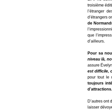
troisième édi
l’étranger d
d’étrangers o
de Normand
l’impressionn
que l’impres
d’ailleurs.
Pour sa nouve
niveau là, n
assure Évelyn
est difficile
pour tout le
toujours int
d’attractions
D’autres ont 
laisser dévoye