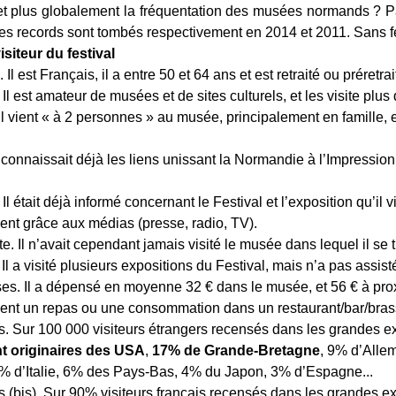
 et plus globalement la fréquentation des musées normands ? P
 les records sont tombés respectivement en 2014 et 2011. Sans fe
isiteur du festival
Il est Français, il a entre 50 et 64 ans et est retraité ou préretrai
Il est amateur de musées et de sites culturels, et les visite plus 
Il vient « à 2 personnes » au musée, principalement en famille, 
Il connaissait déjà les liens unissant la Normandie à l’Impressio
Il était déjà informé concernant le Festival et l’exposition qu’il vis
ent grâce aux médias (presse, radio, TV).
. Il n’avait cependant jamais visité le musée dans lequel il se t
Il a visité plusieurs expositions du Festival, mais n’a pas assis
s. Il a dépensé en moyenne 32 € dans le musée, et 56 € à pro
ent un repas ou une consommation dans un restaurant/bar/bras
s. Sur 100 000 visiteurs étrangers recensés dans les grandes e
nt originaires des USA
,
17% de Grande-Bretagne
, 9% d’Alle
% d’Italie, 6% des Pays-Bas, 4% du Japon, 3% d’Espagne...
s (bis). Sur 90% visiteurs français recensés dans les grandes e