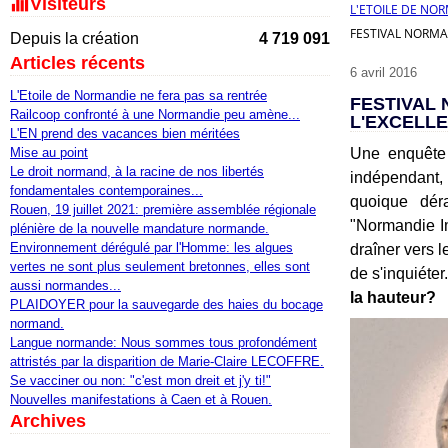
Visiteurs
L'ETOILE DE NO
FESTIVAL NORMA
Depuis la création
4 719 091
Articles récents
6 avril 2016
L'Etoile de Normandie ne fera pas sa rentrée
FESTIVAL 
Railcoop confronté à une Normandie peu amène...
L'EXCELLE
L'EN prend des vacances bien méritées
Mise au point
Une enquête 
Le droit normand, à la racine de nos libertés
indépendant,
fondamentales contemporaines...
quoique déra
Rouen, 19 juillet 2021: première assemblée régionale
"Normandie Im
plénière de la nouvelle mandature normande.
Environnement dérégulé par l'Homme: les algues
draîner vers l
vertes ne sont plus seulement bretonnes, elles sont
de s'inquiéter.
aussi normandes...
la hauteur?
PLAIDOYER pour la sauvegarde des haies du bocage
normand.
Langue normande: Nous sommes tous profondément
attristés par la disparition de Marie-Claire LECOFFRE.
Se vacciner ou non: "c'est mon dreit et j'y ti!"
Nouvelles manifestations à Caen et à Rouen.
Archives