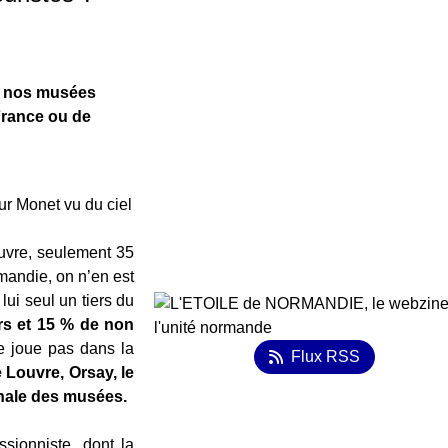
e, nos musées
 France ou de
ur Monet vu du ciel
ouvre, seulement 35
mandie, on n’en est
ui seul un tiers du
rs et 15 % de non
e joue pas dans la
Flux RSS
 Louvre, Orsay, le
onale des musées.
sionniste, dont la