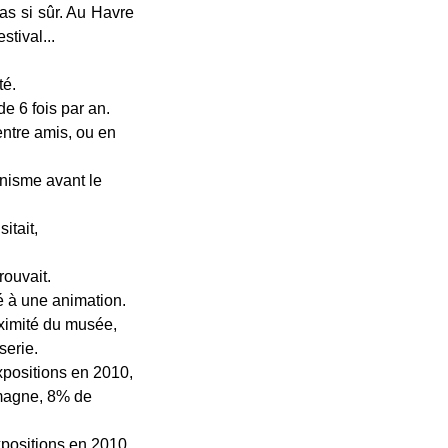
as si sûr. Au Havre
stival...
té.
de 6 fois par an.
entre amis, ou en
nnisme avant le
itait,
rouvait.
té à une animation.
ximité du musée,
serie.
xpositions en 2010,
magne, 8% de
xpositions en 2010,