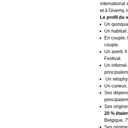
international
et à Giverny,
Le profil du v
Un quinqua. 
Un habitué. 
En couple. 
couple.
Un averti. 
Festival.
Un informé. 
principalem
Un néophyte
Un curieux. 
Ses dépense
principalem
Ses origine
20 % étaie
Belgique, 7
Ses origine