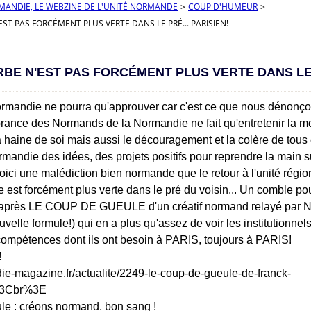
RMANDIE, LE WEBZINE DE L'UNITÉ NORMANDE
>
COUP D'HUMEUR
>
EST PAS FORCÉMENT PLUS VERTE DANS LE PRÉ... PARISIEN!
RBE N'EST PAS FORCÉMENT PLUS VERTE DANS LE 
ormandie ne pourra qu'approuver car c'est ce que nous dénonço
orance des Normands de la Normandie ne fait qu'entretenir la mo
a haine de soi mais aussi le découragement et la colère de tous 
mandie des idées, des projets positifs pour reprendre la main su
ici une malédiction bien normande que le retour à l'unité région
be est forcément plus verte dans le pré du voisin... Un comble p
i-après LE COUP DE GUEULE d'un créatif normand relayé par 
elle formule!) qui en a plus qu'assez de voir les institutionnel
compétences dont ils ont besoin à PARIS, toujours à PARIS!
!
die-magazine.fr/actualite/2249-le-coup-de-gueule-de-franck-
%3Cbr%3E
e : créons normand, bon sang !