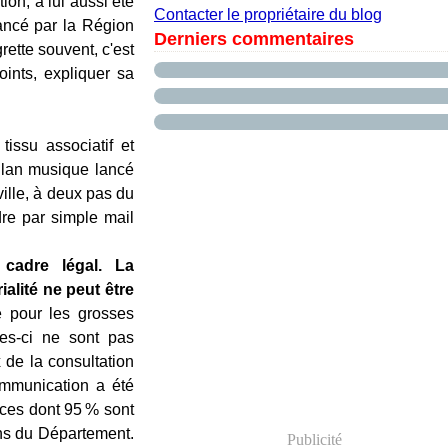
on, a lui aussi été
Contacter le propriétaire du blog
lancé par la Région
Derniers commentaires
rette souvent, c'est
oints, expliquer sa
tissu associatif et
 Plan musique lancé
ille, à deux pas du
dre par simple mail
 cadre légal. La
ialité ne peut être
e pour les grosses
les-ci ne sont pas
 de la consultation
ommunication a été
ces dont 95 % sont
ns du Département.
Publicité