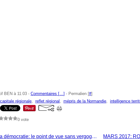
tif BEN à 11:03 -
Commentaires [
…
]
- Permalien [
#
]
capitale régionale
,
reflet régional
,
mépris de la Normandie
,
intelligence territ
0 vote
CRISE de la démocratie: le point de vue sans vergogne de la députée Marie LE VERN (E- DI- FIANT !!!)