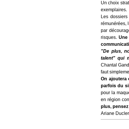
Un choix strat
exemplaires.
Les dossiers 
rémunérées, l
par décourage
risques.
Une 
communicati
"De plus, n
talent" qui
Chantal Gando
faut simplemen
On ajoutera 
parfois du s
pour la maque
en région con
plus, pensez 
Ariane Ducler