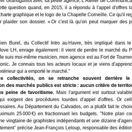
ier Grandguillot avec sa petite agence, L'Atelier de Communicati
ette question quand, en 2015, il a répondu à l'appel d'offres 
charte graphique et le logo de la Chapelle Corneille. Ce qu'il reg
 plaider son dossier. « Or c'est là qu'on peut marquer des p
ien Burel, du Collectif Intro au Havre, très impliqué dans le 
 love LH, enrage également : il vient de perdre le marché du
: "Je suis moi-même musicien, mon agence est au Fort de Tournev
Sonic. Je connais tous les acteurs locaux et je viens d'appren
xtérieur qui a emporté le marché."
 collectivités, on se retranche souvent derrière le
n des marchés publics est stricte : aucun critère de territor
us peine de favoritisme.
Mais l'argument est surtout valabl
ui exigent des procédures lourdes d'appel d'offres. Or cel
ssaires. Au Département du Calvados, on a plutôt fait le choix
maximum 25 000 €) en fractionnant les budgets. "Notre plan c
e vingtaine de graphistes indépendants et une dizaine d'agen
tement" précise Jean-François Leloup, responsable des éditio