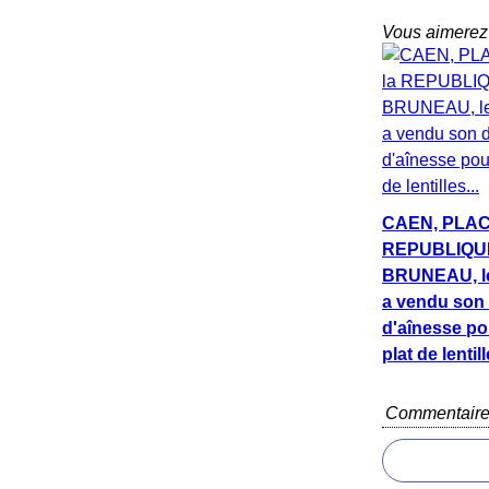
Vous aimerez 
CAEN, PLACE
REPUBLIQUE
BRUNEAU, le
a vendu son 
d'aînesse po
plat de lentill
Commentair