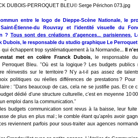
commun entre le logo de Dieppe-Scène Nationale, le p
aint-Étienne-du Rouvray et l'identité visuelle du Fond
in ?
Tous sont des créations d'agences... parisiennes.
Le
k Dubois, le responsable du studio graphique Le Perroquet
 qui échappent trop systématiquement à la Normandie...
Il n'
nstat met en colère Franck Dubois,
le responsable du
 Perroquet Bleu. "Où est la logique ? Les budgets publics n'
re réinvestis sur le territoire ? N'y a-t-il pas assez de tale
oix politiques ou réelles différences de prestations ? Pour
laire : "Dans beaucoup de cas, cela ne se justifie pas. Et ce 
budget dédié d'une structure culturelle, c'est en moyenne 10 000
d'un emploi dans la communication."
 les budgets communication sont revus à la baisse, leur fuit
asse de plus en plus mal ; le comble étant qu'après avoir gag
s reviennent parfois pour sous-traiter aux agences normandes