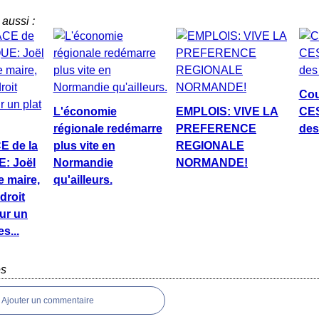
aussi :
Cou
L'économie
EMPLOIS: VIVE LA
CES
régionale redémarre
PREFERENCE
des
 de la
plus vite en
REGIONALE
: Joël
Normandie
NORMANDE!
 maire,
qu'ailleurs.
droit
ur un
es...
es
Ajouter un commentaire