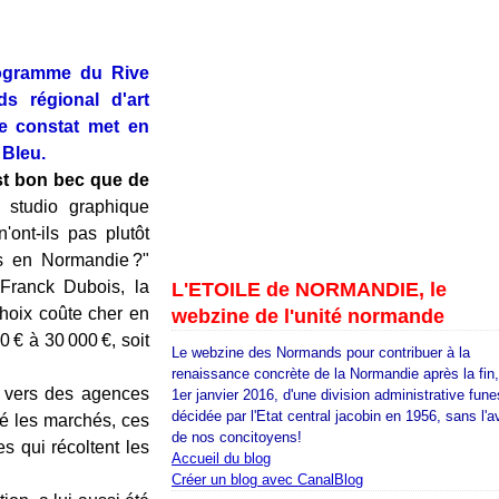
rogramme du Rive
s régional d'art
 constat met en
 Bleu.
est bon bec que de
 studio graphique
ont-ils pas plutôt
nts en Normandie ?"
 Franck Dubois, la
L'ETOILE de NORMANDIE, le
choix coûte cher en
webzine de l'unité normande
 € à 30 000 €, soit
Le webzine des Normands pour contribuer à la
renaissance concrète de la Normandie après la fin
e vers des agences
1er janvier 2016, d'une division administrative fune
décidée par l'Etat central jacobin en 1956, sans l'a
né les marchés, ces
de nos concitoyens!
 qui récoltent les
Accueil du blog
Créer un blog avec CanalBlog