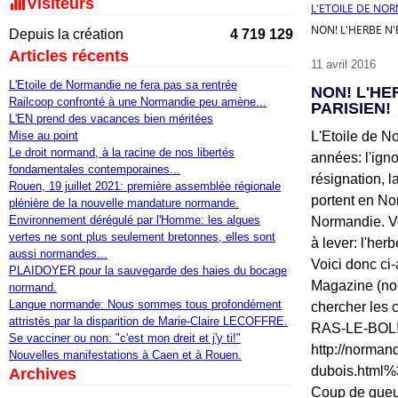
Visiteurs
L'ETOILE DE NO
NON! L'HERBE N'
Depuis la création
4 719 129
Articles récents
11 avril 2016
L'Etoile de Normandie ne fera pas sa rentrée
NON! L'HE
Railcoop confronté à une Normandie peu amène...
PARISIEN!
L'EN prend des vacances bien méritées
Mise au point
L'Etoile de N
Le droit normand, à la racine de nos libertés
années: l'ign
fondamentales contemporaines...
résignation, l
Rouen, 19 juillet 2021: première assemblée régionale
portent en Nor
plénière de la nouvelle mandature normande.
Environnement dérégulé par l'Homme: les algues
Normandie. Vo
vertes ne sont plus seulement bretonnes, elles sont
à lever: l'her
aussi normandes...
Voici donc c
PLAIDOYER pour la sauvegarde des haies du bocage
Magazine (nouv
normand.
Langue normande: Nous sommes tous profondément
chercher les 
attristés par la disparition de Marie-Claire LECOFFRE.
RAS-LE-BOL
Se vacciner ou non: "c'est mon dreit et j'y ti!"
http://norman
Nouvelles manifestations à Caen et à Rouen.
dubois.html
Archives
Coup de gueul