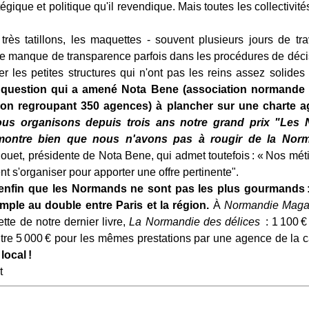
égique et politique qu'il revendique. Mais toutes les collectivit
très tatillons, les maquettes - souvent plusieurs jours de tra
e manque de transparence parfois dans les procédures de décis
r les petites structures qui n'ont pas les reins assez solides
question qui a amené Nota Bene (association normande 
on regroupant 350 agences) à plancher sur une charte a
ous organisons depuis trois ans notre grand prix "Les
 montre bien que nous n'avons pas à rougir de la Norma
uet, présidente de Nota Bene, qui admet toutefois : « Nos métier
t s'organiser pour apporter une offre pertinente".
enfin que les Normands ne sont pas les plus gourmands : 
imple au double entre Paris et la région.
À
Normandie Maga
tte de notre dernier livre,
La Normandie des délices
: 1 100 €
tre 5 000 € pour les mêmes prestations par une agence de la ca
local !
t