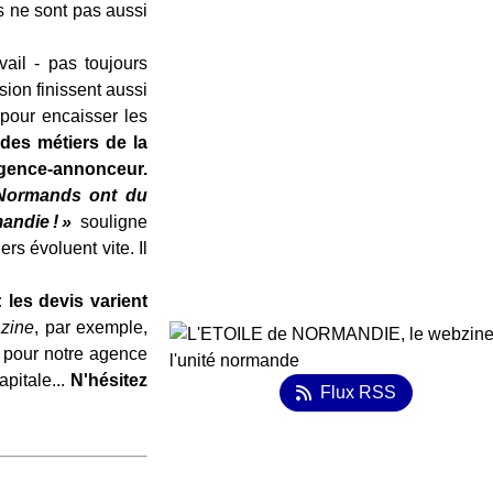
és ne sont pas aussi
vail - pas toujours
ion finissent aussi
 pour encaisser les
des métiers de la
gence-annonceur.
 Normands ont du
ndie ! »
souligne
s évoluent vite. Il
les devis varient
zine
, par exemple,
 pour notre agence
pitale...
N'hésitez
Flux RSS