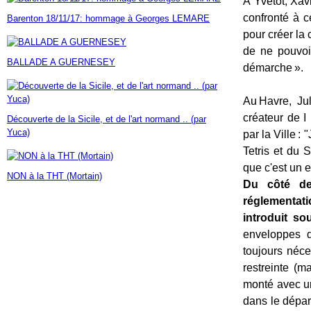
À Yvetot, Xav
Janvier
Février
Mars
Avril
Mai
(7)
(42)
(16)
(23)
(30)
confronté à c
Barenton 18/11/17: hommage à Georges LEMARE
Janvier
Février
Mars
Avril
(14)
(60)
(9)
(7)
pour créer la 
Janvier
Février
Mars
(17)
(24)
(18)
Janvier
Février
(46)
(23)
de ne pouvoir
BALLADE A GUERNESEY
Janvier
(35)
démarche ».
Au Havre, Jul
créateur de I
Découverte de la Sicile, et de l'art normand .. (par
Yuca)
par la Ville 
Tetris et du 
que c'est un e
NON à la THT (Mortain)
Du côté des
réglementatio
introduit so
enveloppes q
toujours néce
restreinte (
monté avec un
dans le dépar