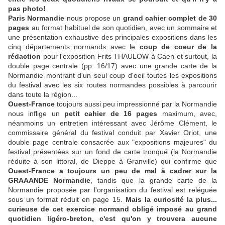
pas photo!
Paris Normandie
nous propose un
grand cahier complet de
30
pages
au format habituel de son quotidien, avec un sommaire et
une présentation exhaustive des principales expositions dans les
cinq départements normands avec le
coup de coeur de la
rédaction
pour l'exposition Frits THAULOW à Caen et surtout, la
double page centrale (pp. 16/17) avec une grande carte de la
Normandie montrant d'un seul coup d'oeil toutes les expositions
du festival avec les six routes normandes possibles à parcourir
dans toute la région...
Ouest-France
toujours aussi peu impressionné par la Normandie
nous inflige un
petit cahier de 16 pages
maximum, avec,
néanmoins un entretien intéressant avec Jérôme Clément, le
commissaire général du festival conduit par Xavier Oriot, une
double page centrale consacrée aux "expositions majeures" du
festival présentées sur un fond de carte tronqué (la Normandie
réduite à son littoral, de Dieppe à Granville) qui confirme que
Ouest-France a toujours un peu de mal à cadrer sur la
GRAAANDE Normandie
, tandis que la grande carte de la
Normandie proposée par l'organisation du festival est reléguée
sous un format réduit en page 15.
Mais la curiosité la plus...
curieuse de cet exercice normand obligé imposé au grand
quotidien ligéro-breton, c'est qu'on y trouvera aucune