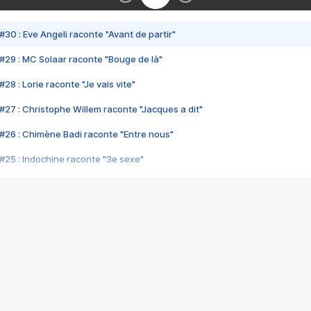
#30 : Eve Angeli raconte "Avant de partir"
#29 : MC Solaar raconte "Bouge de là"
28 : Lorie raconte "Je vais vite"
#27 : Christophe Willem raconte "Jacques a dit"
#26 : Chimène Badi raconte "Entre nous"
#25 : Indochine raconte "3e sexe"
#24 : Zaho raconte "C'est chelou"
#23 : Patrick Bruel raconte "Au café des délices"
#22 : Kyo raconte "Le chemin"
#21 : Nolwenn Leroy raconte "Cassé"
#20 : Patrick Hernandez raconte "Born to be alive"
#19 : Lorie raconte "Près de moi"