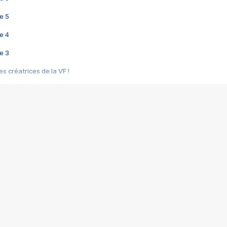
e 5
e 4
e 3
s créatrices de la VF !
e 2
e 1
e Mektoub My Love arrive enfin ! Rencontre avec Shaïn Boumedine et Sal
i : après Toni en famille
elle réalise le bouleversant Dites lui que je l'aime
ais ! Rencontre autour de Vie privée de Rebecca Zlotowski
 de Marguerite, Grave... Rencontre avec Ella Rumpf
 Les Rêveurs, un film intime sur la santé mentale