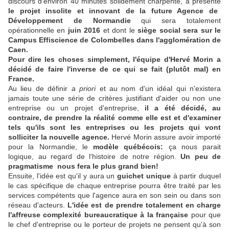
discours d'environ 40 minutes solidement charpenté, a présenté
le projet insolite et innovant de la future Agence de
Développement de Normandie
qui sera totalement
opérationnelle en
juin 2016
et dont le
siège social sera sur le
Campus Effiscience de Colombelles dans l'agglomération de
Caen.
Pour dire les choses simplement, l'équipe d'Hervé Morin a
décidé de faire l'inverse de ce qui se fait (plutôt mal) en
France.
Au lieu de définir
a priori
et au nom d'un idéal qui n'existera
jamais toute une série de critères justifiant d'aider ou non une
entreprise ou un projet d'entreprise,
il a été décidé, au
contraire, de prendre la réalité comme elle est et d'examiner
tels qu'ils sont
les entreprises ou les projets qui vont
solliciter la nouvelle agence.
Hervé Morin assure avoir importé
pour la Normandie, le
modèle québécois:
ça nous parait
logique, au regard de l'histoire de notre région.
Un peu de
pragmatisme nous fera le plus grand bien!
Ensuite, l'idée est qu'il y aura un
guichet unique
à partir duquel
le cas spécifique de chaque entreprise pourra être traité par les
services compétents que l'agence aura en son sein ou dans son
réseau d'acteurs.
L'idée est de prendre totalement en charge
l'affreuse complexité bureaucratique à la française
pour que
le chef d'entreprise ou le porteur de projets ne pensent qu'à son