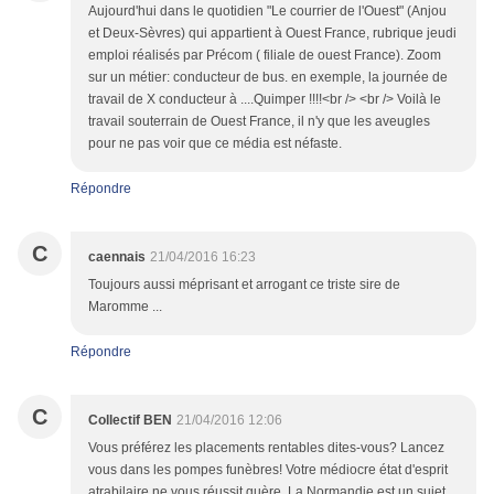
Aujourd'hui dans le quotidien "Le courrier de l'Ouest" (Anjou
et Deux-Sèvres) qui appartient à Ouest France, rubrique jeudi
emploi réalisés par Précom ( filiale de ouest France). Zoom
sur un métier: conducteur de bus. en exemple, la journée de
travail de X conducteur à ....Quimper !!!!<br /> <br /> Voilà le
travail souterrain de Ouest France, il n'y que les aveugles
pour ne pas voir que ce média est néfaste.
Répondre
C
caennais
21/04/2016 16:23
Toujours aussi méprisant et arrogant ce triste sire de
Maromme ...
Répondre
C
Collectif BEN
21/04/2016 12:06
Vous préférez les placements rentables dites-vous? Lancez
vous dans les pompes funèbres! Votre médiocre état d'esprit
atrabilaire ne vous réussit guère. La Normandie est un sujet