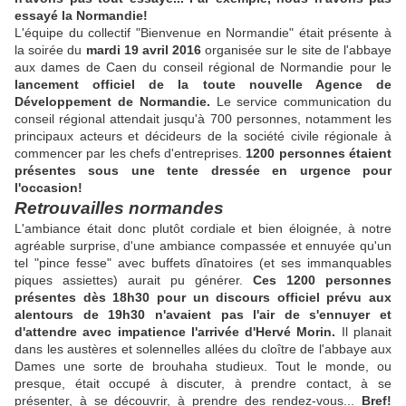
essayé la Normandie!
L'équipe du collectif "Bienvenue en Normandie" était présente à
la soirée du
mardi 19 avril 2016
organisée sur le site de l'abbaye
aux dames de Caen du conseil régional de Normandie pour le
lancement officiel de la toute nouvelle Agence de
Développement de Normandie.
Le service communication du
conseil régional attendait jusqu'à 700 personnes, notamment les
principaux acteurs et décideurs de la société civile régionale à
commencer par les chefs d'entreprises.
1200 personnes étaient
présentes sous une tente dressée en urgence pour
l'occasion!
Retrouvailles normandes
L'ambiance était donc plutôt cordiale et bien éloignée, à notre
agréable surprise, d'une ambiance compassée et ennuyée qu'un
tel "pince fesse" avec buffets dînatoires (et ses immanquables
piques assiettes) aurait pu générer.
Ces 1200 personnes
présentes dès 18h30 pour un discours officiel prévu aux
alentours de 19h30 n'avaient pas l'air de s'ennuyer et
d'attendre avec impatience l'arrivée d'Hervé Morin.
Il planait
dans les austères et solennelles allées du cloître de l'abbaye aux
Dames une sorte de brouhaha studieux. Tout le monde, ou
presque, était occupé à discuter, à prendre contact, à se
présenter, à se découvrir, à prendre des rendez-vous...
Bref!