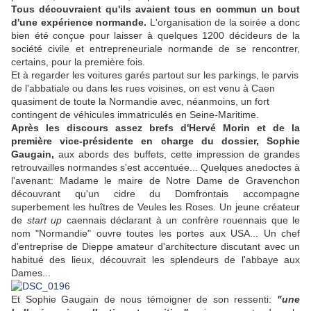
Tous découvraient qu'ils avaient tous en commun un bout
d'une expérience normande.
L'organisation de la soirée a donc
bien été conçue pour laisser à quelques 1200 décideurs de la
société civile et entrepreneuriale normande de se rencontrer,
certains, pour la première fois.
Et à regarder les voitures garés partout sur les parkings, le parvis
de l'abbatiale ou dans les rues voisines, on est venu à Caen
quasiment de toute la Normandie avec, néanmoins, un fort
contingent de véhicules immatriculés en Seine-Maritime.
Après les discours assez brefs d'Hervé Morin et de la
première vice-présidente en charge du dossier, Sophie
Gaugain,
aux abords des buffets, cette impression de grandes
retrouvailles normandes s'est accentuée... Quelques anedoctes à
l'avenant: Madame le maire de Notre Dame de Gravenchon
découvrant qu'un cidre du Domfrontais accompagne
superbement les huîtres de Veules les Roses. Un jeune créateur
de
start up
caennais déclarant à un confrère rouennais que le
nom "Normandie" ouvre toutes les portes aux USA... Un chef
d'entreprise de Dieppe amateur d'architecture discutant avec un
habitué des lieux, découvrait les splendeurs de l'abbaye aux
Dames...
Et Sophie Gaugain de nous témoigner de son ressenti:
"une