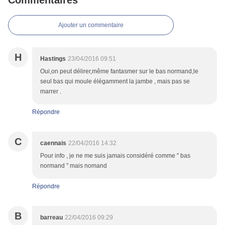
Commentaires
Ajouter un commentaire
H
Hastings
23/04/2016 09:51
Oui,on peut délirer,même fantasmer sur le bas normand,le
seul bas qui moule élégamment la jambe , mais pas se
marrer .
Répondre
C
caennais
22/04/2016 14:32
Pour info , je ne me suis jamais considéré comme " bas
normand " mais nomand
Répondre
B
barreau
22/04/2016 09:29