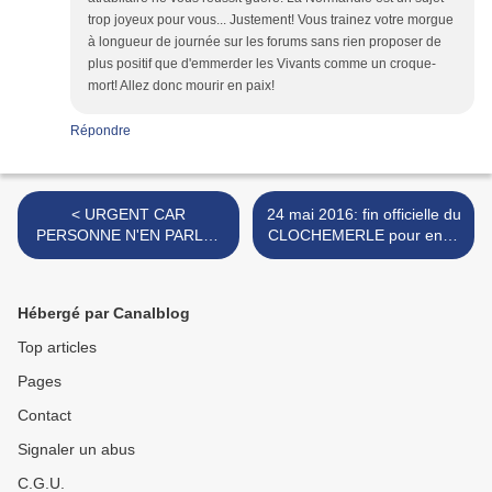
trop joyeux pour vous... Justement! Vous trainez votre morgue
à longueur de journée sur les forums sans rien proposer de
plus positif que d'emmerder les Vivants comme un croque-
mort! Allez donc mourir en paix!
Répondre
< URGENT CAR
24 mai 2016: fin officielle du
PERSONNE N'EN PARLE !
CLOCHEMERLE pour enfin
Le port normand du
parler sérieusement de la
TREPORT sera géré
NORMANDIE! >
depuis... CALAIS
Hébergé par Canalblog
Top articles
Pages
Contact
Signaler un abus
C.G.U.