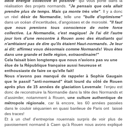
belle énergie collective et positive"
qui vous porte dans la
réalisation des projets normands.
"Je pensais que cela allait
prendre plus de temps. Mais ça monte très vite"
. Il y a donc
un réel
désir de Normandie
, telle une
"bulle d'optimisme"
dans un océan d'incertitudes, d'angoisses et de morosité.
"Il faut
que nous prenions tous conscience de notre force
collective. La Normandie, c'est magique! Je l'ai dit l'autre
jour lors d'une rencontre à Rouen avec des étudiants qui
n'arrêtaient pas de dire qu'ils étaient Haut-normands. Je leur
ai dit: affirmez vous désormais comme Normands! Vous êtes
dans une grande et belle région, extraordinaire!"
Cela faisait bien longtemps que nous n'avions pas vu une
élue de la République française aussi heureuse et
enthousiaste de faire ce qu'elle fait!
Nous n'avons pas manqué de rappeler à Sophie Gaugain
que le passif "anti-normand" était lourd du côté de Rouen
après plus de 15 années de glaciation Levernale
: l'enjeu est
donc de reconstruire la Normandie dans la tête des Normands et
d'assimiler, notamment à Rouen,
une culture authentique de
métropole régionale
, car là encore, les 60 années passées
dans le couloir séquanien en quasi banlieue de Paris ont laissé
des traces!
Et à un chef d'entreprise rouennais surpris de voir plus de
pavoisement normand à Caen qu'à Rouen nous avons expliqué