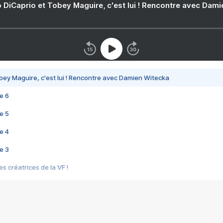
 DiCaprio et Tobey Maguire, c'est lui ! Rencontre avec Dam
bey Maguire, c'est lui ! Rencontre avec Damien Witecka
e 6
e 5
e 4
e 3
s créatrices de la VF !
e 2
e 1
e Mektoub My Love arrive enfin ! Rencontre avec Shaïn Boumedine et Sal