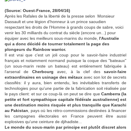
(Source: Ouest-France, 28/04/16)
Après les Rafales de la liberté de la presse selon Monsieur
Dassault et une légion d'honneur à un prince saoudien
respectant les droits de l'Homme à grands coups de sabre, voici
venir les 30 milliards du contrat du siècle (encore un...) pour
équiper avec les meilleurs sous-marins du monde,
l'Australie
qui a donc décidé de tourner totalement la page des
plongeurs du Rainbow warrior.
Il est vrai que c'est un joli coup pour le savoir-faire industriel
français et notamment normand puisque la coque des "bateaux"
(un sous-marin reste un bateau) est entièrement fabriquée à
l'arsenal de
Cherbourg
avec, à la clef des
savoir-faire
extraordinaires en usinage des métaux
avec son lot de secrets
classifés: il y aura, bien entendu, les inévitables transferts de
technologies pour qu'une partie de la fabrication soit réalisée par
le pays client: et sur ce coup-là on peut se dire que
Camberra (la
petite et fort sympathique capitale fédérale australienne) est
une destination moins risquée et plus tranquille que Karachi
au Pakistan
, pays où les rétro-commissions destinées à financer
les campagnes électorales en France peuvent être aussi
explosives qu'une ceinture de djihadiste...
Le monde du sous-marin par principe est plutôt discret alors