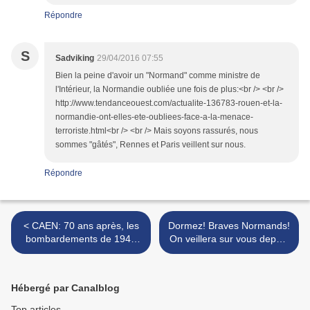
Répondre
S
Sadviking
29/04/2016 07:55
Bien la peine d'avoir un "Normand" comme ministre de
l'Intérieur, la Normandie oubliée une fois de plus:<br /> <br />
http://www.tendanceouest.com/actualite-136783-rouen-et-la-
normandie-ont-elles-ete-oubliees-face-a-la-menace-
terroriste.html<br /> <br /> Mais soyons rassurés, nous
sommes "gâtés", Rennes et Paris veillent sur nous.
Répondre
< CAEN: 70 ans après, les
Dormez! Braves Normands!
bombardements de 1944
On veillera sur vous depuis
se poursuivent toujours!
PARIS et RENNES! >
Hébergé par Canalblog
Top articles