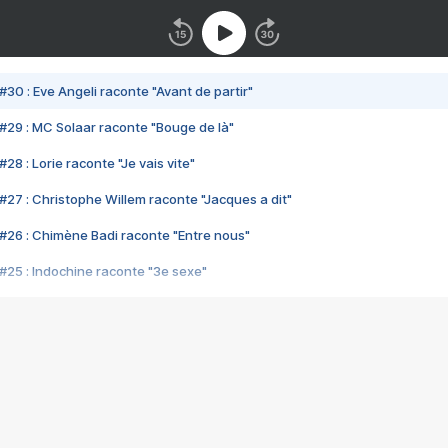
#30 : Eve Angeli raconte "Avant de partir"
#29 : MC Solaar raconte "Bouge de là"
28 : Lorie raconte "Je vais vite"
#27 : Christophe Willem raconte "Jacques a dit"
#26 : Chimène Badi raconte "Entre nous"
#25 : Indochine raconte "3e sexe"
#24 : Zaho raconte "C'est chelou"
#23 : Patrick Bruel raconte "Au café des délices"
#22 : Kyo raconte "Le chemin"
#21 : Nolwenn Leroy raconte "Cassé"