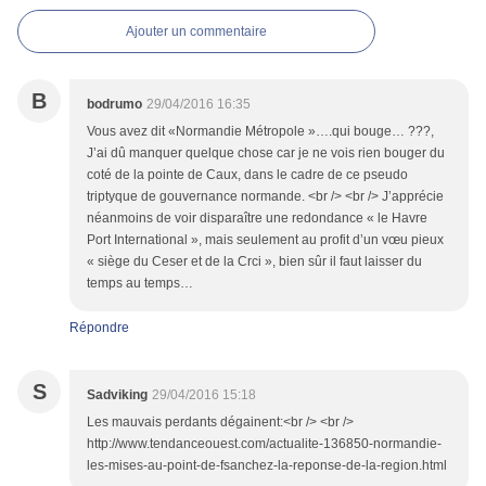
Ajouter un commentaire
B
bodrumo
29/04/2016 16:35
Vous avez dit «Normandie Métropole »….qui bouge… ???,
J’ai dû manquer quelque chose car je ne vois rien bouger du
coté de la pointe de Caux, dans le cadre de ce pseudo
triptyque de gouvernance normande. <br /> <br /> J’apprécie
néanmoins de voir disparaître une redondance « le Havre
Port International », mais seulement au profit d’un vœu pieux
« siège du Ceser et de la Crci », bien sûr il faut laisser du
temps au temps…
Répondre
S
Sadviking
29/04/2016 15:18
Les mauvais perdants dégainent:<br /> <br />
http://www.tendanceouest.com/actualite-136850-normandie-
les-mises-au-point-de-fsanchez-la-reponse-de-la-region.html