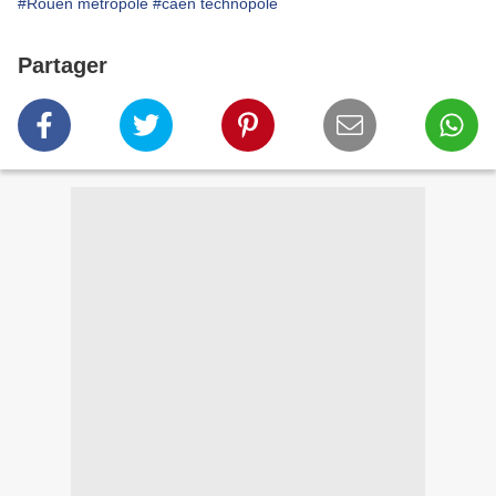
#Rouen métropole
#caen technopole
Partager