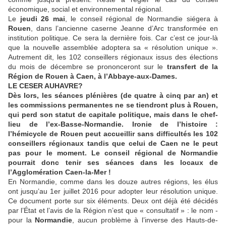
économique, social et environnemental régional.
Le
jeudi 26 mai
, le conseil régional de Normandie siégera à
Rouen
, dans l’ancienne caserne Jeanne d’Arc transformée en
institution politique. Ce sera la dernière fois. Car c’est ce jour-là
que la nouvelle assemblée adoptera sa « résolution unique ».
Autrement dit, les 102 conseillers régionaux issus des élections
du mois de décembre se prononceront sur le
transfert de la
Région de Rouen à Caen, à l’Abbaye-aux-Dames.
LE CESER AU
HAVRE
?
Dès lors, les séances plénières (de quatre à cinq par an) et
les commissions permanentes ne se tiendront plus à Rouen,
qui perd son statut de capitale politique, mais dans le chef-
lieu de l’ex-Basse-Normandie. Ironie de l’histoire :
l’hémicycle de Rouen peut accueillir sans difficultés les 102
conseillers régionaux tandis que celui de Caen ne le peut
pas pour le moment. Le conseil régional de Normandie
pourrait donc tenir ses séances dans les locaux de
l’Agglomération Caen-la-Mer !
En Normandie, comme dans les douze autres régions, les élus
ont jusqu’au 1er juillet 2016 pour adopter leur résolution unique.
Ce document porte sur six éléments. Deux ont déjà été décidés
par l’État et l’avis de la Région n’est que « consultatif » : le nom -
pour la
Normandie
, aucun problème à l’inverse des Hauts-de-