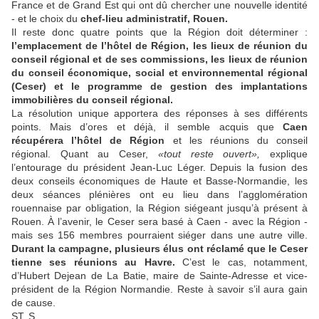
France et de Grand Est qui ont dû chercher une nouvelle identité
- et le choix du
chef-lieu administratif, Rouen.
Il reste donc quatre points que la Région doit déterminer :
l’emplacement de l’hôtel de Région, les lieux de réunion du
conseil régional et de ses commissions, les lieux de réunion
du conseil économique, social et environnemental régional
(Ceser) et le programme de gestion des implantations
immobilières du conseil régional.
La résolution unique apportera des réponses à ses différents
points. Mais d’ores et déjà, il semble acquis que
Caen
récupérera l’hôtel de Région
et les réunions du conseil
régional. Quant au Ceser,
«
tout reste ouvert
»,
explique
l’entourage du président Jean-Luc Léger. Depuis la fusion des
deux conseils économiques de Haute et Basse-Normandie, les
deux séances plénières ont eu lieu dans l’agglomération
rouennaise par obligation, la Région siégeant jusqu’à présent à
Rouen. À l’avenir, le Ceser sera basé à Caen - avec la Région -
mais ses 156 membres pourraient siéger dans une autre ville.
Durant la campagne, plusieurs élus ont réclamé que le Ceser
tienne ses réunions au Havre.
C’est le cas, notamment,
d’Hubert Dejean de La Batie, maire de Sainte-Adresse et vice-
président de la Région Normandie. Reste à savoir s’il aura gain
de cause.
ST. S.