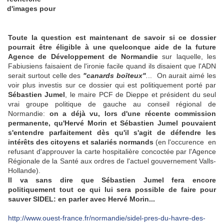
Toute la question est maintenant de savoir si ce dossier
pourrait être éligible à une quelconque aide de la future
Agence de Développement de Normandie
sur laquelle, les
Fabiusiens faisaient de l'ironie facile quand ils disaient que l'ADN
serait surtout celle des
"canards boîteux"
.
.. On aurait aimé les
voir plus investis sur ce dossier qui est politiquement porté par
Sébastien Jumel
, le maire PCF de Dieppe et président du seul
vrai groupe politique de gauche au conseil régional de
Normandie:
on a déjà vu, lors d'une récente commission
permanente, qu'Hervé Morin et Sébastien Jumel pouvaient
s'entendre parfaitement dès qu'il s'agit de défendre les
intérêts des citoyens et salariés normands
(en l'occurence en
refusant d'approuver la carte hospitalière concoctée par l'Agence
Régionale de la Santé aux ordres de l'actuel gouvernement Valls-
Hollande).
Il va sans dire que Sébastien Jumel fera encore
politiquement tout ce qui lui sera possible de faire pour
sauver SIDEL: en parler avec Hervé Morin...
http://www.ouest-france.fr/normandie/sidel-pres-du-havre-des-