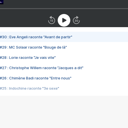
#30 : Eve Angeli raconte "Avant de partir"
#29 : MC Solaar raconte "Bouge de là"
28 : Lorie raconte "Je vais vite"
#27 : Christophe Willem raconte "Jacques a dit"
#26 : Chimène Badi raconte "Entre nous"
#25 : Indochine raconte "3e sexe"
#24 : Zaho raconte "C'est chelou"
#23 : Patrick Bruel raconte "Au café des délices"
#22 : Kyo raconte "Le chemin"