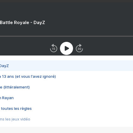
 Battle Royale - DayZ
 DayZ
 a 13 ans (et vous l'avez ignoré)
e (littéralement)
im Rayan
 toutes les règles
s les jeux vidéo
us choquant de Rockstar ? - Le scandale BULLY