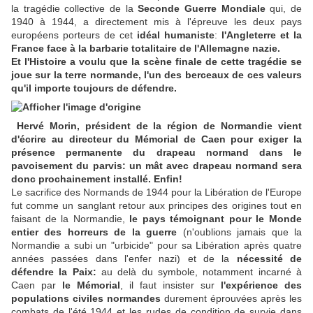
la tragédie collective de la
Seconde Guerre Mondiale
qui, de
1940 à 1944, a directement mis à l'épreuve les deux pays
européens porteurs de cet
idéal humaniste
:
l'Angleterre et la
France face à la barbarie totalitaire de l'Allemagne nazie.
Et l'Histoire a voulu que la scène finale de cette tragédie se
joue sur la terre normande, l'un des berceaux de ces valeurs
qu'il importe toujours de défendre.
Hervé Morin, président de la région de Normandie vient
d'écrire au directeur du Mémorial de Caen pour exiger la
présence permanente du drapeau normand dans le
pavoisement du parvis: un mât avec drapeau normand sera
donc prochainement installé. Enfin!
Le sacrifice des Normands de 1944 pour la Libération de l'Europe
fut comme un sanglant retour aux principes des origines tout en
faisant de la Normandie,
le pays témoignant pour le Monde
entier des horreurs de la guerre
(n'oublions jamais que la
Normandie a subi un "urbicide" pour sa Libération après quatre
années passées dans l'enfer nazi) et de la
nécessité de
défendre la Paix:
au delà du symbole, notamment incarné à
Caen par
le Mémorial
, il faut insister sur
l'expérience des
populations civiles normandes
durement éprouvées après les
combats de l'été 1944 et les rudes de condition de survie dans