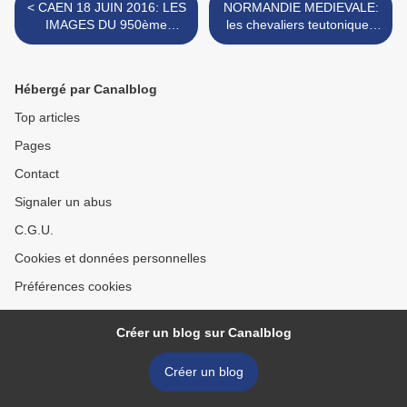
< CAEN 18 JUIN 2016: LES
NORMANDIE MEDIEVALE:
IMAGES DU 950ème
les chevaliers teutoniques
ANNIVERSAIRE de la
de la viande bovine
dédicace de l'ABBAYE aux
cavalent toujours! >
DAMES
Hébergé par Canalblog
Top articles
Pages
Contact
Signaler un abus
C.G.U.
Cookies et données personnelles
Préférences cookies
Créer un blog sur Canalblog
Créer un blog