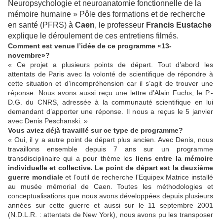
Neuropsychologie et neuroanatomie fonctionnelle de la
mémoire humaine » Pôle des formations et de recherche
en santé (PFRS) à
Caen
, le professeur
Francis Eustache
explique le déroulement de ces entretiens filmés.
Comment est venue l’idée de ce programme «
13-
novembre
»
?
« Ce projet a plusieurs points de départ. Tout d’abord les
attentats de Paris avec la volonté de scientifique de répondre à
cette situation et d’incompréhension car il s’agit de trouver une
réponse. Nous avons aussi reçu une lettre d’Alain Fuchs, le P.-
D.G. du CNRS, adressée à la communauté scientifique en lui
demandant d’apporter une réponse. Il nous a reçus le 5 janvier
avec Denis Peschanski. »
Vous aviez déjà travaillé sur ce type de programme
?
« Oui, il y a autre point de départ plus ancien. Avec Denis, nous
travaillons ensemble depuis 7 ans sur un programme
transdisciplinaire qui a pour thème les
liens entre la mémoire
individuelle et collective.
Le point de départ est la deuxième
guerre mondiale
et l’outil de recherche l’Equipex Matrice installé
au musée mémorial de Caen. Toutes les méthodologies et
conceptualisations que nous avons développées depuis plusieurs
années sur cette guerre et aussi sur le 11 septembre 2001
(N.D.L.R. : attentats de New York), nous avons pu les transposer