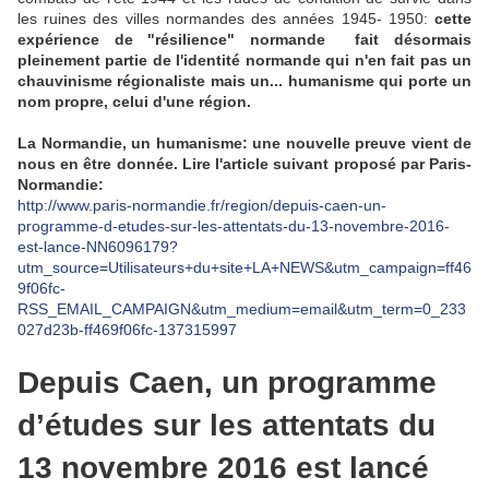
les ruines des villes normandes des années 1945- 1950:
cette
expérience de "résilience" normande fait désormais
pleinement partie de l'identité normande qui n'en fait pas un
chauvinisme régionaliste mais un... humanisme qui porte un
nom propre, celui d'une région.
La Normandie, un humanisme: une nouvelle preuve vient de
nous en être donnée. Lire l'article suivant proposé par Paris-
Normandie:
http://www.paris-normandie.fr/region/depuis-caen-un-
programme-d-etudes-sur-les-attentats-du-13-novembre-2016-
est-lance-NN6096179?
utm_source=Utilisateurs+du+site+LA+NEWS&utm_campaign=ff46
9f06fc-
RSS_EMAIL_CAMPAIGN&utm_medium=email&utm_term=0_233
027d23b-ff469f06fc-137315997
Depuis Caen, un programme
d’études sur les attentats du
13 novembre 2016 est lancé