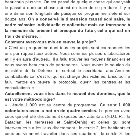
beaucoup plus vite. On est passé de quelque chose qui analysait
le passé à quelque chose qui est en train de se produire. Il y a
une dimension longitudinale puisque ce programme s’étend sur
douze ans.
On a conservé la dimension transdiscplinaire, le
cadre mémoire individuelle et collective mais on transpose à
la mémoire du présent et presque du futur, celle qui est en
train de s’écrire.
»
Comment avez-vous mis en œuvre le projet
?
« C’est un programme dont tous les projets sont coordonnés les
uns par rapport aux autres. Nous sommes plusieurs laboratoires
et il y en aura d’autres... Il a fallu trouver les moyens financiers et
nous avons beaucoup de partenaires. Nous avons le soutien du
ministère de la Défense et surtout le secrétariat aux Anciens
combattants car c’est lui qui est chargé des victimes. Ensuite, il a
fallu mettre en œuvre le protocole, ouvrir les centres et les
consultations. »
Actuellement vous êtes dans le recueil des données, quelle
est votre méthodologie
?
« L’étude 1 000 est au centre du programme.
Ce sont 1 000
volontaires avec la notion de quatre cercles.
Le premier avec
ceux qui ont été directement exposés aux attentats (N.D.L.R. : le
Bataclan, les terrasses et Saint-Denis) et celles qui sont
intervenues sur les lieux directement ; le cercle 2, les habitants et
ceux qui viennent travailler dans ces quartiers ; le cercle 3, les