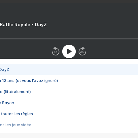
 Battle Royale - DayZ
 DayZ
 a 13 ans (et vous l'avez ignoré)
e (littéralement)
im Rayan
 toutes les règles
s les jeux vidéo
us choquant de Rockstar ? - Le scandale BULLY