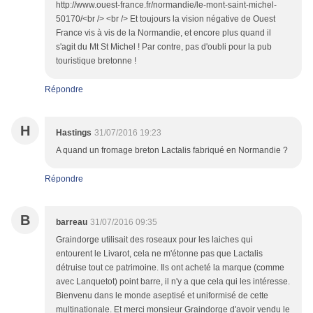
http://www.ouest-france.fr/normandie/le-mont-saint-michel-
50170/<br /> <br /> Et toujours la vision négative de Ouest
France vis à vis de la Normandie, et encore plus quand il
s'agit du Mt St Michel ! Par contre, pas d'oubli pour la pub
touristique bretonne !
Répondre
H
Hastings
31/07/2016 19:23
A quand un fromage breton Lactalis fabriqué en Normandie ?
Répondre
B
barreau
31/07/2016 09:35
Graindorge utilisait des roseaux pour les laiches qui
entourent le Livarot, cela ne m'étonne pas que Lactalis
détruise tout ce patrimoine. Ils ont acheté la marque (comme
avec Lanquetot) point barre, il n'y a que cela qui les intéresse.
Bienvenu dans le monde aseptisé et uniformisé de cette
multinationale. Et merci monsieur Graindorge d'avoir vendu le