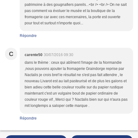
patrimoine à des gougnafiers pareils...<br /> <br /> On ne sait
pas comment va évoluer le musée et la boutique de la
fromagerie car avec ces mercenaires, la porte est ouverte
pour tout et surtout n'importe quoi...
Répondre
C
carente50
30/07/2016 09:30
dans le thème : ceux qui abîment l'image de la Normandie
,nous pouvons ajouter la fromagerie Graindorge reprise par
Nactalis je crois bref le résultat ne s'est pas fait attendre , le
nouveau Livarot est au lait pasteurisé et de plus les galons et
bien adieu cette belle couleur rouille sur du papier rustique
maintenant c'est un vulgaire bout de papier ordinaire de
couleur rouge vif , Merci qui ? Nactalis bien sur qui n'aura pas
mit longtemps a saloper cette marque .
Répondre