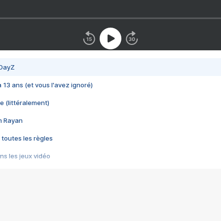
 DayZ
 a 13 ans (et vous l'avez ignoré)
e (littéralement)
im Rayan
 toutes les règles
s les jeux vidéo
us choquant de Rockstar ? - Le scandale BULLY
e plus moche de Steam
du RÊVE tourne au CAUCHEMAR