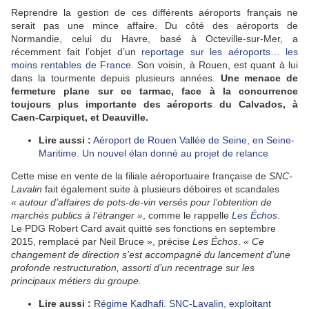
Reprendre la gestion de ces différents aéroports français ne
serait pas une mince affaire. Du côté des aéroports de
Normandie, celui du Havre, basé à Octeville-sur-Mer, a
récemment fait l’objet d’un
reportage sur les aéroports… les
moins rentables de France.
Son voisin, à Rouen, est quant à lui
dans la tourmente depuis plusieurs années.
Une menace de
fermeture plane sur ce tarmac, face à la concurrence
toujours plus importante des aéroports du Calvados, à
Caen-Carpiquet, et Deauville.
Lire aussi :
Aéroport de Rouen Vallée de Seine, en Seine-
Maritime. Un nouvel élan donné au projet de relance
Cette mise en vente de la filiale aéroportuaire française de
SNC-
Lavalin
fait également suite à plusieurs déboires et scandales
« autour d’affaires de pots-de-vin versés pour l’obtention de
marchés publics à l’étranger »
, comme le rappelle
Les Échos
.
Le PDG Robert Card avait quitté ses fonctions en septembre
2015, remplacé par Neil Bruce », précise
Les Échos
.
« Ce
changement de direction s’est accompagné du lancement d’une
profonde restructuration, assorti d’un recentrage sur les
principaux métiers du groupe.
Lire aussi :
Régime Kadhafi. SNC-Lavalin, exploitant