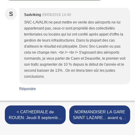
S
Sadviking
09/09/2016 14:40
SNC-LAVALIN ne peut mettre en vente des aéroports ne lui
appartenant pas, ceux-ci sont propriété des collectivités
territoriales ou locales qui lui ont confié après appel d'offre la
gestion de leurs infrastructures. Dans la plupart des cas
d'ailleurs le résultat est pitoyable. Donc Snc-Lavalin ou pas
cela ne change rien. <br /> <br /> S'agissant des aéroports
normands, je veux parler de Caen et Deauville, le premier voit
son trafic augmenter de 10 % depuis le début de l'année et le
second baisser de 13% . On en tirera bien sûr les justes
conclusions.
Répondre
< CATHEDRALE de
NORMANDISER LA GARE
ROUEN: Jeudi 8 septembre
SAINT LAZARE... avant que
2016, CONSECRATION de
les bobos parisiens n'en
l'UNITE de la NORMANDIE
fassent définitivement une
boîte de nuit! >