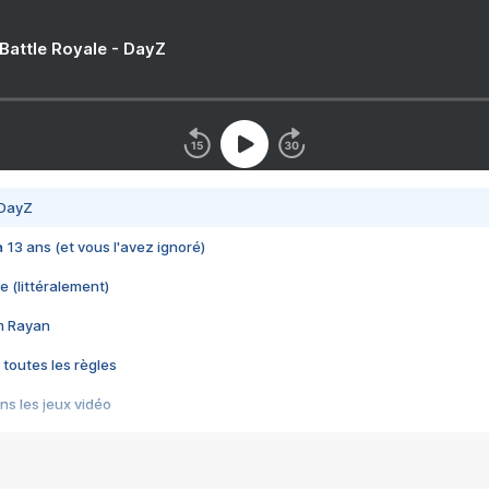
 Battle Royale - DayZ
 DayZ
 a 13 ans (et vous l'avez ignoré)
e (littéralement)
im Rayan
 toutes les règles
s les jeux vidéo
us choquant de Rockstar ? - Le scandale BULLY
e plus moche de Steam