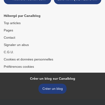
FORMAT NORMANDIE
2016: Enfin, en Normandie,
nous ne sommes plus
borgnes ni bigleux! >
Hébergé par Canalblog
Top articles
Pages
Contact
Signaler un abus
C.G.U.
Cookies et données personnelles
Préférences cookies
Créer un blog sur Canalblog
Créer un blog