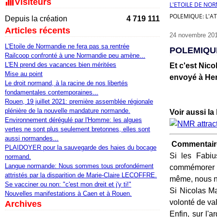
Visiteurs
L'ETOILE DE NO
POLEMIQUE: L'A
Depuis la création
4 719 111
Articles récents
24 novembre 20
L'Etoile de Normandie ne fera pas sa rentrée
POLEMIQUE
Railcoop confronté à une Normandie peu amène...
L'EN prend des vacances bien méritées
Et c'est Nic
Mise au point
envoyé à Her
Le droit normand, à la racine de nos libertés
fondamentales contemporaines...
Rouen, 19 juillet 2021: première assemblée régionale
plénière de la nouvelle mandature normande.
Voir aussi l
Environnement dérégulé par l'Homme: les algues
vertes ne sont plus seulement bretonnes, elles sont
aussi normandes...
Commentaire
PLAIDOYER pour la sauvegarde des haies du bocage
Si les Fabi
normand.
Langue normande: Nous sommes tous profondément
commémorer l
attristés par la disparition de Marie-Claire LECOFFRE.
même, nous n'
Se vacciner ou non: "c'est mon dreit et j'y ti!"
Si Nicolas Ma
Nouvelles manifestations à Caen et à Rouen.
volonté de valo
Archives
Enfin, sur l'