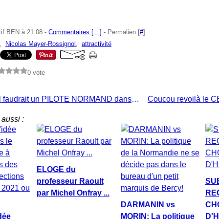
tif BEN à 21:08 -
Commentaires [
…
]
- Permalien [
#
]
,
Nicolas Mayer-Rossignol
,
attractivité
0 vote
URGENT: il faudrait un PILOTE NORMAND dans la baie et l'estuaire de la SEINE!
aussi :
ELOGE du
professeur Raoult
SU
par Michel Onfray ...
RE
DARMANIN vs
CH
idée
MORIN: La politique
D'