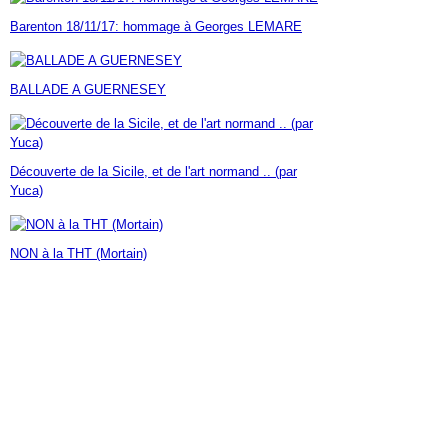
Janvier
Février
Mars
Avril
Mai
(7)
(42)
(16)
(23)
(30)
Barenton 18/11/17: hommage à Georges LEMARE
Janvier
Février
Mars
Avril
(14)
(60)
(9)
(7)
Janvier
Février
Mars
(17)
(24)
(18)
Janvier
Février
(46)
(23)
BALLADE A GUERNESEY
Janvier
(35)
Découverte de la Sicile, et de l'art normand .. (par
Yuca)
NON à la THT (Mortain)