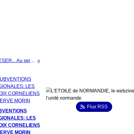
Coucou revoilà le CESER... Au service des port normands?
Flux RSS
BVENTIONS
GIONALES: LES
OIX CORNELIENS
HERVE MORIN