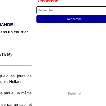
Recherche
MANDE !
dans un courrier
/11/16):
quelques jours de
ois Hollande lui-
ons pas eu la même
Publicité
lotée par un cabinet