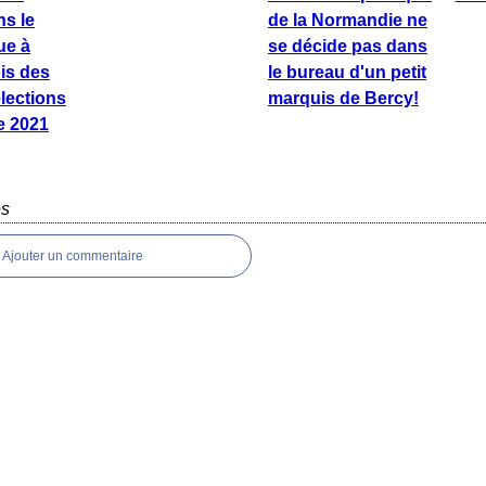
ns le
de la Normandie ne
ue à
se décide pas dans
is des
le bureau d'un petit
lections
marquis de Bercy!
e 2021
es
Ajouter un commentaire