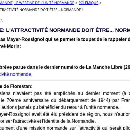
RMANDIE, LE WEBZINE DE L'UNITÉ NORMANDE
>
POLÉMIQUE
>
TTRACTIVITÉ NORMANDE DOIT ÊTRE... NORMANDE !
16
: L'ATTRACTIVITÉ NORMANDE DOIT ÊTRE... NOR
olas Mayer-Rossignol qui se permet le toupet de le rappeler 
vé Morin:
a brève parue dans le dernier numéro de La Manche Libre (26
 de Florestan:
usiens n'avaient pas été empêchés au dernier moment (à 
e 70ème anniversaire du débarquement de 1944) par Franç
aurions jamais pu bénéficier du retour à l'unité normande.
yer-Rossignol avait été élu président de région, nous n'auri
riser l'attractivité et l'identité de la Normandie.
argument d'une mission normande sur l'attractivité qui serait pi