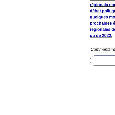
régionale da
débat politiq
quelques mo
prochaines é
régionales d
ou de 2022.
Commentair