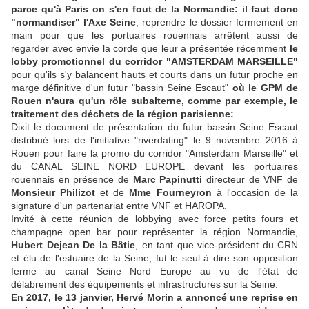
parce qu'à Paris on s'en fout de la Normandie:
il faut donc
"normandiser" l'Axe Seine
, reprendre le dossier fermement en
main pour que les portuaires rouennais arrêtent aussi de
regarder avec envie la corde que leur a présentée récemment
le
lobby promotionnel du corridor "AMSTERDAM MARSEILLE"
pour qu'ils s'y balancent hauts et courts dans un futur proche en
marge définitive d'un futur "bassin Seine Escaut"
où le GPM de
Rouen n'aura qu'un rôle subalterne, comme par exemple, le
traitement des déchets de la région parisienne:
Dixit le document de présentation du futur bassin Seine Escaut
distribué lors de l'initiative "riverdating" le 9 novembre 2016 à
Rouen pour faire la promo du corridor "Amsterdam Marseille" et
du CANAL SEINE NORD EUROPE devant les portuaires
rouennais en présence de
Marc Papinutti
directeur de VNF de
Monsieur Philizot
et de
Mme Fourneyron
à l'occasion de la
signature d'un partenariat entre VNF et HAROPA.
Invité à cette réunion de lobbying avec force petits fours et
champagne open bar pour représenter la région Normandie,
Hubert Dejean De la Bâtie
, en tant que vice-président du CRN
et élu de l'estuaire de la Seine, fut le seul à dire son opposition
ferme au canal Seine Nord Europe au vu de l'état de
délabrement des équipements et infrastructures sur la Seine.
En 2017, le 13 janvier, Hervé Morin a annoncé une reprise en