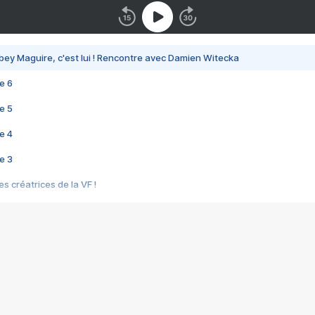
bey Maguire, c'est lui ! Rencontre avec Damien Witecka
e 6
e 5
e 4
e 3
s créatrices de la VF !
e 2
e 1
e Mektoub My Love arrive enfin ! Rencontre avec Shaïn Boumedine et Sal
i : après Toni en famille
elle réalise le bouleversant Dites lui que je l'aime