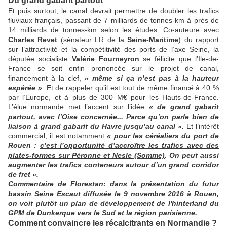
Du grand gabarit partout
Et puis surtout, le canal devrait permettre de doubler les trafics
fluviaux français, passant de 7 milliards de tonnes-km à près de
Édouard Philippe, maire du Havre,dans Chantiersdefrance.fr (nove
14 milliards de tonnes-km selon les études. Co-auteure avec
Charles Revet
(sénateur LR de la
Seine-Maritime
) du rapport
sur l’attractivité et la compétitivité des ports de l’axe Seine, la
députée socialiste
Valérie Fourneyron
se félicite que l’Ile-de-
France se soit enfin prononcée sur le projet de canal,
financement à la clef,
«
même si ça n’est pas à la hauteur
espérée
»
. Et de rappeler qu’il est tout de même financé à 40 %
par l’Europe, et à plus de 300 M€ pour les Hauts-de-France.
L’élue normande met l’accent sur l’idée
«
de grand gabarit
partout, avec l’Oise concernée... Parce qu’on parle bien de
liaison à grand gabarit du
Havre jusqu’au canal
»
.
Et l’intérêt
commercial, il est notamment
«
pour les céréaliers du port de
Rouen
:
c’est l’opportunité d’accroître les trafics avec des
plates-formes sur Péronne et Nesle (Somme)
. On peut aussi
augmenter les trafics conteneurs autour d’un grand corridor
de fret
».
Commentaire de Florestan: dans la présentation du futur
bassin Seine Escaut diffusée le 9 novembre 2016 à Rouen,
on voit plutôt un plan de développement de l'hinterland du
GPM de Dunkerque vers le Sud et la région parisienne.
Comment convaincre les récalcitrants en Normandie ?