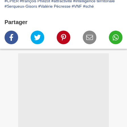
#CPIER
#françois Philizot
#attractivité
#intelligence territoriale
#Serqueux-Gisors
#Valérie Pécresse
#VNF
#sché
Partager