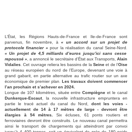
« On a, avec l’axe Seine, une géographie portuaire de premier plan et
L’État, les Régions Hauts-de-France et Ile-de-France sont
Valérie Fourneyron, co-auteur en juillet 2016 avec Charles Revet, d’un
parvenus, fin novembre, à
«
un accord sur un projet de
maritimes de l’axe Seine (photo Stéphanie Péron)
protocole financier
»
pour la réalisation du canal Seine-Nord.
«
Un projet de 4,5
milliards d’euros jusqu’ici sans cesse
repoussé
»
, a annoncé le secrétaire d’État aux Transports,
Alain
Vidalies
. Cet ouvrage reliera les bassins de la
Seine
et de l’
Oise
au réseau européen du nord de l’Europe, devenant une voie à
grand gabarit, en partie alternative au trafic routier sur un axe
économique de premier plan.
Les travaux doivent commencer
l’an prochain et s’achever en 2024.
Longue de 107 kilomètres, située entre
Compiègne
et le canal
Dunkerque-Escaut
, la nouvelle infrastructure empruntera en
partie le tracé actuel du canal du Nord,
dont les voies -
actuellement de 14 à 17 mètres de large - devront être
élargies à 54 mètres.
Six écluses, 61 ponts routiers et
ferroviaires devront être construits. Le nouveau canal permettra
ainsi le transport de chargements qui atteindront par convoi
jusqu’à 4 400 tonnes, soit un équivalent de près de 180 poids