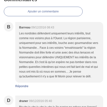
Ajouter un commentaire
B
Barreau
09/12/2016 08:43
Les nordistes défendent uniquement leurs intérêts, tout
comme nos voisins plus à l'Ouest. La région parisienne,
uniquement pour ses intérêts, louche avec gourmandise vers
la Normandie... Face à ces voisins "envahissants" la région
Normandie doit être forte et unie avec des élus tenaces et
visionnaires pour défendre UNIQUEMENT les intérêts de la
Normandie. Et c'est là qu'on espère ne pas tomber dans nos
petites querelles intestines qui nous ont fait tant de mal et qui
nous ont mis là où nous en sommes.... Je pense
qu'actuellement il n'y a que M Morin pour relever le défi.
Répondre
D
draner
09/12/2016 05:40
Bjr,<br /> <br /> <br /> <br /> "le papier ne refuse pas l'encre",