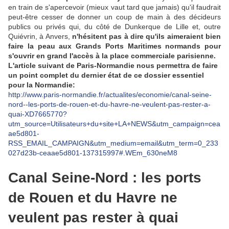
en train de s'apercevoir (mieux vaut tard que jamais) qu'il faudrait
peut-être cesser de donner un coup de main à des décideurs
publics ou privés qui, du côté de Dunkerque de Lille et, outre
Quiévrin, à Anvers,
n'hésitent pas à dire qu'ils aimeraient bien
faire la peau aux Grands Ports Maritimes normands pour
s'ouvrir en grand l'accès à la place commerciale parisienne.
L'article suivant de Paris-Normandie nous permettra de faire
un point complet du dernier état de ce dossier essentiel
pour la Normandie:
http://www.paris-normandie.fr/actualites/economie/canal-seine-
nord--les-ports-de-rouen-et-du-havre-ne-veulent-pas-rester-a-
quai-XD7665770?
utm_source=Utilisateurs+du+site+LA+NEWS&utm_campaign=cea
ae5d801-
RSS_EMAIL_CAMPAIGN&utm_medium=email&utm_term=0_233
027d23b-ceaae5d801-137315997#.WEm_630neM8
Canal Seine-Nord : les ports
de Rouen et du Havre ne
veulent pas rester à quai