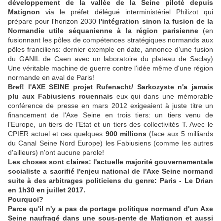
développement de la vallée de la Seine piloté depuis
Matignon
via le préfet délégué interministériel Philizot qui
prépare pour l'horizon 2030
l'intégration sinon la fusion de la
Normandie utile séquanienne à la région parisienne
(en
fusionnant les pôles de compétences stratégiques normands aux
pôles franciliens: dernier exemple en date, annonce d'une fusion
du GANIL de Caen avec un laboratoire du plateau de Saclay)
Une véritable machine de guerre contre l'idée même d'une région
normande en aval de Paris!
Bref! l'AXE SEINE projet Rufenacht/ Sarkozyste n'a jamais
plu aux Fabiusiens rouennais
eux qui dans une mémorable
conférence de presse en mars 2012 exigeaient à juste titre un
financement de l'Axe Seine en trois tiers: un tiers venu de
l'Europe, un tiers de l'Etat et un tiers des collectivités T. Avec le
CPIER actuel et ces quelques
900 millions
(face aux 5 milliards
du Canal Seine Nord Europe) les Fabiusiens (comme les autres
d'ailleurs) n'ont aucune parole!
Les choses sont claires: l'actuelle majorité gouvernementale
socialiste a sacrifié l'enjeu national de l'Axe Seine normand
suite à des arbitrages politiciens du genre: Paris - Le Drian
en 1h30 en juillet 2017.
Pourquoi?
Parce qu'il n'y a pas de portage politique normand d'un Axe
Seine naufragé dans une sous-pente de Matignon et aussi