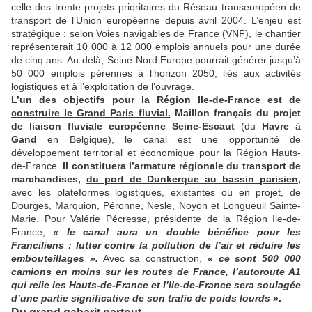
celle des trente projets prioritaires du Réseau transeuropéen de
transport de l’Union européenne depuis avril 2004. L’enjeu est
stratégique : selon Voies navigables de France (VNF), le chantier
représenterait 10 000 à 12 000 emplois annuels pour une durée
Faire en sorte que les professionnels des ports y trouvent leur comp
de cinq ans. Au-delà, Seine-Nord Europe pourrait générer jusqu’à
50 000 emplois pérennes à l’horizon 2050, liés aux activités
logistiques et à l’exploitation de l’ouvrage.
L’un des objectifs pour la Région Ile-de-France est de
construire le Grand Paris fluvial.
Maillon français du projet
de liaison fluviale européenne Seine-Escaut
(du
Havre
à
Gand
en Belgique), le canal est une opportunité de
développement territorial et économique pour la Région Hauts-
de-France.
Il constituera l’armature régionale du transport de
marchandises,
du port de Dunkerque au bassin parisien
,
avec les plateformes logistiques, existantes ou en projet, de
Dourges, Marquion, Péronne, Nesle, Noyon et Longueuil Sainte-
Marie. Pour Valérie Pécresse, présidente de la Région Ile-de-
France,
«
le canal aura un double bénéfice pour les
Franciliens
: lutter contre la pollution de l’air et réduire les
embouteillages
».
Avec sa construction,
«
ce sont 500
000
camions en moins sur les routes de France, l’autoroute A1
qui relie les Hauts-de-France et l’Ile-de-France sera soulagée
d’une partie significative de son trafic de poids lourds
»
.