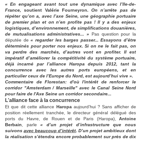
«
En engageant avant tout une dynamique avec l’Ile-de-
France,
soutient Valérie Fourneyron.
On n’arrête pas de
répéter qu’on a, avec l’axe Seine, une géographie portuaire
de premier plan et on n’en profite pas
! Il y a des enjeux
logistiques, d’environnement, de simplifications douanières,
de mutualisations administratives...
»
Pas question pour la
députée de
«
regarder les barges passer... Essayons d’être
déterminés pour porter nos enjeux. Si on ne le fait pas, on
va perdre des marchés, d’autres vont en profiter. Il est
impératif d’améliorer la compétitivité du système portuaire,
déjà incarné par l’alliance Haropa depuis 2012, tant la
concurrence avec les autres ports européens, et en
particulier ceux de l’Europe du Nord, est aujourd’hui vive
».
Commentaire de Florestan: d'où l'intérêt de renforcer le
corridor "Amsterdam / Marseille" avec le Canal Seine Nord
pour faire de l'Axe Seine un corridor secondaire...
L’alliance face à la concurrence
Et que dit cette alliance
Haropa
aujourd’hui ? Sans afficher de
position réellement tranchée, le directeur général délégué des
ports du Havre, de Rouen et de Paris (Haropa),
Antoine
Berbain
, parle
«
d’un projet d’infrastructure que nous
suivons
avec beaucoup d’intérêt
. D’un projet ambitieux dont
la réalisation s’étendra encore probablement sur près de dix