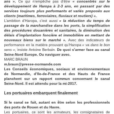
ans
»
.
Ce qui n’empêche pas d’être
«
concentrés sur le
développement de Haropa à 2-3 ans, en passant par des
services toujours plus performants et variés proposés aux
clients (maritimes, ferroviaires, fluviaux et routiers
)
»
.
L’ambition d’Haropa, c’est aussi
«
la réduction du temps de
passage de la marchandise dans les ports, la simplification
des procédures douanières et sanitaires, la diminution des
délais d’implantation foncière et immobilière en mettant de
nouveaux biens sur le marché
».
Avec des indicateurs de
performance en la matière prouvant qu’Haropa
«
va dans le bon
sens
»
, insiste Antoine Berbain.
De quoi s’armer face au canal
Seine-Nord Europe. Ou naviguer avec.
MARC BRAUN
m.braun@presse-normande.com
Les Conseils économiques, sociaux et environnementaux
de Normandie, d’Ile-de-France et des Hauts de France
planchent sur un rapport commun concernant le canal
Seine-Nord. Il est attendu pour la mi-2017.
Les portuaires embarquent finalement
Si le canal se fait, autant en être selon les professionnels
des ports de Rouen et du
Havre.
Les portuaires, ce sont les armateurs, les consignataires de