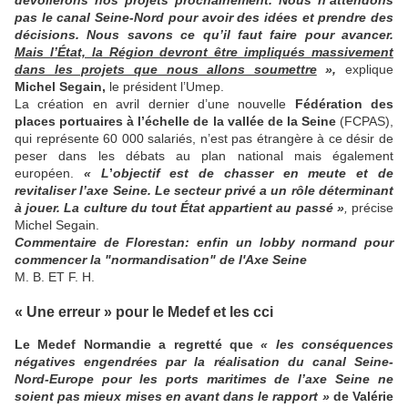
dévoilerons nos projets prochainement. Nous n’attendons
pas le canal Seine-Nord pour avoir des idées et prendre des
décisions. Nous savons ce qu’il faut faire pour avancer.
Mais l’État, la Région devront être impliqués massivement
dans les projets que nous allons soumettre
»,
explique
Michel Segain,
le président l’Umep.
La création en avril dernier d’une nouvelle
Fédération des
places portuaires à l’échelle de la vallée de la Seine
(FCPAS),
qui représente 60 000 salariés, n’est pas étrangère à ce désir de
peser dans les débats au plan national mais également
européen.
«
L
’
o
bjectif est de chasser en meute et de
revitaliser l’axe Seine. Le secteur privé a un rôle déterminant
à jouer. La culture du tout État appartient au passé
»
,
précise
Michel Segain.
Commentaire de Florestan: enfin un lobby normand pour
commencer la "normandisation" de l'Axe Seine
M. B.
ET F. H.
« Une erreur » pour le Medef et les cci
Le Medef Normandie a regretté que
« les conséquences
négatives engendrées par la réalisation du canal Seine-
Nord-Europe pour les ports maritimes de l’axe Seine ne
soient pas mieux mises en avant dans le rapport »
de Valérie