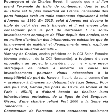
Fourneyron et de Charles Revet.
Il rappelle que
« si l’on
prend l’exemple du trafic de conteneurs, dont le port
du Havre est le plus important en France, l’ensemble des
ports français avait un trafic conteneurs équivalent à celui
d’Anvers en 1990.
En 2015, celui d’Anvers est devenu le
triple de celui des ports français,
et il est encore plus
conséquent pour le port de Rotterdam ! Le sous-
investissement chronique de l’État depuis des années, tant
en matière d’entretien des infrastructures existantes que de
financement de matériel et d’équipements neufs, explique
en partie la situation actuelle »
.
Vianney de Chalus
, ancien président de la CCI Seine Estuaire
(devenu président de la CCI Normandie),
a toujours dit son
opposition au projet
, le considérant comme
« une erreur
stratégique de nature à remettre en cause les
investissements pourtant vitaux nécessaires à la
compétitivité du port du Havre »
. Il parle du canal comme d’un
«
aspirateur à finances au détriment de l’axe Seine...
Pour
être plus fort, Haropa [les ports du Havre, de Rouen et de
Paris : NDLR] a d’abord besoin de finaliser leurs
infrastructures portuaires, de la ligne de fret Serqueux-
Gisors, d’une chatière reliant Port 2000 à la Seine via
Tancarville... »
Commentaire de Florestan: nous partageons totalement