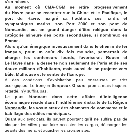
s’en relever.
Au moment où CMA-CGM se retire progressivement
du Havre pour se recentrer sur la Chine et le Pacifique, le
port du Havre, malgré sa tradition, ses hardis et
sympathiques marins, son Port 2000 et son pont de
Normandie, est en grand danger d’être relégué dans la
catégorie mineure des ports secondaires, si nombreux en
France.
Alors qu’un énergique investissement dans le chemin de fer
français, pour un coût dix fois moindre, permettrait de
charger les conteneurs lourds, favoriserait Rouen et
Le Havre dans la desserte non seulement de Paris et de ses
douze millions d’habitants, mais aussi de se projeter vers
Bâle, Mulhouse et le centre de l’Europe.
À des conditions d’exploitation peu onéreuses et très
écologiques. Le tronçon
Serqueux-Gisors
, promis mais toujours
retardé, n’y suffira pas.
Le plus étonnant dans cette affaire d’intelligence
économique réside dans
l’indifférence distraite de la Région
Normandie
, les vœux creux des chambres de commerce et le
babillage des édiles municipaux.
Quant aux syndicats, ils savent pourtant qu’il ne suffira pas de
bloquer les villes pour faire accoster les cargos, décharger les
géants des mers, et aguicher les croisiéristes.