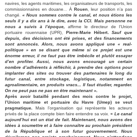
navires, les agents maritimes, les organisateurs de transports, les
commissionnaires en douane... À
Rouen
, leur position n’a pas
changé.
«
Nous sommes contre le canal, et nous étions les
seuls il y a dix ans à le dire, avec la CCI. Mais personne ne
nous a suivis à l’époque,
affirme le directeur de l’Union
portuaire rouennaise (UPR),
Pierre-Marie Hébert.
Sauf que
depuis, des décisions ont été prises, et des financements
sont annoncés. Alors, nous avons appliqué une «
real-
politique
» en se disant que même si ce projet est une
énorme erreur, il ne faut pas être imbécile et plutôt essayer
d’en profiter. Aussi, nous avons encouragé un certain
nombre d’adhérents à réfléchir, à prendre des options pour
implanter des sites ou trouver des partenaires le long du
futur canal, entre stockage, logistique, notamment en
agroalimentaire, en produits vracs... Il faut étudier, regarder.
On ne peut pas ne pas en être maintenant
».
Après avoir bataillé pendant des mois contre le projet,
l’Union maritime et portuaire du Havre (Umep) se veut
pragmatique.
Mais l’organisation qui représente les acteurs
privés de la place compte bien faire entendre sa voix.
«
Le canal
aujourd’hui est un état de fait. Maintenant, nous avons des
idées à soumettre et à faire connaître au prochain président
de la République et à son futur gouvernement. Nous