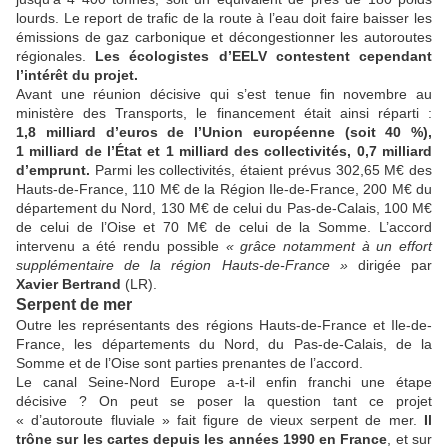
lourds. Le report de trafic de la route à l’eau doit faire baisser les
émissions de gaz carbonique et décongestionner les autoroutes
régionales.
Les écologistes d’EELV contestent cependant
l’intérêt du projet.
Avant une réunion décisive qui s’est tenue fin novembre au
ministère des Transports, le financement était ainsi réparti :
1,8 milliard d’euros de l’Union européenne (soit 40 %),
1 milliard de l’État et 1 milliard des collectivités, 0,7 milliard
d’emprunt.
Parmi les collectivités, étaient prévus 302,65 M€ des
Hauts-de-France, 110 M€ de la Région Ile-de-France, 200 M€ du
département du Nord, 130 M€ de celui du Pas-de-Calais, 100 M€
de celui de l’Oise et 70 M€ de celui de la Somme. L’accord
intervenu a été rendu possible
«
grâce notamment à un effort
supplémentaire de la région Hauts-de-France
»
dirigée par
Xavier Bertrand
(LR).
Serpent de mer
Outre les représentants des régions Hauts-de-France et Ile-de-
France, les départements du Nord, du Pas-de-Calais, de la
Somme et de l’Oise sont parties prenantes de l’accord.
Le canal Seine-Nord Europe a-t-il enfin franchi une étape
décisive ? On peut se poser la question tant ce projet
« d’autoroute fluviale » fait figure de vieux serpent de mer.
Il
trône sur les cartes depuis les années 1990 en France
, et sur