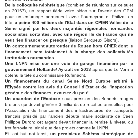
De la
colloquite néphrétique
(combien de réunions sur ce sujet
en 2016?), un rapport tiède voire bidon sur l'avenir des GPM
pour un enfumage permanent avec Fourneyron et Philizot en
tête,
à peine 400 millions de l'Etat dans un CPIER Vallée de la
Seine signé par les deux majorités régionales normandes
socialistes sortantes, avec une région Ile de France qui ne
veut rien financer ou presque
(liaison Serqueux Gisors).
Un contournement autoroutier de Rouen hors CPIER dont le
financement sera totalement à la charge des collectivités
territoriales normandes
.
Une LNPN mise sur une voie de garage financière par le
gouvernement Hollande/ Ayrault en 2013
après que Le Vern a
obtenu la tête du commissaire Rufenacht.
Un financement du canal Seine Nord Europe arbitré à
l'Elysée contre les avis du Conseil d'Etat et de l'Inspection
générale des finances, excusez du peu!
Un abandon de l'Ecotaxe
sous pression des Bonnets rouges
bretons qui devait générer 3 milliards de recettes annuelles pour
l'Association de financement des infrastructures de transports
français présidé par l'ancien député maire socialiste de Caen
Philippe Duron: cet argent devait financer la remise à niveau du
fret ferroviaire, ainsi que des projets comme la LNPN.
Et last but not least,
un pernicieux Schéma stratégique de