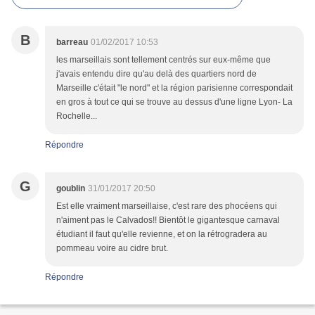
B
barreau
01/02/2017 10:53
les marseillais sont tellement centrés sur eux-même que
j'avais entendu dire qu'au delà des quartiers nord de
Marseille c'était "le nord" et la région parisienne correspondait
en gros à tout ce qui se trouve au dessus d'une ligne Lyon- La
Rochelle...
Répondre
G
goublin
31/01/2017 20:50
Est elle vraiment marseillaise, c'est rare des phocéens qui
n'aiment pas le Calvados!! Bientôt le gigantesque carnaval
étudiant il faut qu'elle revienne, et on la rétrogradera au
pommeau voire au cidre brut.
Répondre