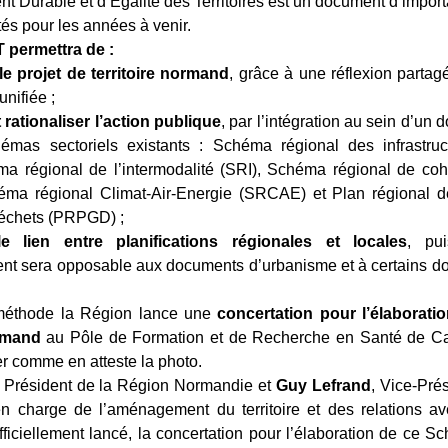
 Durable et d’Egalité des Territoires est un document d’import
rités pour les années à venir.
permettra de :
le projet de territoire normand
, grâce à une réflexion partag
nifiée ;
t rationaliser l’action publique
, par l’intégration au sein d’un
hémas sectoriels existants : Schéma régional des infrastruc
ma régional de l’intermodalité (SRI), Schéma régional de co
ma régional Climat-Air-Energie (SRCAE) et Plan régional d
déchets (PRPGD) ;
e lien entre planifications régionales et locales
, pu
t sera opposable aux documents d’urbanisme et à certains do
méthode la Région lance une
concertation pour l’élaborati
ormand
au Pôle de Formation et de Recherche en Santé de Cae
er comme en atteste la photo.
, Président de la Région Normandie et
Guy Lefrand
, Vice-Pré
 charge de l’aménagement du territoire et des relations avec
officiellement lancé, la concertation pour l’élaboration de ce 