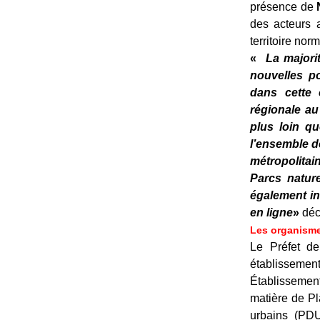
présence de
des acteurs a
territoire nor
«
La majorit
nouvelles p
dans cette 
régionale au
plus loin q
l’ensemble d
métropolitai
Parcs nature
également in
en ligne
»
déc
Les organism
Le Préfet d
établissemen
Établissemen
matière de Pl
urbains (PDU