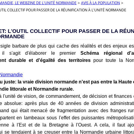
RMANDIE, LE WEBZINE DE L'UNITÉ NORMANDE
>
AVIS À LA POPULATION
>
UTIL COLLECTIF POUR PASSER DE LA RÉUNIFICATION À L'UNITÉ NORMANDE
T: L'OUTIL COLLECTIF POUR PASSER DE LA RÉUN
NORMANDE
sigle barbare de plus qui cache des réalités et des enjeux es
 il s'agit d'élaborer le premier
Schéma régional d'
t durable et d'égalité des territoires
pour toute la Nor
u juste: la vraie division normande n'est pas entre la Haute
ie littorale et Normandie rurale.
 à l'unité de vision, de commandement, de décision et finances
e absolue: après plus de 40 années de division administrativ
mand qui était menacé de fragmentation avec des franges ru
partent en lambeaux sous l'effet des puissantes métropolisat
enne à l'Est et de la Bretagne à l'Ouest. A cela, il faut ajo
 qui se tendaient à se creuser entre la Normandie urbaine litto