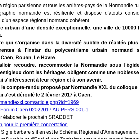
a région parisienne et tous les arrières-pays de la Normandie ru
raphie normande est résiliente et dispose d'atouts consi
n d'un espace régional normand cohérent
ge urbain d'une densité exceptionnelle: une ville de 10000 
.
oire qui s'organise dans la diversité subtile de réalités pl
rentes à l'instar du polycentrisme urbain normand s
e" Caen, Rouen, Le Havre.
falloir recoudre, raccommoder la Normandie sous l'égid
restigieux dont les héritages obligent comme une noblesse 
s'intéressent à leur région et à son avenir.
s, le compte-rendu proposé par Normandie XXL du colloque
s'est déroulé le 2 février 2017 à Caen:
rmandiexxl.com/article.php?id=1969
r élaborer le prochain SRADDET
.
Sigle barbare s’il en est le Schéma Régional d’Aménagement,