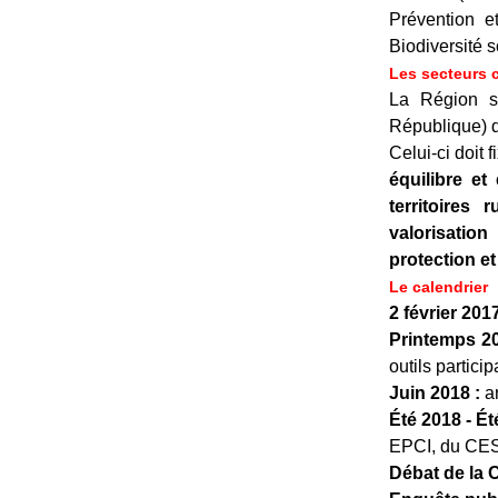
Prévention 
Biodiversité 
Les secteurs 
La Région s’
République) d
Celui-ci doit
équilibre et
territoires 
valorisation
protection et
Le calendrier
2 février 20
Printemps 20
outils partici
Juin 2018 :
ar
Été 2018 - Ét
EPCI, du CESE
Débat de la C