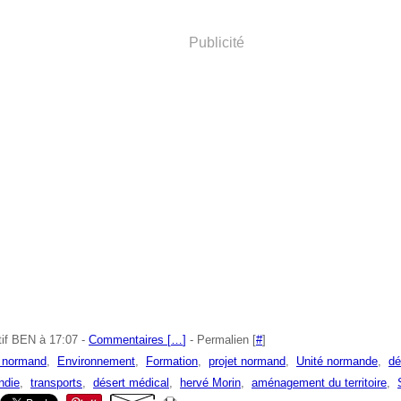
Publicité
tif BEN à 17:07 -
Commentaires [
…
]
- Permalien [
#
]
e normand
,
Environnement
,
Formation
,
projet normand
,
Unité normande
,
dé
ndie
,
transports
,
désert médical
,
hervé Morin
,
aménagement du territoire
,