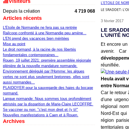
Visiteurs
L'ETOILE DE NO
LE SRADDET: L'O
Depuis la création
4 719 068
Articles récents
3 février 2017
L'Etoile de Normandie ne fera pas sa rentrée
LE SRADDE
Railcoop confronté à une Normandie peu amène...
L'UNITÉ 
L'EN prend des vacances bien méritées
Mise au point
Et encore un 
Le droit normand, à la racine de nos libertés
avenir. Car
fondamentales contemporaines...
développemen
Rouen, 19 juillet 2021: première assemblée régionale
réunifiée.
plénière de la nouvelle mandature normande.
Environnement dérégulé par l'Homme: les algues
vertes ne sont plus seulement bretonnes, elles sont
Heula avait v
aussi normandes...
entre Normand
PLAIDOYER pour la sauvegarde des haies du bocage
Car le retour
normand.
Langue normande: Nous sommes tous profondément
d'une urgenc
attristés par la disparition de Marie-Claire LECOFFRE.
régional nor
Se vacciner ou non: "c'est mon dreit et j'y ti!"
Nord-Est qui 
Nouvelles manifestations à Caen et à Rouen.
région parisi
Archives
territoriales