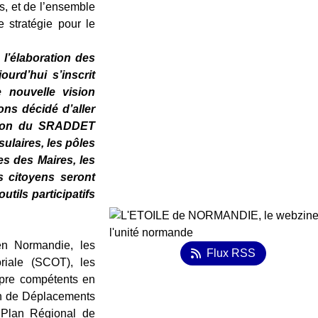
s, et de l’ensemble
 stratégie pour le
à l’élaboration des
urd’hui s’inscrit
 nouvelle vision
ons décidé d’aller
ation du SRADDET
laires, les pôles
es des Maires, les
s citoyens seront
tils participatifs
en Normandie, les
Flux RSS
riale (SCOT), les
opre compétents en
lan de Déplacements
u Plan Régional de