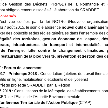
et de Gestion des Déchets (PRPGD) de la Normandie et l
sont obligatoirement associés à l’élaboration du SRADDET.
concernés
est vue confier, par la loi NOTRe (Nouvelle organisation 
u 7 août 2015, le soin d’élaborer ce
nouvel outil d’aménagemen
 fixer des objectifs et des règles générales dans l’ensemble des
 égalité des territoires, gestion économe de l’espace, d
ruraux, infrastructures de transport et intermodalité, ha
 de l’énergie, lutte contre le changement climatique, po
 restauration de la biodiversité, prévention et gestion des d
17 : Forum de lancement
17 - Printemps 2018 :
Concertation (ateliers de travail thématiq
patifs en ligne, mobilisation d’étudiants et de lycéens)
rêt du projet de SRADDET par la Région
é 2019 :
Consultations de la Métropole, des établissements po
R, de l’Etat et de l’Autorité Environnementale
onférence Territoriale de l’Action Publique
(CTAP)