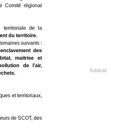
e Comité régional
territoriale de la
t du territoire.
 domaines suivants :
ésenclavement des
bitat, maitrise et
llution de l’air,
Publicité
échets.
ues et territoriaux,
rteurs de SCOT, des