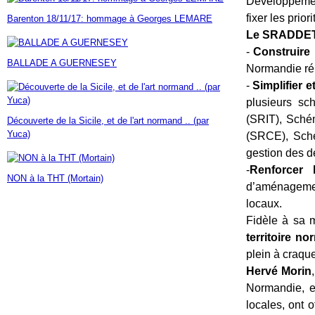
Développement
Janvier
Février
Mars
Avril
Mai
(7)
(42)
(16)
(23)
(30)
fixer les prio
Barenton 18/11/17: hommage à Georges LEMARE
Janvier
Février
Mars
Avril
(14)
(60)
(9)
(7)
Le SRADDET 
Janvier
Février
Mars
(17)
(24)
(18)
Janvier
Février
(46)
(23)
-
Construire 
BALLADE A GUERNESEY
Janvier
(35)
Normandie réu
-
Simplifier e
plusieurs sc
(SRIT), Sché
Découverte de la Sicile, et de l'art normand .. (par
Yuca)
(SRCE), Sché
gestion des 
-
Renforcer l
NON à la THT (Mortain)
d’aménagemen
locaux.
Fidèle à sa 
territoire n
plein à craqu
Hervé Morin
Normandie, en
locales, ont 