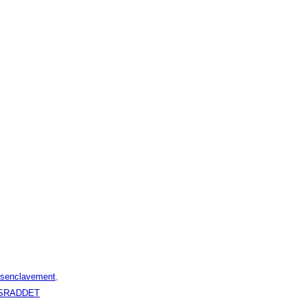
senclavement
,
SRADDET