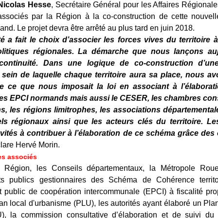
Nicolas Hesse
, Secrétaire Général pour les Affaires Régionale
ssociés par la Région à la co-construction de cette nouvelle
mand. Le projet devra être arrêté au plus tard en juin 2018.
é a fait le choix d’associer les forces vives du territoire 
olitiques régionales. La démarche que nous lançons aujo
continuité. Dans une logique de co-construction d’une
 sein de laquelle chaque territoire aura sa place, nous av
ue ce que nous imposait la loi en associant à l’élabor
es EPCI normands mais aussi le CESER, les chambres consu
ns, les régions limitrophes, les associations départemental
ls régionaux ainsi que les acteurs clés du territoire. Le
vités à contribuer à l’élaboration de ce schéma grâce des ou
lare Hervé Morin.
es associés
e Région, les Conseils départementaux, la Métropole Rou
ts publics gestionnaires des Schéma de Cohérence territo
t public de coopération intercommunale (EPCI) à fiscalité pr
an local d'urbanisme (PLU), les autorités ayant élaboré un P
), la commission consultative d’élaboration et de suivi d