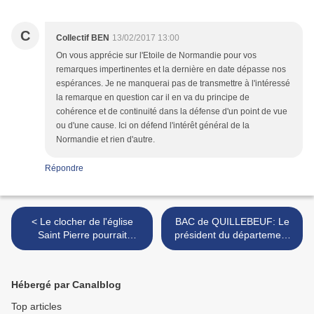
C
Collectif BEN
13/02/2017 13:00
On vous apprécie sur l'Etoile de Normandie pour vos
remarques impertinentes et la dernière en date dépasse nos
espérances. Je ne manquerai pas de transmettre à l'intéressé
la remarque en question car il en va du principe de
cohérence et de continuité dans la défense d'un point de vue
ou d'une cause. Ici on défend l'intérêt général de la
Normandie et rien d'autre.
Répondre
< Le clocher de l'église
BAC de QUILLEBEUF: Le
Saint Pierre pourrait
président du département
redevenir le phare de CAEN
de l'EURE préconise un
passage gratuit à gué... >
Hébergé par Canalblog
Top articles