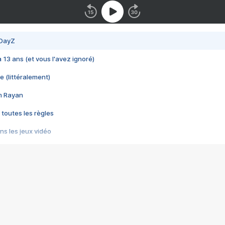
 DayZ
 a 13 ans (et vous l'avez ignoré)
e (littéralement)
im Rayan
 toutes les règles
s les jeux vidéo
us choquant de Rockstar ? - Le scandale BULLY
e plus moche de Steam
du RÊVE tourne au CAUCHEMAR
pendant 8 heures
it… à tort