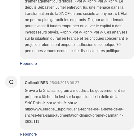
d’aménagement du territoire. »<br /> <br /> <br /> <br /> Le
député Sébastien Jumel entrevoit, lui, une menace dans la
transformation de la SNCF en une société anonyme : « L’État
ne pourra plus garantir les emprunts. Du jour au lendemain,
pour investir, il faudra emprunter ou ouvrir le capital à des
investisseurs privés. »<br /> <br /> <br /> <br /> Ces analyses
sur la situation du rail en France et les critiques concernant le
projet de réforme ont emporté l’adhésion des quelque 70
personnes venues écouter cette discussion très politique.
Répondre
C
Collectif BEN
25/04/2018 08:27
Grève à la Sncf sans grain à moudre... Le gouvernement se
prépare à lâcher du lest sur la question de la dette de la
SNCF:<br /> <br /> <br /> <br />
http://www.europe1.fr/politique/la-reprise-de-la-dette-de-la-
sncf-se-fera-sans-augmentation-dimpot-promet-darmanin-
3635111
Répondre