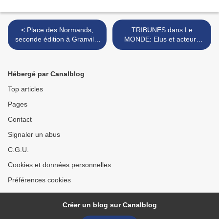
< Place des Normands,
TRIBUNES dans Le
seconde édition à Granville
MONDE: Elus et acteurs
le 21 avril 2018
culturels des REGIONS
disent leur RAS-LE-BOL du
néo-jacobinisme de
Hébergé par Canalblog
Monsieur MACRON >
Top articles
Pages
Contact
Signaler un abus
C.G.U.
Cookies et données personnelles
Préférences cookies
Créer un blog sur Canalblog