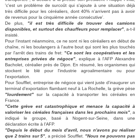
'c'est un problème de surcoût qui s'ajoute à une situation déjà
très difficile pour les céréaliers, dont 40% n'arrivent pas à avoir
de revenus pour la cinquième année consécutive'.
De plus,
"il est très difficile de trouver des camions
disponibles, et surtout des chauffeurs pour remplacer"
, a-t-il
insisté.
Pour l'instant néanmoins, ce ne sont ni les céréaliers en début de
chaîne, ni les boulangers à l'autre bout qui sont les plus touchés
par l'arrêt des trains de fret:
"
Ce sont les coopératives et les
entreprises privées de négoce"
, explique à l'AFP Alexandre
Bacholet, céréalier près de Dijon. En résumé, les organismes qui
stockent le blé pour l'industrie agroalimentaire ou pour
l'exportation.
Pour Soufflet, entreprise de négoce qui vient juste d'inaugurer un
terminal d'exportation flambant neuf à La Rochelle, la grève pèse
"lourdement"
sur la capacité à transporter les céréales en
France.
"Cette grève est catastrophique et menace la capacité à
valoriser les céréales françaises dans les prochains mois"
, a
indiqué le groupe, basé à Nogent-sur-Seine, dans une
déclaration écrite à l'AFP.
"Depuis le début du mois d'avril, nous n'avons pu réaliser
que 2 trains sur 5"
, a précisé Soufflet.
"Nous ne pouvons pas