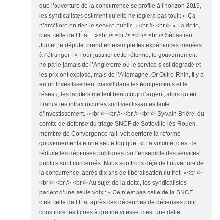
que l’ouverture de la concurrence se profile à l’horizon 2019,
les syndicalistes estiment qu’elle ne réglera pas tout : « Ça
n’améliore en rien le service public. »<br /> <br /> « La dette,
c’est celle de l’État... »<br /> <br /> <br /> <br /> Sébastien
Jumel, le député, prend en exemple les expériences menées
à l’étranger : « Pour justifier cette réforme, le gouvernement
ne parle jamais de l’Angleterre où le service s’est dégradé et
les prix ont explosé, mais de l’Allemagne. Or Outre-Rhin, il y a
eu un investissement massif dans les équipements et le
réseau, les landers mettent beaucoup d’argent, alors qu’en
France les infrastructures sont vieillissantes faute
d’investissement. »<br /> <br /> <br /> <br /> Sylvain Brière, du
comité de défense du triage SNCF de Sotteville-lès-Rouen,
membre de Convergence rail, voit derrière la réforme
gouvernementale une seule logique : « La volonté, c’est de
réduire les dépenses publiques car l’ensemble des services
publics sont concernés. Nous souffrons déjà de l’ouverture de
la concurrence, après dix ans de libéralisation du fret. »<br />
<br /> <br /> <br /> Au sujet de la dette, les syndicalistes
parlent d’une seule voix : « Ce n’est pas celle de la SNCF,
c’est celle de l’État après des décennies de dépenses pour
construire les lignes à grande vitesse, c’est une dette