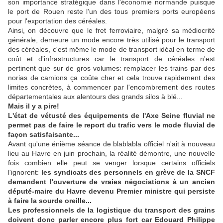
son importance stratégique dans l'économie normande puisque
le port de Rouen reste l'un des tous premiers ports européens
pour l'exportation des céréales.
Ainsi, on découvre que le fret ferroviaire, malgré sa médiocrité
générale, demeure un mode encore très utilisé pour le transport
des céréales, c'est même le mode de transport idéal en terme de
coût et d'infrastructures car le transport de céréales n'est
pertinent que sur de gros volumes: remplacer les trains par des
norias de camions ça coûte cher et cela trouve rapidement des
limites concrètes, à commencer par l'encombrement des routes
départementales aux alentours des grands silos à blé...
Mais il y a pire!
L'état de vétusté des équipements de l'Axe Seine fluvial ne
permet pas de faire le report du trafic vers le mode fluvial de
façon satisfaisante...
Avant qu'une énième séance de blablabla officiel n'ait à nouveau
lieu au Havre en juin prochain, la réalité démontre, une nouvelle
fois combien elle peut se venger lorsque certains officiels
l'ignorent:
les syndicats des personnels en grève de la SNCF
demandent l'ouverture de vraies négociations à un ancien
député-maire du Havre devenu Premier ministre qui persiste
à faire la sourde oreille...
Les professionnels de la logistique du transport des grains
doivent donc parler encore plus fort car Edouard Philippe