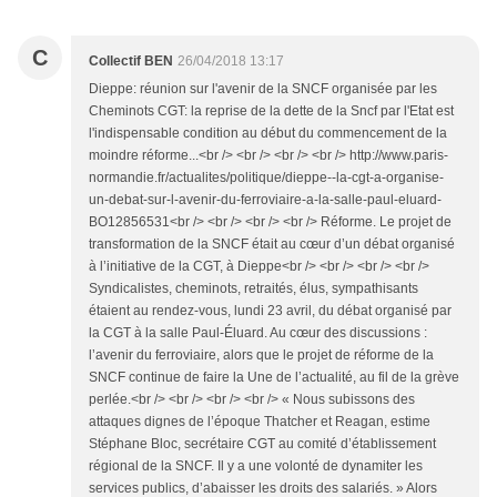
C
Collectif BEN
26/04/2018 13:17
Dieppe: réunion sur l'avenir de la SNCF organisée par les
Cheminots CGT: la reprise de la dette de la Sncf par l'Etat est
l'indispensable condition au début du commencement de la
moindre réforme...<br /> <br /> <br /> <br /> http://www.paris-
normandie.fr/actualites/politique/dieppe--la-cgt-a-organise-
un-debat-sur-l-avenir-du-ferroviaire-a-la-salle-paul-eluard-
BO12856531<br /> <br /> <br /> <br /> Réforme. Le projet de
transformation de la SNCF était au cœur d’un débat organisé
à l’initiative de la CGT, à Dieppe<br /> <br /> <br /> <br />
Syndicalistes, cheminots, retraités, élus, sympathisants
étaient au rendez-vous, lundi 23 avril, du débat organisé par
la CGT à la salle Paul-Éluard. Au cœur des discussions :
l’avenir du ferroviaire, alors que le projet de réforme de la
SNCF continue de faire la Une de l’actualité, au fil de la grève
perlée.<br /> <br /> <br /> <br /> « Nous subissons des
attaques dignes de l’époque Thatcher et Reagan, estime
Stéphane Bloc, secrétaire CGT au comité d’établissement
régional de la SNCF. Il y a une volonté de dynamiter les
services publics, d’abaisser les droits des salariés. » Alors