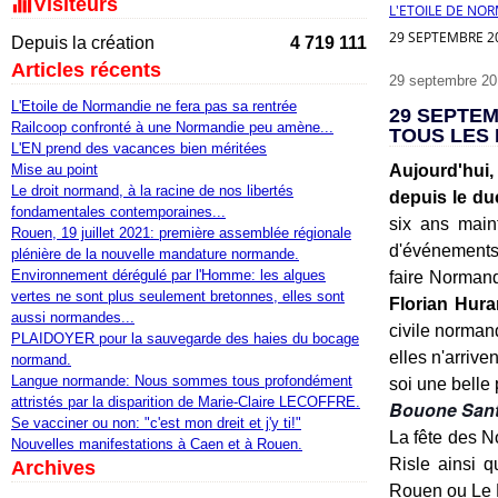
Visiteurs
L'ETOILE DE NO
29 SEPTEMBRE 20
Depuis la création
4 719 111
Articles récents
29 septembre 20
L'Etoile de Normandie ne fera pas sa rentrée
29 SEPTEM
Railcoop confronté à une Normandie peu amène...
TOUS LES 
L'EN prend des vacances bien méritées
Mise au point
Aujourd'hui,
Le droit normand, à la racine de nos libertés
depuis le du
fondamentales contemporaines...
six ans main
Rouen, 19 juillet 2021: première assemblée régionale
d'événements, 
plénière de la nouvelle mandature normande.
Environnement dérégulé par l'Homme: les algues
faire Norman
vertes ne sont plus seulement bretonnes, elles sont
Florian Hura
aussi normandes...
civile norman
PLAIDOYER pour la sauvegarde des haies du bocage
elles n'arrive
normand.
Langue normande: Nous sommes tous profondément
soi une belle
attristés par la disparition de Marie-Claire LECOFFRE.
Bouone Sant 
Se vacciner ou non: "c'est mon dreit et j'y ti!"
La fête des N
Nouvelles manifestations à Caen et à Rouen.
Risle ainsi q
Archives
Rouen ou Le 