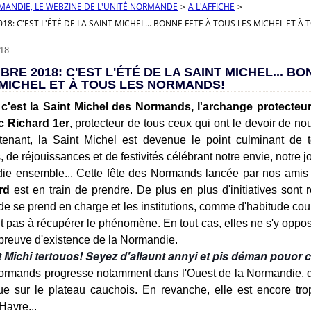
RMANDIE, LE WEBZINE DE L'UNITÉ NORMANDE
>
A L'AFFICHE
>
18: C'EST L'ÉTÉ DE LA SAINT MICHEL... BONNE FETE À TOUS LES MICHEL ET 
18
BRE 2018: C'EST L'ÉTÉ DE LA SAINT MICHEL... BO
MICHEL ET À TOUS LES NORMANDS!
 c'est la Saint Michel des Normands, l'archange protecteu
c Richard 1er
, protecteur de tous ceux qui ont le devoir de no
tenant, la Saint Michel est devenue le point culminant de
de réjouissances et de festivités célébrant notre envie, notre joi
die ensemble... Cette fête des Normands lancée par nos ami
rd
est en train de prendre. De plus en plus d'initiatives sont r
de se prend en charge et les institutions, comme d'habitude cou
nt pas à récupérer le phénomène. En tout cas, elles ne s'y oppos
 preuve d'existence de la Normandie.
Michi tertouos! Seyez d'allaunt annyi et pis déman pouor c
ormands progresse notamment dans l'Ouest de la Normandie, da
ue sur le plateau cauchois. En revanche, elle est encore tro
Havre...