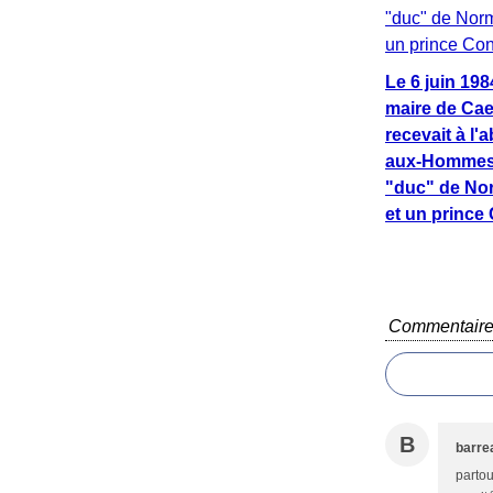
Le 6 juin 1984
maire de Ca
recevait à l'
aux-Hommes.
"duc" de No
et un prince
Commentair
B
barre
partou