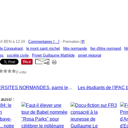
tif BEN à 12:24 -
Commentaires [
…
]
- Permalien [
#
]
le Conquérant
,
le mont saint michel
,
fête normande
,
fier d'être normand
,
fê
es
,
société civile
,
Projet Guillaume Mathilde
,
projet régional
0 vote
LES UNIVERSITES NORMANDES, parmi les meilleures du monde, d'après... OUEST-FRANCE!
aussi :