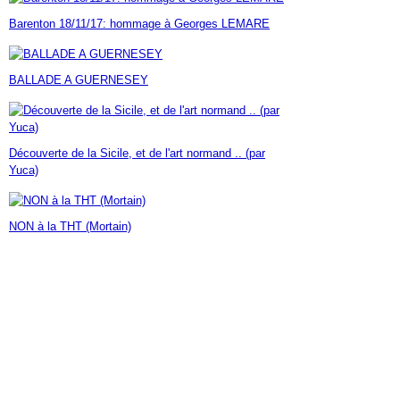
Janvier
Février
Mars
Avril
Mai
(7)
(42)
(16)
(23)
(30)
Barenton 18/11/17: hommage à Georges LEMARE
Janvier
Février
Mars
Avril
(14)
(60)
(9)
(7)
Janvier
Février
Mars
(17)
(24)
(18)
Janvier
Février
(46)
(23)
BALLADE A GUERNESEY
Janvier
(35)
Découverte de la Sicile, et de l'art normand .. (par
Yuca)
NON à la THT (Mortain)