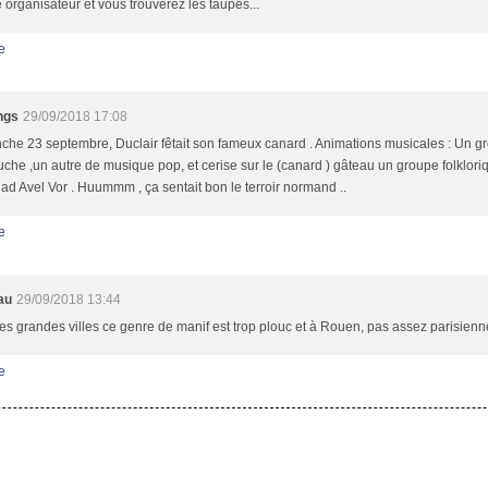
 organisateur et vous trouverez les taupes...
e
ngs
29/09/2018 17:08
he 23 septembre, Duclair fêtait son fameux canard . Animations musicales : Un g
he ,un autre de musique pop, et cerise sur le (canard ) gâteau un groupe folklori
ad Avel Vor . Huummm , ça sentait bon le terroir normand ..
e
au
29/09/2018 13:44
es grandes villes ce genre de manif est trop plouc et à Rouen, pas assez parisienne
e