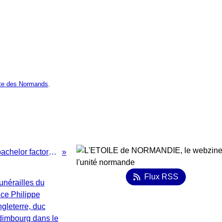
te des Normands
,
Les étudiants de l'IPAC bachelor factory (sic!) ou la fierté normande pour les... NULS!
Flux RSS