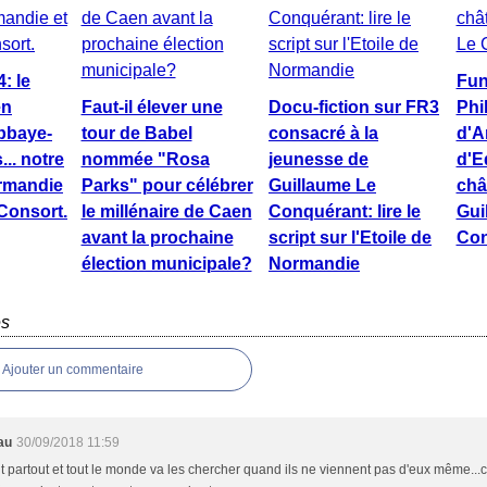
: le
Fun
en
Faut-il élever une
Docu-fiction sur FR3
Phi
abbaye-
tour de Babel
consacré à la
d'A
.. notre
nommée "Rosa
jeunesse de
d'E
rmandie
Parks" pour célébrer
Guillaume Le
châ
 Consort.
le millénaire de Caen
Conquérant: lire le
Gui
avant la prochaine
script sur l'Etoile de
Con
élection municipale?
Normandie
es
Ajouter un commentaire
au
30/09/2018 11:59
t partout et tout le monde va les chercher quand ils ne viennent pas d'eux même..