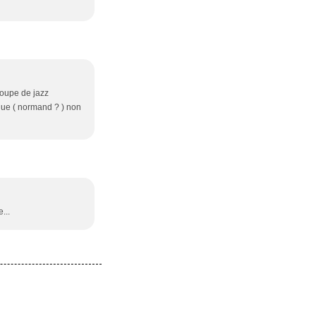
roupe de jazz
que ( normand ? ) non
...