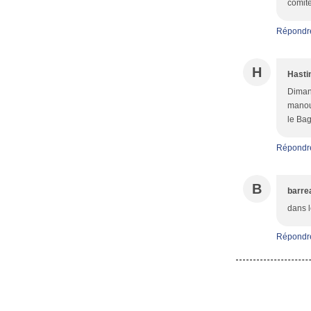
comité
Répondr
H
Hasti
Dimanc
manouc
le Bag
Répondr
B
barre
dans l
Répondr