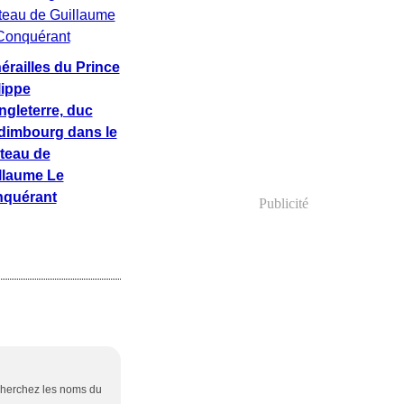
érailles du Prince
lippe
ngleterre, duc
dimbourg dans le
teau de
llaume Le
quérant
Publicité
.cherchez les noms du