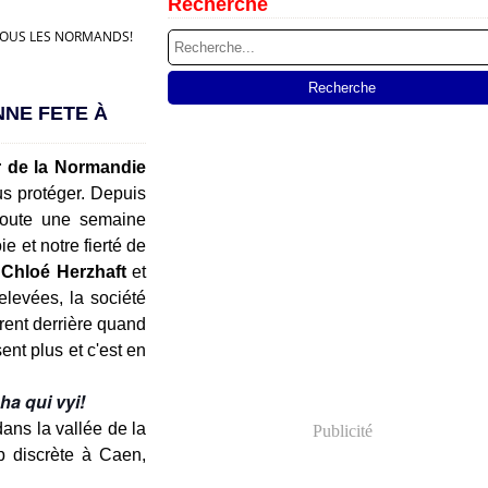
Recherche
À TOUS LES NORMANDS!
NNE FETE À
r de la Normandie
us protéger. Depuis
 toute une semaine
e et notre fierté de
s
Chloé Herzhaft
et
elevées, la société
rent derrière quand
ent plus et c'est en
ha qui vyi!
ns la vallée de la
Publicité
p discrète à Caen,